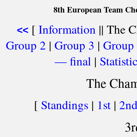
8th European Team Che
[
Information
|| The C
<<
Group 2
|
Group 3
|
Group
— final
|
Statist
The Cham
[
Standings
|
1st
|
2n
3r