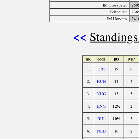
IM Grószpéter
250
Schneider
238
IM Horváth
241
<<
Standings
no.
code
pts
MP
19
1.
URS
6
14
2.
HUN
4
13
3.
YUG
5
12½
4.
ENG
2
10½
5.
BUL
3
10
6.
NED
2