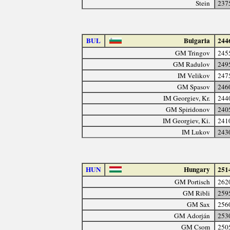
Stein
237
BUL
Bulgaria
244
GM Tringov
245
GM Radulov
249
IM Velikov
247
GM Spasov
246
IM Georgiev, Kr.
244
GM Spiridonov
240
IM Georgiev, Ki.
241
IM Lukov
243
HUN
Hungary
251
GM Portisch
262
GM Ribli
259
GM Sax
256
GM Adorján
253
GM Csom
250