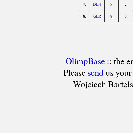
9
7.
DEN
2
8
8.
GER
0
OlimpBase
:: the 
Please
send
us your
Wojciech Bartel