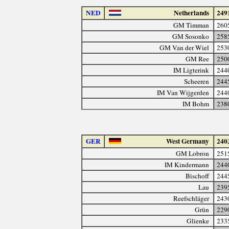
NED
Netherlands
249
GM Timman
260
GM Sosonko
258
GM Van der Wiel
253
GM Ree
250
IM Ligterink
244
Scheeren
244
IM Van Wijgerden
244
IM Bohm
238
GER
West Germany
240
GM Lobron
251
IM Kindermann
244
Bischoff
244
Lau
239
Reefschläger
243
Grün
229
Glienke
233