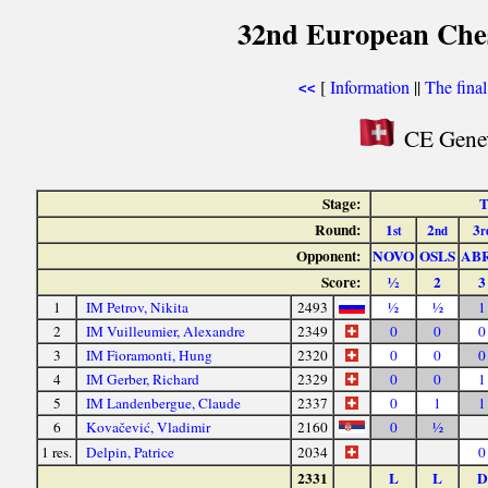
32nd European Ches
[
Information
||
The fina
<<
CE Genev
Stage:
T
Round:
1
2
3
st
nd
r
Opponent:
NOVO
OSLS
AB
Score:
½
2
3
1
IM Petrov, Nikita
2493
½
½
1
2
IM Vuilleumier, Alexandre
2349
0
0
0
3
IM Fioramonti, Hung
2320
0
0
0
4
IM Gerber, Richard
2329
0
0
1
5
IM Landenbergue, Claude
2337
0
1
1
6
Kovačević, Vladimir
2160
0
½
1 res.
Delpin, Patrice
2034
0
2331
L
L
D