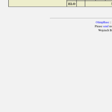
ELO
OlimpBase
::
Please
send
us
Wojciech B