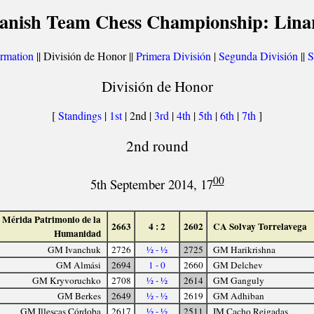
anish Team Chess Championship: Lina
ormation
|| División de Honor ||
Primera División
|
Segunda División
||
S
División de Honor
[
Standings
|
1st
| 2nd |
3rd
|
4th
|
5th
|
6th
|
7th
]
2nd round
00
5th September 2014, 17
Mérida Patrimonio de la
2663
4 : 2
2602
CA Solvay Torrelavega
Humanidad
GM Ivanchuk
2726
½ - ½
2725
GM Harikrishna
GM Almási
2694
1 - 0
2660
GM Delchev
GM Kryvoruchko
2708
½ - ½
2614
GM Ganguly
GM Berkes
2649
½ - ½
2619
GM Adhiban
GM Illescas Córdoba
2617
½ - ½
2511
IM Cacho Reigadas