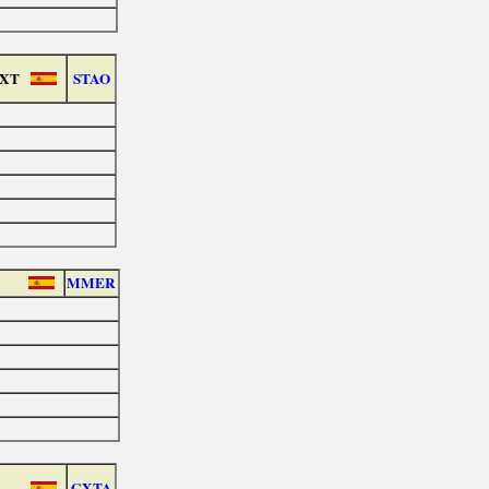
 XT
STAO
MMER
GXTA