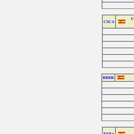
C
CSCA
BRBR
EEBA