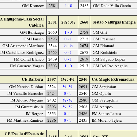
GM Korneev
2581
1 - 0
2483
GM De la Villa García
A Equigoma-Casa Social
2501
2½ : 3½
2660
Sestao Naturgas Energia
Católica
GM Iturrizaga
2660
1 - 0
2758
GM Giri
GM Hansen
2593
0 - 1
2712
GM Fressinet
GM Arizmendi Martínez
2544
½ - ½
2674
GM Edouard
IM Castellanos Rodríguez
2465
0 - 1
2678
GM Rodshtein
FM Corral Blanco
2439
0 - 1
2619
GM Salgado López
FM Guerrero Vargas
2303
1 - 0
2517
GM Del Río Angelis
CE Barberà
2397
1½ : 4½
2540
CA Magic Extremadura
GM Narciso Dublan
2524
½ - ½
2691
GM Sargissian
IM Vassallo Barroche
2424
0 - 1
2540
GM Oparin
IM Alonso Moyano
2402
½ - ½
2580
GM Svetuşchin
IM Guramishvili
2393
½ - ½
2508
GM Antipov
IM Bergez
2353
0 - 1
2486
FM Santos Latasa
FM Martínez Ramírez
2286
0 - 1
2435
IM Moreno Tejera
CE Escola d'Escacs de
2418
2 : 4
2563
Gros XT