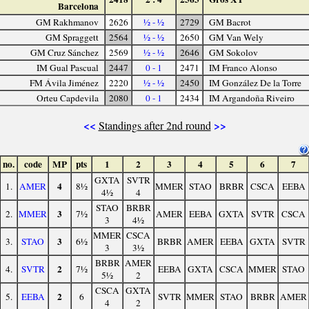
Barcelona
GM Rakhmanov
2626
½ - ½
2729
GM Bacrot
GM Spraggett
2564
½ - ½
2650
GM Van Wely
GM Cruz Sánchez
2569
½ - ½
2646
GM Sokolov
IM Gual Pascual
2447
0 - 1
2471
IM Franco Alonso
FM Ávila Jiménez
2220
½ - ½
2450
IM González De la Torre
Orteu Capdevila
2080
0 - 1
2434
IM Argandoña Riveiro
<<
>>
Standings after 2nd round
no.
code
MP
pts
1
2
3
4
5
6
7
GXTA
SVTR
4
1.
AMER
8½
MMER
STAO
BRBR
CSCA
EEBA
4½
4
STAO
BRBR
3
2.
MMER
7½
AMER
EEBA
GXTA
SVTR
CSCA
3
4½
MMER
CSCA
3
3.
STAO
6½
BRBR
AMER
EEBA
GXTA
SVTR
3
3½
BRBR
AMER
2
4.
SVTR
7½
EEBA
GXTA
CSCA
MMER
STAO
5½
2
CSCA
GXTA
2
5.
EEBA
6
SVTR
MMER
STAO
BRBR
AMER
4
2