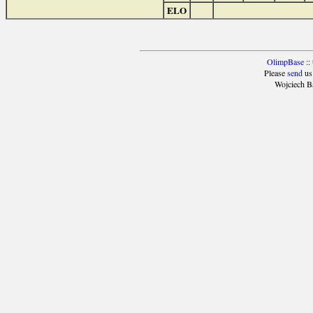
ELO
OlimpBase
::
Please
send
us
Wojciech B