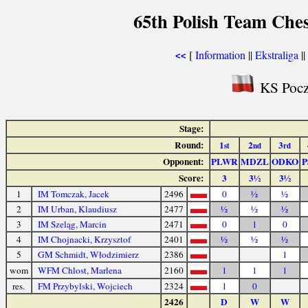
65th Polish Team Che
[
Information
||
Ekstraliga
||
<<
KS Pocz
Stage:
Round:
1
2
3
st
nd
rd
Opponent:
PLWR
MDZL
ODKO
P
Score:
3
3½
3½
1
IM Tomczak, Jacek
2496
0
½
½
2
IM Urban, Klaudiusz
2477
½
½
½
3
IM Szeląg, Marcin
2471
0
1
0
4
IM Chojnacki, Krzysztof
2401
½
½
½
5
GM Schmidt, Włodzimierz
2386
1
wom
WFM Chlost, Marlena
2160
1
1
1
res.
FM Przybylski, Wojciech
2324
1
0
2426
D
W
W