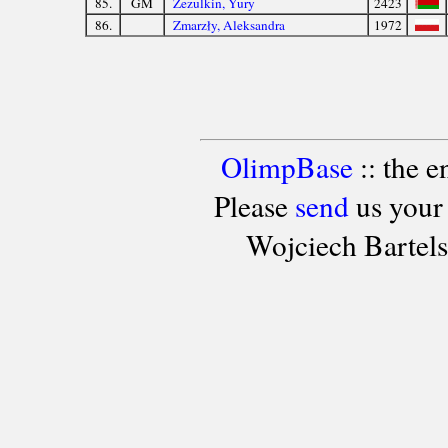
85.
GM
Zezulkin, Yury
2423
86.
Zmarzły, Aleksandra
1972
OlimpBase
:: the 
Please
send
us your
Wojciech Bartel