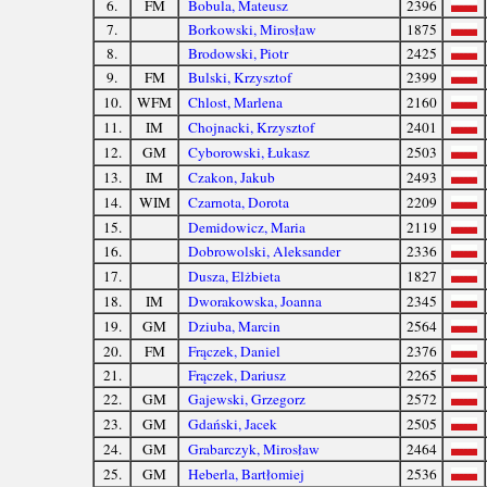
6.
FM
Bobula, Mateusz
2396
7.
Borkowski, Mirosław
1875
8.
Brodowski, Piotr
2425
9.
FM
Bulski, Krzysztof
2399
10.
WFM
Chlost, Marlena
2160
11.
IM
Chojnacki, Krzysztof
2401
12.
GM
Cyborowski, Łukasz
2503
13.
IM
Czakon, Jakub
2493
14.
WIM
Czarnota, Dorota
2209
15.
Demidowicz, Maria
2119
16.
Dobrowolski, Aleksander
2336
17.
Dusza, Elżbieta
1827
18.
IM
Dworakowska, Joanna
2345
19.
GM
Dziuba, Marcin
2564
20.
FM
Frączek, Daniel
2376
21.
Frączek, Dariusz
2265
22.
GM
Gajewski, Grzegorz
2572
23.
GM
Gdański, Jacek
2505
24.
GM
Grabarczyk, Mirosław
2464
25.
GM
Heberla, Bartłomiej
2536