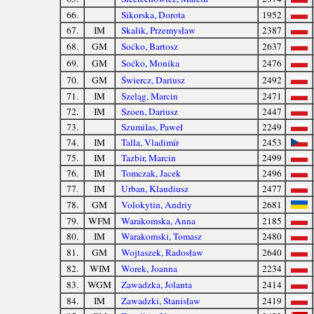
66.
Sikorska, Dorota
1952
67.
IM
Skalik, Przemysław
2387
68.
GM
Soćko, Bartosz
2637
69.
GM
Soćko, Monika
2476
70.
GM
Świercz, Dariusz
2492
71.
IM
Szeląg, Marcin
2471
72.
IM
Szoen, Dariusz
2447
73.
Szumilas, Paweł
2249
74.
IM
Talla, Vladimír
2453
75.
IM
Tazbir, Marcin
2499
76.
IM
Tomczak, Jacek
2496
77.
IM
Urban, Klaudiusz
2477
78.
GM
Volokytin, Andriy
2681
79.
WFM
Warakomska, Anna
2185
80.
IM
Warakomski, Tomasz
2480
81.
GM
Wojtaszek, Radosław
2640
82.
WIM
Worek, Joanna
2234
83.
WGM
Zawadzka, Jolanta
2414
84.
IM
Zawadzki, Stanisław
2419