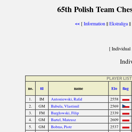
65th Polish Team Che
[
Information
||
Ekstraliga
||
<<
[ Individual 
Indiv
PLAYER LIST
no.
ttl
name
Elo
flag
1.
IM
Antoniewski, Rafał
2558
2.
GM
Babula, Vlastimil
2569
3.
FM
Bargłowski, Filip
2339
4.
GM
Bartel, Mateusz
2609
5.
GM
Bobras, Piotr
2537