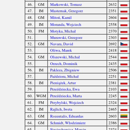
46.
GM
Markowski, Tomasz
2632
47.
IM
Masternak, Grzegorz
2351
48.
GM
Mitoń, Kamil
2604
49.
IM
Moranda, Wojciech
2558
50.
FM
Motyka, Michał
2370
51.
Murawski, Grzegorz
2303
52.
GM
Navara, David
2692
53.
Oliwa, Marek
2418
54.
GM
Olszewski, Michał
2544
55.
Orzech, Dominik
2435
56.
IM
Pakleza, Zbigniew
2506
57.
Paździora, Michał
2251
58.
IM
Pieniążek, Artur
2381
59.
Przeździecka, Ewa
2103
60.
WGM
Przeździecka, Marta
2245
61.
FM
Przybylski, Wojciech
2324
62.
IM
Rajlich, Iweta
2465
63.
GM
Rozentalis, Eduardas
2603
64.
GM
Schmidt, Włodzimierz
2386
65.
Sieciechowicz, Marcin
2374