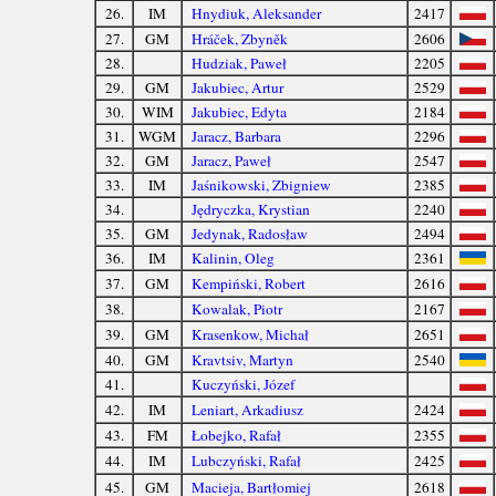
26.
IM
Hnydiuk, Aleksander
2417
27.
GM
Hráček, Zbyněk
2606
28.
Hudziak, Paweł
2205
29.
GM
Jakubiec, Artur
2529
30.
WIM
Jakubiec, Edyta
2184
31.
WGM
Jaracz, Barbara
2296
32.
GM
Jaracz, Paweł
2547
33.
IM
Jaśnikowski, Zbigniew
2385
34.
Jędryczka, Krystian
2240
35.
GM
Jedynak, Radosław
2494
36.
IM
Kalinin, Oleg
2361
37.
GM
Kempiński, Robert
2616
38.
Kowalak, Piotr
2167
39.
GM
Krasenkow, Michał
2651
40.
GM
Kravtsiv, Martyn
2540
41.
Kuczyński, Józef
42.
IM
Leniart, Arkadiusz
2424
43.
FM
Łobejko, Rafał
2355
44.
IM
Lubczyński, Rafał
2425
45.
GM
Macieja, Bartłomiej
2618