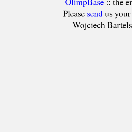
OlimpBase
:: the 
Please
send
us your
Wojciech Bartel