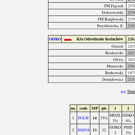
FM Frączek
237
Dobrowolski
233
FM Bargłowski
233
Przeździecka, E.
210
ODKO
KSz Odrodzenie Kożuchów
226
Orzech
243
Brodowski
242
Oliwa
241
Murawski
230
Borkowski
187
Demidowicz
211
<<
Stan
no.
code
MP
pts
1
2
MDZL
ODKO
14
1.
POLW
35½
5½
4½
ODKO
PSJD
13
2.
HMNS
32
3
3½