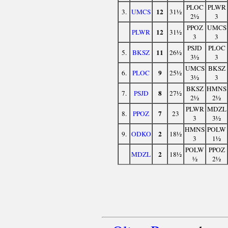
PLOC
PLWR
12
3.
UMCS
31½
2½
3
PPOZ
UMCS
12
PLWR
31½
3
3
PSJD
PLOC
11
5.
BKSZ
26½
3½
3
UMCS
BKSZ
9
6.
PLOC
25½
3½
3
BKSZ
HMNS
8
7.
PSJD
27½
2½
2½
PLWR
MDZL
7
8.
PPOZ
23
3
3½
HMNS
POLW
2
9.
ODKO
18½
3
1½
POLW
PPOZ
2
MDZL
18½
½
2½