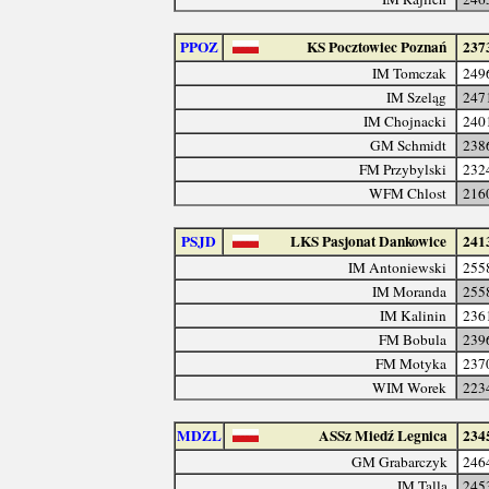
PPOZ
KS Pocztowiec Poznań
237
IM Tomczak
249
IM Szeląg
247
IM Chojnacki
240
GM Schmidt
238
FM Przybylski
232
WFM Chlost
216
PSJD
LKS Pasjonat Dankowice
241
IM Antoniewski
255
IM Moranda
255
IM Kalinin
236
FM Bobula
239
FM Motyka
237
WIM Worek
223
MDZL
ASSz Miedź Legnica
234
GM Grabarczyk
246
IM Talla
245