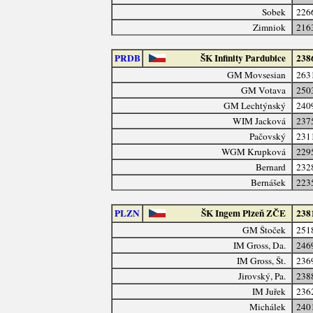
Sobek
226
Zimniok
216
PRDB
ŠK Infinity Pardubice
238
GM Movsesian
263
GM Votava
250
GM Lechtýnský
240
WIM Jacková
237
Pačovský
231
WGM Krupková
229
Bernard
232
Bernášek
223
PLZN
ŠK Ingem Plzeň ZČE
238
GM Štoček
251
IM Gross, Da.
246
IM Gross, Št.
236
Jirovský, Pa.
238
IM Juřek
236
Michálek
240