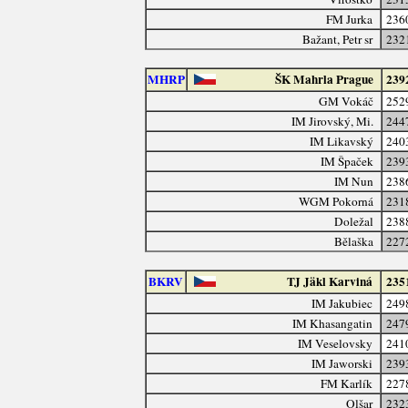
FM Jurka
236
Bažant, Petr sr
232
MHRP
ŠK Mahrla Prague
239
GM Vokáč
252
IM Jirovský, Mi.
244
IM Likavský
240
IM Špaček
239
IM Nun
238
WGM Pokorná
231
Doležal
238
Bělaška
227
BKRV
TJ Jäkl Karviná
235
IM Jakubiec
249
IM Khasangatin
247
IM Veselovsky
241
IM Jaworski
239
FM Karlík
227
Olšar
232