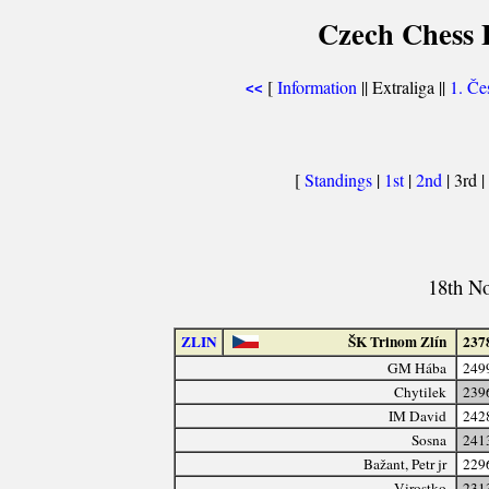
Czech Chess E
[
Information
|| Extraliga ||
1. Če
<<
[
Standings
|
1st
|
2nd
| 3rd |
18th N
ZLIN
ŠK Trinom Zlín
237
GM Hába
249
Chytilek
239
IM David
242
Sosna
241
Bažant, Petr jr
229
Virostko
231