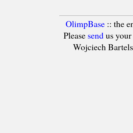
OlimpBase
:: the 
Please
send
us your
Wojciech Bartel