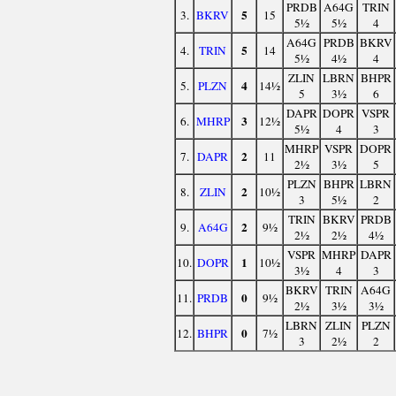
PRDB
A64G
TRIN
5
3.
BKRV
15
5½
5½
4
A64G
PRDB
BKRV
5
4.
TRIN
14
5½
4½
4
ZLIN
LBRN
BHPR
4
5.
PLZN
14½
5
3½
6
DAPR
DOPR
VSPR
3
6.
MHRP
12½
5½
4
3
MHRP
VSPR
DOPR
2
7.
DAPR
11
2½
3½
5
PLZN
BHPR
LBRN
2
8.
ZLIN
10½
3
5½
2
TRIN
BKRV
PRDB
2
9.
A64G
9½
2½
2½
4½
VSPR
MHRP
DAPR
1
10.
DOPR
10½
3½
4
3
BKRV
TRIN
A64G
0
11.
PRDB
9½
2½
3½
3½
LBRN
ZLIN
PLZN
0
12.
BHPR
7½
3
2½
2