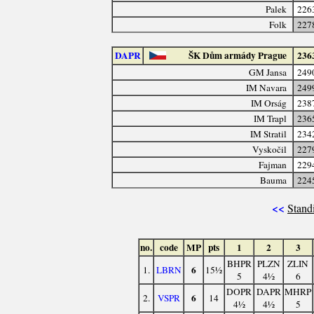
Palek
226
Folk
227
DAPR
ŠK Dům armády Prague
236
GM Jansa
249
IM Navara
249
IM Orság
238
IM Trapl
236
IM Stratil
234
Vyskočil
227
Fajman
229
Bauma
224
<<
Stand
no.
code
MP
pts
1
2
3
BHPR
PLZN
ZLIN
6
1.
LBRN
15½
5
4½
6
DOPR
DAPR
MHRP
6
2.
VSPR
14
4½
4½
5