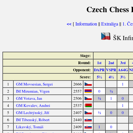
Czech Chess E
[
Information
||
Extraliga
||
1. Če
<<
ŠK Infin
Stage:
Round:
1
2
3
st
nd
rd
Opponent:
DAPR
VSPR
A64G
N
Score:
5½
4½
3½
1
GM Movsesian, Sergei
2666
1
2
IM Mirumian, Vigen
2557
0
½
3
GM Votava, Jan
2506
½
1
0
4
GM Kovalev, Andrei
2537
1
5
GM Lechtýnský, Jiří
2407
½
0
0
6
IM Tibenský, Róbert
2440
7
Likavský, Tomáš
2409
1
0