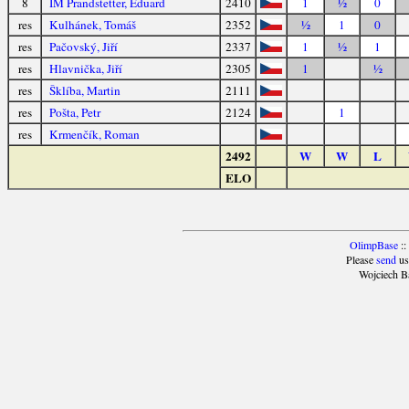
8
IM Prandstetter, Eduard
2410
1
½
0
res
Kulhánek, Tomáš
2352
½
1
0
res
Pačovský, Jiří
2337
1
½
1
res
Hlavnička, Jiří
2305
1
½
res
Šklíba, Martin
2111
res
Pošta, Petr
2124
1
res
Krmenčík, Roman
2492
W
W
L
ELO
OlimpBase
::
Please
send
us
Wojciech B