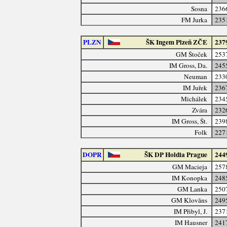
Sosna
236
FM Jurka
235
PLZN
ŠK Ingem Plzeň ZČE
237
GM Štoček
253
IM Gross, Da.
245
Neuman
233
IM Juřek
236
Michálek
234
Zvára
232
IM Gross, Št.
239
Folk
227
DOPR
ŠK DP Holdia Prague
244
GM Macieja
257
IM Konopka
248
GM Lanka
250
GM Klovāns
249
IM Přibyl, J.
237
IM Hausner
241