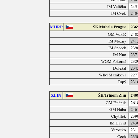
IM Velička
245
IM Cvek
240
MHRP
ŠK Mahrla Prague
236
GM Vokáč
248
IM Možný
241
IM Špaček
239
IM Nun
237
WGM Pokorná
232
Doležal
234
WIM Mazáková
227
Tupý
231
ZLIN
ŠK Trinom Zlín
240
GM Ftáčnik
261
GM Hába
246
Chytilek
239
IM David
243
Virostko
231
Čech
233