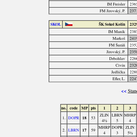
IM Freisler
236
FM Jirovský, P.
237
SKOL
ŠK Sokol Kolín
232
IM Maník
238
Markoš
241
FM Šuráň
235
Jirovský, P.
235
Drbohlav
226
Civín
232
Jedlička
228
Efler, L.
224
<<
Stan
no.
code
MP
pts
1
2
3
ZLIN
LBRN
MHRP
18
1.
DOPR
53
4½
5
4
MHRP
DOPR
ZLIN
17
2.
LBRN
59
4
3
5½