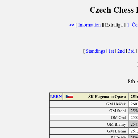
Czech Chess E
[
Information
|| Extraliga ||
1. Če
<<
[
Standings
|
1st
|
2nd
|
3rd
|
8th 
LBRN
ŠK Hagemann Opava
251
GM Hráček
260
GM Štohl
255
GM Oral
255
GM Blatný
254
GM Blehm
251
IM Polák
250