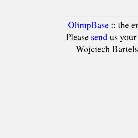
OlimpBase
:: the 
Please
send
us your
Wojciech Bartel