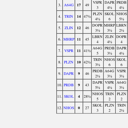
VSPR
DAPR
PRDB
17
3.
A64G
49
3
4½
4½
PLZN
SKOL
NHOS
14
4.
TRIN
47½
4½
6
5½
DOPR
MHRP
LBRN
12
5.
ZLIN
46
3½
3½
2½
LBRN
ZLIN
DOPR
11
6.
MHRP
45
4
4½
4
A64G
PRDB
DAPR
11
7.
VSPR
41½
5
3½
4½
TRIN
NHOS
SKOL
10
8.
PLZN
42½
3½
6
6
PRDB
A64G
VSPR
9
9.
DAPR
46
2½
3½
3½
DAPR
VSPR
A64G
9
10.
PRDB
43
5½
4½
3½
NHOS
TRIN
PLZN
4
11.
SKOL
28½
5
2
2
SKOL
PLZN
TRIN
0
12.
NHOS
27
3
2
2½