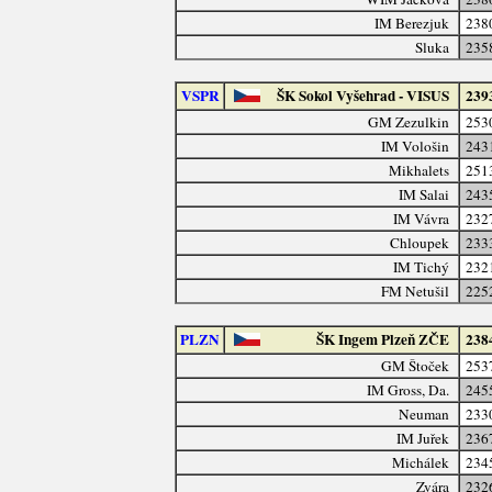
IM Berezjuk
238
Sluka
235
VSPR
ŠK Sokol Vyšehrad - VISUS
239
GM Zezulkin
253
IM Vološin
243
Mikhalets
251
IM Salai
243
IM Vávra
232
Chloupek
233
IM Tichý
232
FM Netušil
225
PLZN
ŠK Ingem Plzeň ZČE
238
GM Štoček
253
IM Gross, Da.
245
Neuman
233
IM Juřek
236
Michálek
234
Zvára
232