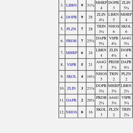
MHRP
DOPR
ZLIN
9
3.
LBRN
31½
4
3
5½
ZLIN
LBRN
MHRP
9
4.
DOPR
28
4½
5
4
TRIN
NHOS
SKOL
7
5.
PLZN
28
3½
6
6
DAPR
VSPR
A64G
7
6.
PRDB
25½
5½
4½
3½
LBRN
ZLIN
DOPR
6
7.
MHRP
24
4
4½
4
A64G
PRDB
DAPR
5
8.
VSPR
21
5
3½
4½
NHOS
TRIN
PLZN
4
9.
SKOL
16½
5
2
2
DOPR
MHRP
LBRN
3
10.
ZLIN
21½
3½
3½
2½
PRDB
A64G
VSPR
2
11.
DAPR
20½
2½
3½
3½
SKOL
PLZN
TRIN
0
12.
NHOS
16
3
2
2½