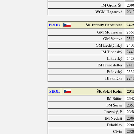
IM Gross, Št.
239
WGM Hagarová
231
PRDB
ŠK Infinity Pardubice
242
GM Movsesian
266
GM Votava
251
GM Lechtýnský
240
IM Tibenský
244
Likavský
242
IM Prandstetter
241
Pačovský
233
Hlavnička
224
SKOL
ŠK Sokol Kolín
231
IM Báňas
234
FM Šuráň
235
Jirovský, P.
235
IM Neckář
230
Drbohlav
226
Civín
232