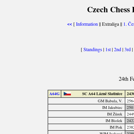
Czech Chess E
[
Information
|| Extraliga ||
1. Če
<<
[
Standings
|
1st
|
2nd
|
3rd
|
24th F
A64G
SC A64 Lázně Slatinice
243
GM Babula, V.
256
IM Jakubiec
250
IM Žůrek
244
IM Biolek
242
IM Pisk
238
WIM Jacková
238