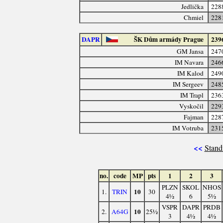
Jedlička
228
Chmiel
228
DAPR
ŠK Dům armády Prague
239
GM Jansa
247
IM Navara
246
IM Kalod
249
IM Sergeev
248
IM Trapl
236
Vyskočil
229
Fajman
228
IM Votruba
231
<<
Stand
no.
code
MP
pts
1
2
3
PLZN
SKOL
NHOS
10
1.
TRIN
30
4½
6
5½
VSPR
DAPR
PRDB
10
2.
A64G
25½
3
4½
4½