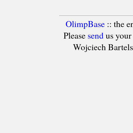
OlimpBase
:: the 
Please
send
us your
Wojciech Bartel