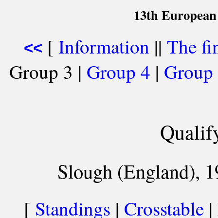
13th European
[
Information
||
The fi
<<
Group 3 |
Group 4
|
Group
Qualif
Slough (England), 1
[
Standings
|
Crosstable
|