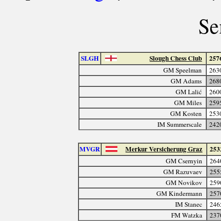
Se
SLGH
Slough Chess Club
257
GM Speelman
263
GM Adams
268
GM Lalić
260
GM Miles
259
GM Kosten
253
IM Summerscale
242
MVGR
Merkur Versicherung Graz
253
GM Csernyin
264
GM Razuvaev
255
GM Novikov
259
GM Kindermann
257
IM Stanec
246
FM Watzka
237