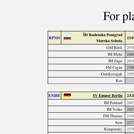
For pl
ŠD Radenska Pomgrad
RPMS
234
Murska Sobota
GM Ribli
257
IM Mohr
248
IM Zupe
241
FM Cigan
238
Gruškovnjak
225
Kos
EMBE
SV Empor Berlin
232
IM Poldauf
245
IM Volke
245
FM Thinius
231
Syre
227
Kimpinsky
227