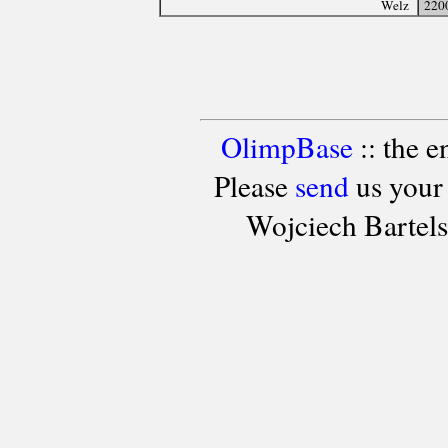
Welz
220
OlimpBase
:: the 
Please
send
us your
Wojciech Bartel