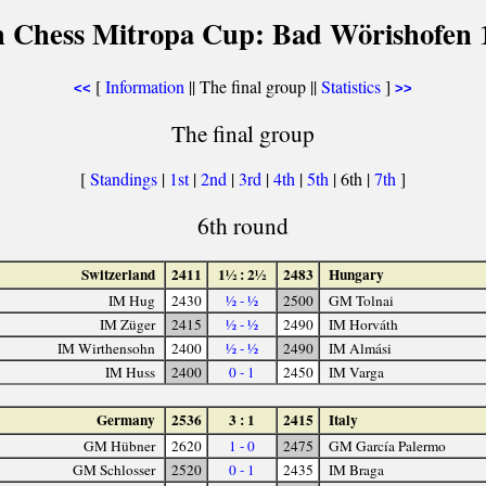
h Chess Mitropa Cup: Bad Wörishofen 
[
Information
|| The final group ||
Statistics
]
<<
>>
The final group
[
Standings
|
1st
|
2nd
|
3rd
|
4th
|
5th
| 6th |
7th
]
6th round
Switzerland
2411
1½ : 2½
2483
Hungary
IM Hug
2430
½ - ½
2500
GM Tolnai
IM Züger
2415
½ - ½
2490
IM Horváth
IM Wirthensohn
2400
½ - ½
2490
IM Almási
IM Huss
2400
0 - 1
2450
IM Varga
Germany
2536
3 : 1
2415
Italy
GM Hübner
2620
1 - 0
2475
GM García Palermo
GM Schlosser
2520
0 - 1
2435
IM Braga