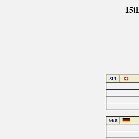
15t
SUI
GER