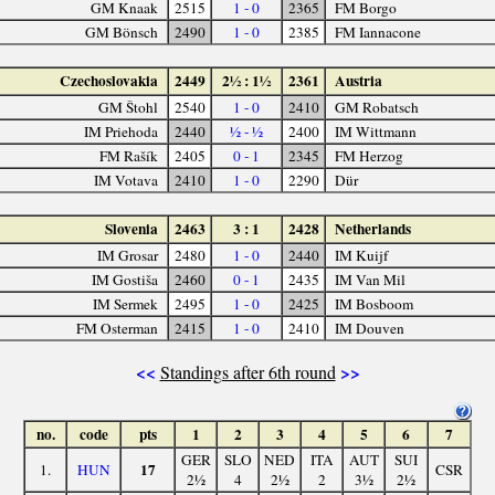
GM Knaak
2515
1 - 0
2365
FM Borgo
GM Bönsch
2490
1 - 0
2385
FM Iannacone
Czechoslovakia
2449
2½ : 1½
2361
Austria
GM Štohl
2540
1 - 0
2410
GM Robatsch
IM Priehoda
2440
½ - ½
2400
IM Wittmann
FM Rašík
2405
0 - 1
2345
FM Herzog
IM Votava
2410
1 - 0
2290
Dür
Slovenia
2463
3 : 1
2428
Netherlands
IM Grosar
2480
1 - 0
2440
IM Kuijf
IM Gostiša
2460
0 - 1
2435
IM Van Mil
IM Sermek
2495
1 - 0
2425
IM Bosboom
FM Osterman
2415
1 - 0
2410
IM Douven
<<
>>
Standings after 6th round
no.
code
pts
1
2
3
4
5
6
7
GER
SLO
NED
ITA
AUT
SUI
17
1.
HUN
CSR
2½
4
2½
2
3½
2½