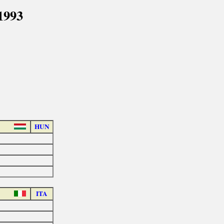
1993
HUN
ITA