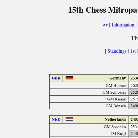
15th Chess Mitropa
[
Information
||
<<
Th
[
Standings
|
1st
GER
Germany
253
GM Hübner
262
GM Schlosser
252
GM Knaak
251
GM Bönsch
249
NED
Netherlands
245
GM Sosonko
253
IM Kuijf
244