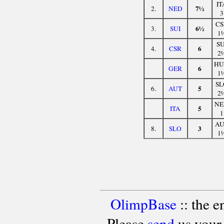
IT
7½
2.
NED
3
CS
6½
3.
SUI
1
SU
6
4.
CSR
2
HU
6
GER
1
SL
5
6.
AUT
2
NE
5
ITA
1
AU
3
8.
SLO
1
OlimpBase
:: the 
Please
send
us your