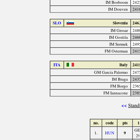
IM Bosboom
242
IM Douven
241
SLO
Slovenia
246
IM Grosar
248
IM Gostiša
246
IM Sermek
249
FM Osterman
241
ITA
Italy
241
GM García Palermo
247
IM Braga
243
FM Borgo
236
FM Iannacone
238
<<
Stand
no.
code
pts
1
GE
9
1.
HUN
2