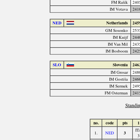
FM Rašík
240
IM Votava
241
NED
Netherlands
245
GM Sosonko
253
IM Kuijf
244
IM Van Mil
243
IM Bosboom
242
SLO
Slovenia
246
IM Grosar
248
IM Gostiša
246
IM Sermek
249
FM Osterman
241
Standin
no.
code
pts
1
IT
3
1.
NED
3