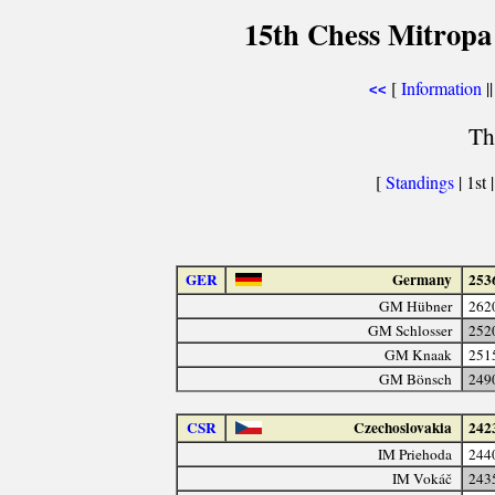
15th Chess Mitropa
[
Information
||
<<
Th
[
Standings
| 1st 
GER
Germany
253
GM Hübner
262
GM Schlosser
252
GM Knaak
251
GM Bönsch
249
CSR
Czechoslovakia
242
IM Priehoda
244
IM Vokáč
243