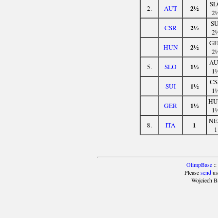
SL
2½
2.
AUT
2
SU
2½
CSR
2
GE
2½
HUN
2
AU
1½
5.
SLO
1
CS
1½
SUI
1
HU
1½
GER
1
NE
1
8.
ITA
1
OlimpBase
::
Please
send
us
Wojciech B