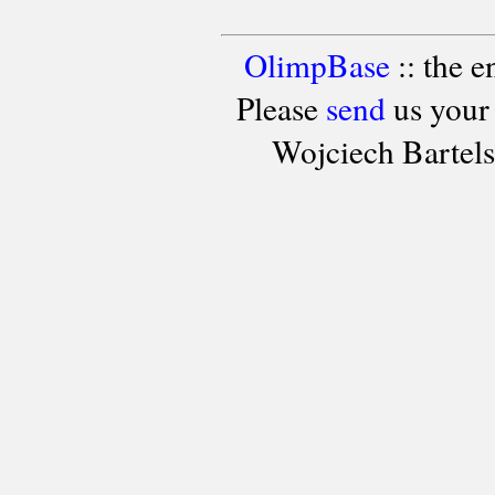
OlimpBase
:: the 
Please
send
us your
Wojciech Bartel