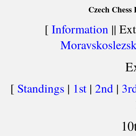
Czech Chess E
[
Information
|| Ext
Moravskoslezsk
Ex
[
Standings
|
1st
|
2nd
|
3r
10