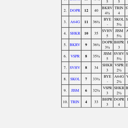
5
5
BKRV
TRIN
12
2.
DOPR
40
4½
4
BYE
SKOL
11
3.
A64G
36½
-
5½
SVHV
JISM
10
4.
SHKR
35
5
5½
DOPR
BHPR
9
5.
BKRV
36½
3½
3
JISM
SVHV
8
6.
VSPR
35½
5
5½
SHKR
VSPR
8
7.
SVHV
34
3
2½
BYE
A64G
7
8.
SKOL
33½
-
2½
VSPR
SHKR
6
9.
JISM
32½
3
2½
BHPR
DOPR
4
10.
TRIN
33
3
4