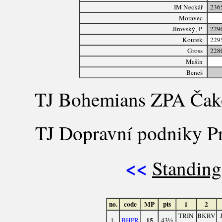
IM Neckář
236
Moravec
Jirovský, P.
229
Kourek
229
Gross
228
Mašín
Beneš
TJ Bohemians ZPA Čako
TJ Dopravní podniky Pr
<<
Standing
no.
code
MP
pts
1
2
TRIN
BKRV
15
1.
BHPR
43½