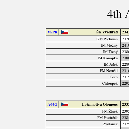
4th 
VSPR
ŠK Vyšehrad
234
GM Pachman
237
IM Možný
241
IM Tichý
238
IM Konopka
238
IM Juřek
228
FM Netušil
231
Čech
231
Chloupek
229
A64G
Lokomotiva Olomouc
233
FM Žůrek
239
FM Pastirčák
238
Zvolánek
237