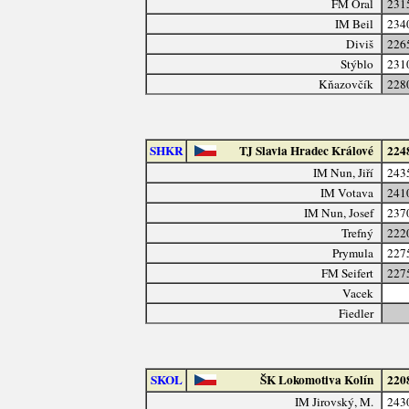
FM Oral
231
IM Beil
234
Diviš
226
Stýblo
231
Kňazovčík
228
SHKR
TJ Slavia Hradec Králové
224
IM Nun, Jiří
243
IM Votava
241
IM Nun, Josef
237
Trefný
222
Prymula
227
FM Seifert
227
Vacek
Fiedler
SKOL
ŠK Lokomotiva Kolín
220
IM Jirovský, M.
243