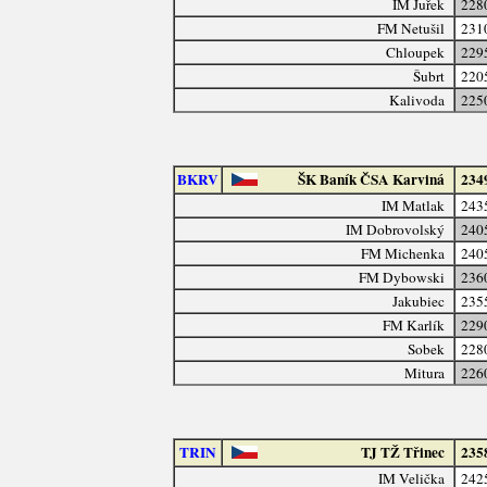
IM Juřek
228
FM Netušil
231
Chloupek
229
Šubrt
220
Kalivoda
225
BKRV
ŠK Baník ČSA Karviná
234
IM Matlak
243
IM Dobrovolský
240
FM Michenka
240
FM Dybowski
236
Jakubiec
235
FM Karlík
229
Sobek
228
Mitura
226
TRIN
TJ TŽ Třinec
235
IM Velička
242