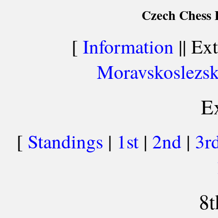
Czech Chess E
[
Information
|| Ext
Moravskoslezsk
Ex
[
Standings
|
1st
|
2nd
|
3r
8t