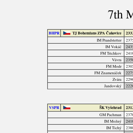
7th 
BHPR
TJ Bohemians ZPA Čakovice
233
IM Prandstetter
237
IM Vokáč
243
FM Trichkov
241
Vávra
235
FM Modr
230
FM Znamenáček
227
Zvára
229
Jandovský
222
VSPR
ŠK Vyšehrad
231
GM Pachman
237
IM Možný
241
IM Tichý
238