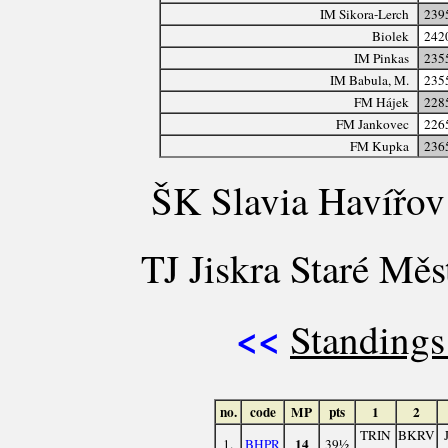
IM Sikora-Lerch
239
Biolek
242
IM Pinkas
235
IM Babula, M.
235
FM Hájek
228
FM Jankovec
226
FM Kupka
236
ŠK Slavia Havířov
TJ Jiskra Staré Měs
<<
Standings
no.
code
MP
pts
1
2
TRIN
BKRV
14
1.
BHPR
39½