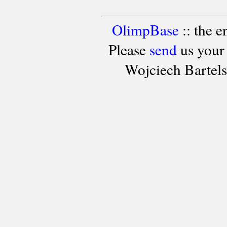
OlimpBase
:: the 
Please
send
us your
Wojciech Bartel