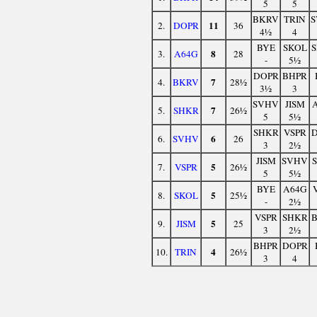
5
5
BKRV
TRIN
11
2.
DOPR
36
4½
4
BYE
SKOL
8
3.
A64G
28
-
5½
DOPR
BHPR
7
4.
BKRV
28½
3½
3
SVHV
JISM
7
5.
SHKR
26½
5
5½
SHKR
VSPR
6
6.
SVHV
26
3
2½
JISM
SVHV
5
7.
VSPR
26½
5
5½
BYE
A64G
5
8.
SKOL
25½
-
2½
VSPR
SHKR
5
9.
JISM
25
3
2½
BHPR
DOPR
4
10.
TRIN
26½
3
4