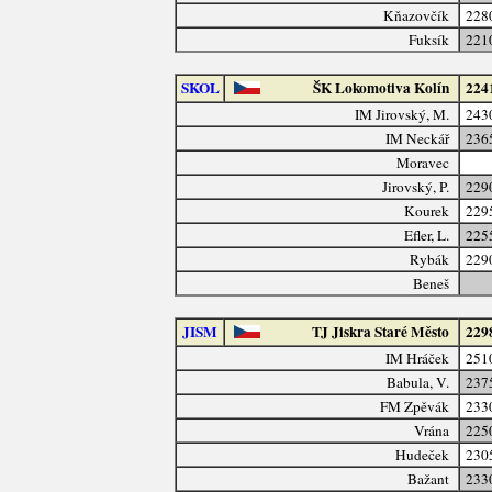
Kňazovčík
228
Fuksík
221
SKOL
ŠK Lokomotiva Kolín
224
IM Jirovský, M.
243
IM Neckář
236
Moravec
Jirovský, P.
229
Kourek
229
Efler, L.
225
Rybák
229
Beneš
JISM
TJ Jiskra Staré Město
229
IM Hráček
251
Babula, V.
237
FM Zpěvák
233
Vrána
225
Hudeček
230
Bažant
233