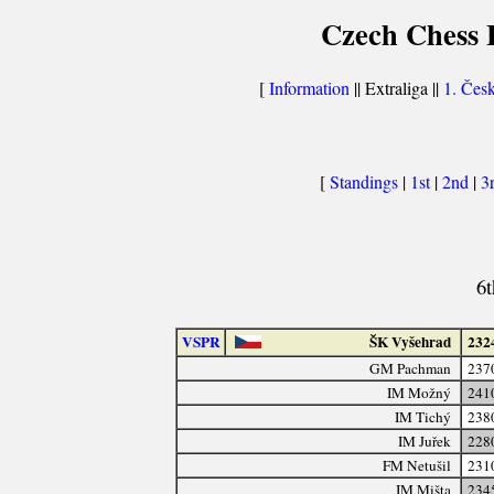
Czech Chess E
[
Information
|| Extraliga ||
1. Česk
[
Standings
|
1st
|
2nd
|
3
6
VSPR
ŠK Vyšehrad
232
GM Pachman
237
IM Možný
241
IM Tichý
238
IM Juřek
228
FM Netušil
231
IM Mišta
234