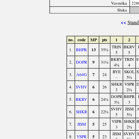
Vavruška
228
Sluka
<<
Stand
no.
code
MP
pts
1
2
TRIN
BKRV
13
1.
BHPR
35½
5
5
BKRV
TRIN
9
2.
DOPR
31½
4½
4
BYE
SKOL
7
3.
A64G
24
-
5½
SHKR
VSPR
6
4.
SVHV
26
3
2½
DOPR
BHPR
6
5.
BKRV
24½
3½
3
SVHV
JISM
6
6.
SHKR
22½
5
5½
VSPR
SHKR
5
7.
JISM
25
3
2½
JISM
SVHV
5
8.
VSPR
23