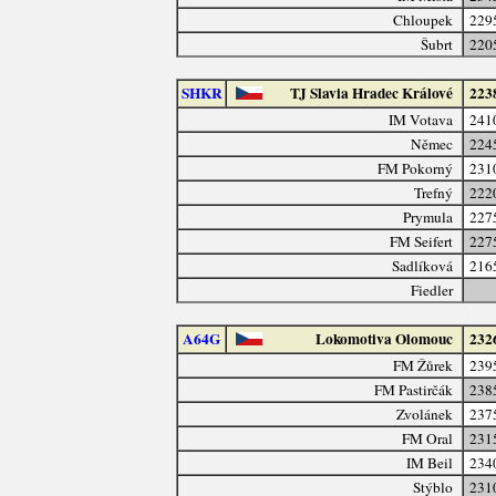
Chloupek
229
Šubrt
220
SHKR
TJ Slavia Hradec Králové
223
IM Votava
241
Němec
224
FM Pokorný
231
Trefný
222
Prymula
227
FM Seifert
227
Sadlíková
216
Fiedler
A64G
Lokomotiva Olomouc
232
FM Žůrek
239
FM Pastirčák
238
Zvolánek
237
FM Oral
231
IM Beil
234
Stýblo
231