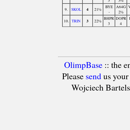
5
5½
BYE
A64G
4
9.
SKOL
21½
-
2½
BHPR
DOPR
3
10.
TRIN
22½
3
4
OlimpBase
:: the 
Please
send
us your
Wojciech Bartel