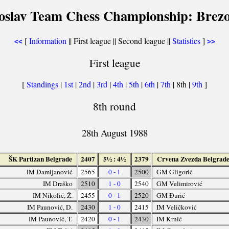
oslav Team Chess Championship: Brezo
[
Information
|| First league ||
Second league
||
Statistics
]
<<
>>
First league
[
Standings
|
1st
|
2nd
|
3rd
|
4th
|
5th
|
6th
|
7th
| 8th |
9th
]
8th round
28th August 1988
ŠK Partizan Belgrade
2407
5½ : 4½
2379
Crvena Zvezda Belgrad
IM Damljanović
2565
0 - 1
2500
GM Gligorić
IM Draško
2510
1 - 0
2540
GM Velimirović
IM Nikolić, Ž.
2455
0 - 1
2520
GM Đurić
IM Paunović, D.
2430
1 - 0
2415
IM Veličković
IM Paunović, T.
2420
0 - 1
2430
IM Krnić