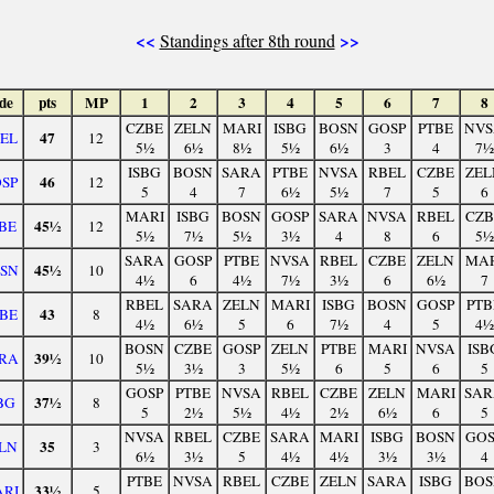
<<
>>
Standings after 8th round
de
pts
MP
1
2
3
4
5
6
7
8
CZBE
ZELN
MARI
ISBG
BOSN
GOSP
PTBE
NVS
47
EL
12
5½
6½
8½
5½
6½
3
4
7½
ISBG
BOSN
SARA
PTBE
NVSA
RBEL
CZBE
ZEL
46
SP
12
5
4
7
6½
5½
7
5
6
MARI
ISBG
BOSN
GOSP
SARA
NVSA
RBEL
CZB
45½
BE
12
5½
7½
5½
3½
4
8
6
5½
SARA
GOSP
PTBE
NVSA
RBEL
CZBE
ZELN
MAR
45½
SN
10
4½
6
4½
7½
3½
6
6½
7
RBEL
SARA
ZELN
MARI
ISBG
BOSN
GOSP
PTB
43
BE
8
4½
6½
5
6
7½
4
5
4½
BOSN
CZBE
GOSP
ZELN
PTBE
MARI
NVSA
ISB
39½
RA
10
5½
3½
3
5½
6
5
6
5
GOSP
PTBE
NVSA
RBEL
CZBE
ZELN
MARI
SAR
37½
BG
8
5
2½
5½
4½
2½
6½
6
5
NVSA
RBEL
CZBE
SARA
MARI
ISBG
BOSN
GOS
35
LN
3
6½
3½
5
4½
4½
3½
3½
4
PTBE
NVSA
RBEL
CZBE
ZELN
SARA
ISBG
BOS
33½
RI
5