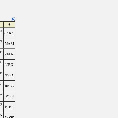
9
A
SARA
N
MARI
E
ZELN
I
ISBG
E
NVSA
G
RBEL
A
BOSN
P
PTBE
N
GOSP