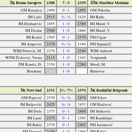
ŠK Bosna Sarajevo
2388
7 : 3
2339
ŽŠK Maribor Metalna
GM Kurajica
2490
0 - 1
2495
GM Nikolac
IM Lalić
2515
½ - ½
2420
IM Barle
IM Dizdarević
2495
1 - 0
2380
IM Musil, V.
IM Dizdar
2500
1 - 0
2460
IM Musil, V.
IM Kožul
2505
0 - 1
2370
FM Cigan
IM Arapović
2370
½ - ½
2340
FM Supančič
WIM Petrović, M.
2270
1 - 0
2240
WIM Ankerst
WFM Živković, Vesna
2115
1 - 0
2165
Vošpernik
FM Kontić, Đ.
2330
1 - 0
2280
Musil, M.
Benderać
1 - 0
Brinovec
ŠK Novi Sad
2331
2½ : 7½
2374
ŠK Radnički Belgrade
GM Popović
2530
½ - ½
2470
GM Ivkov
IM Buljovčić
2425
½ - ½
2455
GM Raičević
IM Deže
2375
0 - 1
2460
IM Striković
IM Lazić
2375
0 - 1
2385
IM Karaklajić
IM Rakić
2370
0 - 1
2405
FM Jaćimović
FM Notaroš
2430
1 - 0
2360
FM Bakić