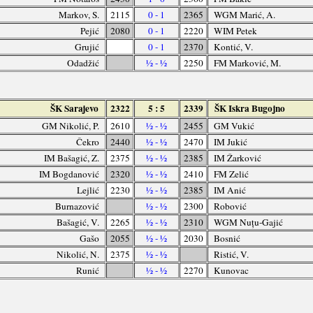
Markov, S.
2115
0 - 1
2365
WGM Marić, A.
Pejić
2080
0 - 1
2220
WIM Petek
Grujić
0 - 1
2370
Kontić, V.
Odadžić
½ - ½
2250
FM Marković, M.
ŠK Sarajevo
2322
5 : 5
2339
ŠK Iskra Bugojno
GM Nikolić, P.
2610
½ - ½
2455
GM Vukić
Čekro
2440
½ - ½
2470
IM Jukić
IM Bašagić, Z.
2375
½ - ½
2385
IM Žarković
IM Bogdanović
2320
½ - ½
2410
FM Zelić
Lejlić
2230
½ - ½
2385
IM Anić
Burnazović
½ - ½
2300
Robović
Bašagić, V.
2265
½ - ½
2310
WGM Nuțu-Gajić
Gašo
2055
½ - ½
2030
Bosnić
Nikolić, N.
2375
½ - ½
Ristić, V.
Runić
½ - ½
2270
Kunovac