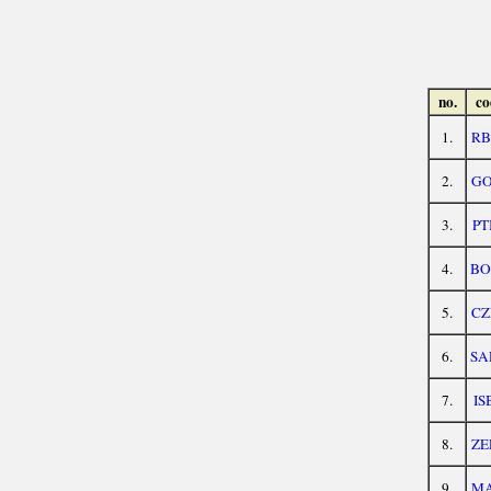
no.
co
1.
RB
2.
GO
3.
PT
4.
BO
5.
CZ
6.
SA
7.
IS
8.
ZE
9.
MA