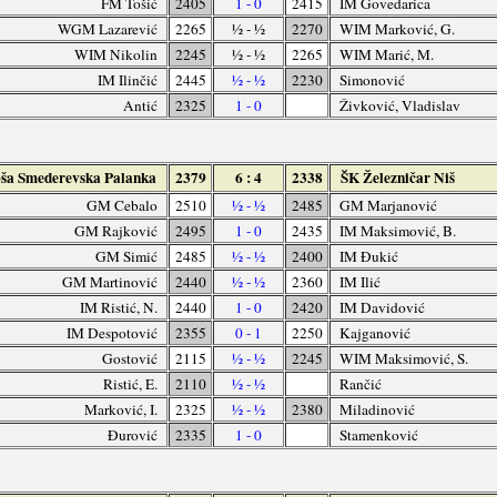
FM Tošić
2405
1 - 0
2415
IM Govedarica
WGM Lazarević
2265
½ - ½
2270
WIM Marković, G.
WIM Nikolin
2245
½ - ½
2265
WIM Marić, M.
IM Ilinčić
2445
½ - ½
2230
Simonović
Antić
2325
1 - 0
Živković, Vladislav
ša Smederevska Palanka
2379
6 : 4
2338
ŠK Železničar Niš
GM Cebalo
2510
½ - ½
2485
GM Marjanović
GM Rajković
2495
1 - 0
2435
IM Maksimović, B.
GM Simić
2485
½ - ½
2400
IM Đukić
GM Martinović
2440
½ - ½
2360
IM Ilić
IM Ristić, N.
2440
1 - 0
2420
IM Davidović
IM Despotović
2355
0 - 1
2250
Kajganović
Gostović
2115
½ - ½
2245
WIM Maksimović, S.
Ristić, E.
2110
½ - ½
Rančić
Marković, I.
2325
½ - ½
2380
Miladinović
Đurović
2335
1 - 0
Stamenković