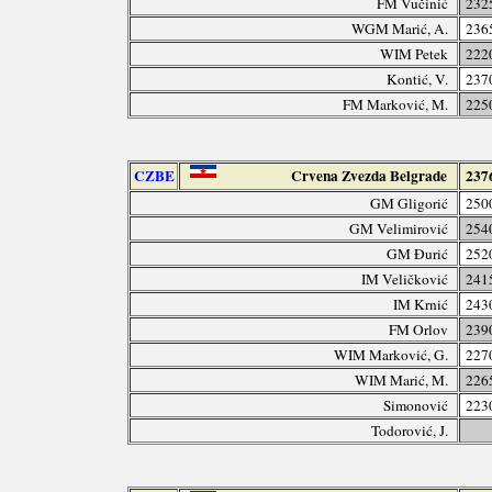
FM Vučinić
232
WGM Marić, A.
236
WIM Petek
222
Kontić, V.
237
FM Marković, M.
225
CZBE
Crvena Zvezda Belgrade
237
GM Gligorić
250
GM Velimirović
254
GM Đurić
252
IM Veličković
241
IM Krnić
243
FM Orlov
239
WIM Marković, G.
227
WIM Marić, M.
226
Simonović
223
Todorović, J.