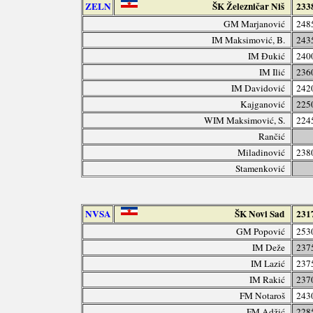
ZELN
ŠK Železničar Niš
233
GM Marjanović
248
IM Maksimović, B.
243
IM Đukić
240
IM Ilić
236
IM Davidović
242
Kajganović
225
WIM Maksimović, S.
224
Rančić
Miladinović
238
Stamenković
NVSA
ŠK Novi Sad
231
GM Popović
253
IM Deže
237
IM Lazić
237
IM Rakić
237
FM Notaroš
243
FM Adžić
228