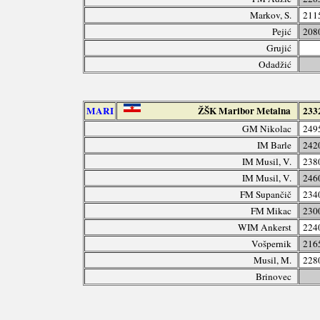
Markov, S.
211
Pejić
208
Grujić
Odadžić
MARI
ŽŠK Maribor Metalna
233
GM Nikolac
249
IM Barle
242
IM Musil, V.
238
IM Musil, V.
246
FM Supančič
234
FM Mikac
230
WIM Ankerst
224
Vošpernik
216
Musil, M.
228
Brinovec