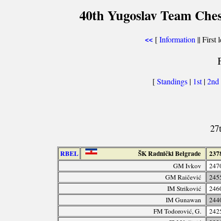
40th Yugoslav Team Ches
[
Information
|| First 
<<
[
Standings
|
1st
|
2nd
27
RBEL
ŠK Radnički Belgrade
237
GM Ivkov
247
GM Raičević
245
IM Striković
246
IM Gunawan
244
FM Todorović, G.
242