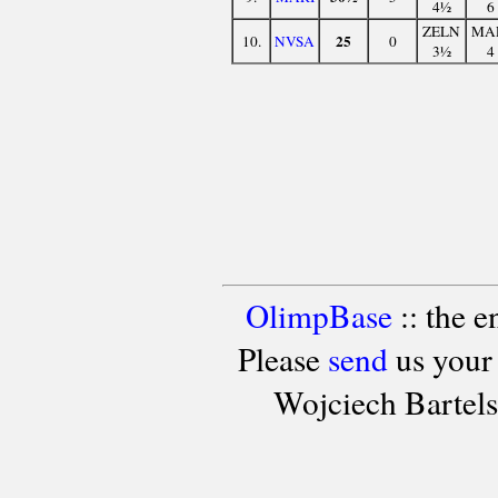
4½
6
ZELN
MA
25
10.
NVSA
0
3½
4
OlimpBase
:: the 
Please
send
us your
Wojciech Bartel