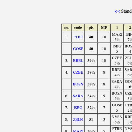
<<
Stand
no.
code
pts
MP
1
2
MARI
IS
40
1.
PTBE
10
5½
7
ISBG
BO
40
GOSP
10
5
4
CZBE
ZE
39½
3.
RBEL
10
5½
6
RBEL
SA
38½
4.
CZBE
8
4½
6
SARA
GO
38½
BOSN
8
4½
6
BOSN
CZ
34½
6.
SARA
9
5½
3
GOSP
PT
32½
7.
ISBG
7
5
2
NVSA
RB
31
8.
ZELN
3
6½
3
PTBE
NV
30½
9.
MARI
5