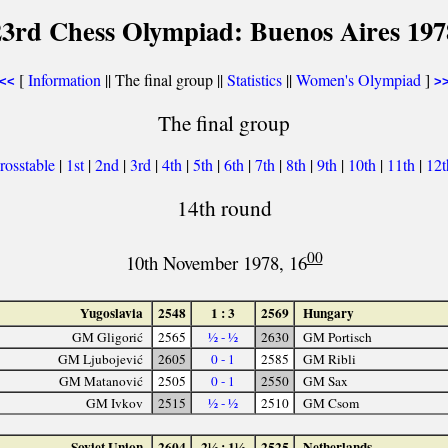
23rd Chess Olympiad: Buenos Aires 197
[
Information
|| The final group ||
Statistics
||
Women's Olympiad
]
<<
>
The final group
rosstable
|
1st
|
2nd
|
3rd
|
4th
|
5th
|
6th
|
7th
|
8th
|
9th
|
10th
|
11th
|
12
14th round
00
10th November 1978, 16
Yugoslavia
2548
1 : 3
2569
Hungary
GM Gligorić
2565
½ - ½
2630
GM Portisch
GM Ljubojević
2605
0 - 1
2585
GM Ribli
GM Matanović
2505
0 - 1
2550
GM Sax
GM Ivkov
2515
½ - ½
2510
GM Csom
Soviet Union
2604
2½ : 1½
2525
Netherlands