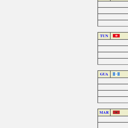
TUN
GUA
MAR