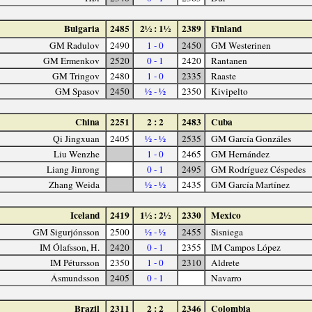
Bulgaria
2485
2½ : 1½
2389
Finland
GM Radulov
2490
1 - 0
2450
GM Westerinen
GM Ermenkov
2520
0 - 1
2420
Rantanen
GM Tringov
2480
1 - 0
2335
Raaste
GM Spasov
2450
½ - ½
2350
Kivipelto
China
2251
2 : 2
2483
Cuba
Qi Jingxuan
2405
½ - ½
2535
GM García Gonzáles
Liu Wenzhe
1 - 0
2465
GM Hernández
Liang Jinrong
0 - 1
2495
GM Rodríguez Céspedes
Zhang Weida
½ - ½
2435
GM García Martínez
Iceland
2419
1½ : 2½
2330
Mexico
GM Sigurjónsson
2500
½ - ½
2455
Sisniega
IM Ólafsson, H.
2420
0 - 1
2355
IM Campos López
IM Pétursson
2350
1 - 0
2310
Aldrete
Ásmundsson
2405
0 - 1
Navarro
Brazil
2311
2 : 2
2346
Colombia