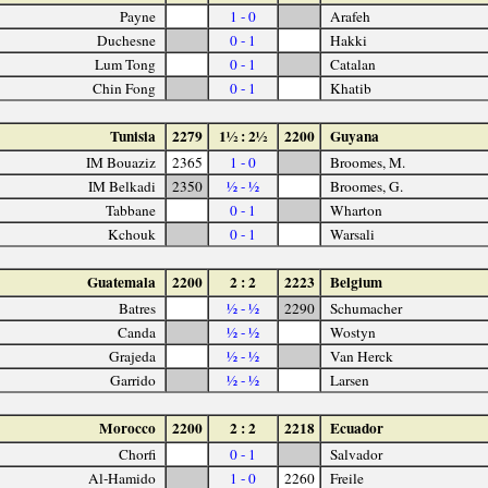
Payne
1 - 0
Arafeh
Duchesne
0 - 1
Hakki
Lum Tong
0 - 1
Catalan
Chin Fong
0 - 1
Khatib
Tunisia
2279
1½ : 2½
2200
Guyana
IM Bouaziz
2365
1 - 0
Broomes, M.
IM Belkadi
2350
½ - ½
Broomes, G.
Tabbane
0 - 1
Wharton
Kchouk
0 - 1
Warsali
Guatemala
2200
2 : 2
2223
Belgium
Batres
½ - ½
2290
Schumacher
Canda
½ - ½
Wostyn
Grajeda
½ - ½
Van Herck
Garrido
½ - ½
Larsen
Morocco
2200
2 : 2
2218
Ecuador
Chorfi
0 - 1
Salvador
Al-Hamido
1 - 0
2260
Freile