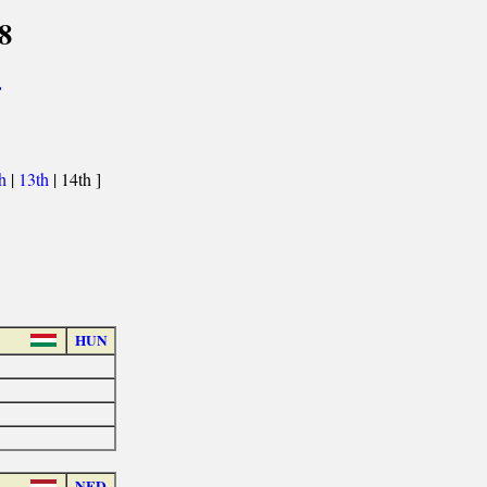
8
>
th
|
13th
| 14th ]
HUN
NED