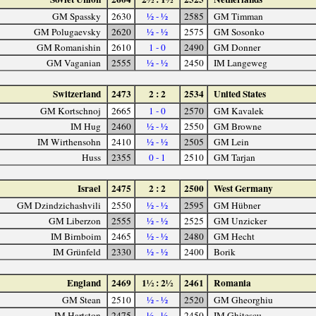
GM Spassky
2630
½ - ½
2585
GM Timman
GM Polugaevsky
2620
½ - ½
2575
GM Sosonko
GM Romanishin
2610
1 - 0
2490
GM Donner
GM Vaganian
2555
½ - ½
2450
IM Langeweg
Switzerland
2473
2 : 2
2534
United States
GM Kortschnoj
2665
1 - 0
2570
GM Kavalek
IM Hug
2460
½ - ½
2550
GM Browne
IM Wirthensohn
2410
½ - ½
2505
GM Lein
Huss
2355
0 - 1
2510
GM Tarjan
Israel
2475
2 : 2
2500
West Germany
GM Dzindzichashvili
2550
½ - ½
2595
GM Hübner
GM Liberzon
2555
½ - ½
2525
GM Unzicker
IM Birnboim
2465
½ - ½
2480
GM Hecht
IM Grünfeld
2330
½ - ½
2400
Borik
England
2469
1½ : 2½
2461
Romania
GM Stean
2510
½ - ½
2520
GM Gheorghiu
IM Hartston
2475
½ - ½
2450
IM Ghiţescu