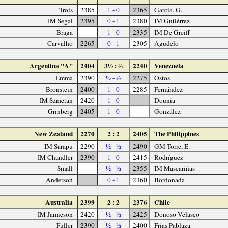
Trois
2385
1 - 0
2365
García, G.
IM Segal
2395
0 - 1
2380
IM Gutiérrez
Braga
1 - 0
2335
IM De Greiff
Carvalho
2265
0 - 1
2305
Agudelo
Argentina "A"
2404
3½ : ½
2240
Venezuela
Emma
2390
½ - ½
2275
Ostos
Bronstein
2400
1 - 0
2285
Fernández
IM Szmetan
2420
1 - 0
Dounia
Grinberg
2405
1 - 0
González
New Zealand
2270
2 : 2
2405
The Philippines
IM Sarapu
2290
½ - ½
2490
GM Torre, E.
IM Chandler
2390
1 - 0
2415
Rodríguez
Small
½ - ½
2355
IM Mascariñas
Anderson
0 - 1
2360
Bordonada
Australia
2399
2 : 2
2376
Chile
IM Jamieson
2420
½ - ½
2425
Donoso Velasco
Fuller
2390
½ - ½
2400
Frias Pablaza