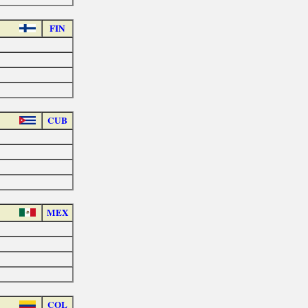
FIN
CUB
MEX
COL