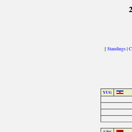
[
Standings
|
C
YUG
URS