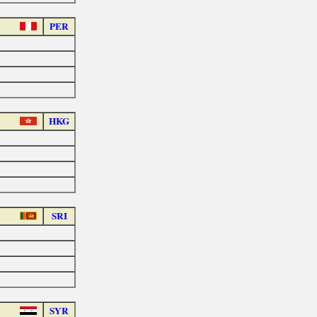
PER
HKG
SRI
SYR