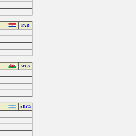
PAR
WLS
ARG2