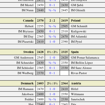
IM Mestel
2450
0 - 1
2430
GM Şubă
IM Nunn
2440
½ - ½
2445
IM Ghindă
Canada
2370
2 : 2
2419
Poland
Hebert
2255
½ - ½
2505
GM Schmidt
IM Biyiasas
2450
0 - 1
2310
Kuligowski
IM Day
2365
½ - ½
2470
IM Adamski
IM Piasetski
2410
1 - 0
2390
IM Pytel
Sweden
2428
1½ : 2½
2325
Spain
GM Andersson
2545
1 - 0
2420
GM Pomar Salamanca
IM Schneider
2430
½ - ½
2350
IM Bellón López
IM Schüssler
2365
0 - 1
2330
IM Sanz Alonso
IM Wedberg
2370
0 - 1
Rivas Pastor
Denmark
2403
2½ : 1½
2364
Austria
IM Hamann
2470
1 - 0
2410
Hölzl
Jakobsen
2400
1 - 0
2350
Wittmann
Fedder
2400
½ - ½
2330
Janetschek
Høi
2340
0 - 1
2365
Dür