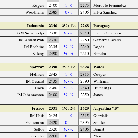
Rogers
2400
1 - 0
2275
Morovic Fernández
Woodhams
2385
0 - 1
2405
Silva Sánchez
Indonesia
2346
2½ : 1½
2268
Paraguay
GM Suradiradja
2330
½ - ½
2340
Franco Ocampos
IM Ardiansyah
2330
1 - 0
2280
Gamarra Cáceres
IM Bachtiar
2335
½ - ½
2240
Bogda
Kileng
2390
½ - ½
2210
Ferreira
Norway
2390
2½ : 1½
2324
Wales
Helmers
2345
1 - 0
2315
Cooper
IM Øgaard
2435
½ - ½
2390
Williams
Hoen
2380
½ - ½
2340
Hutchings
IM Johannessen
2400
½ - ½
2250
Jones
France
2331
1½ : 2½
2329
Argentina "B"
IM Haïk
2425
1 - 0
2315
Giardelli
Preissmann
2320
0 - 1
2395
Seidler
Sellos
2320
½ - ½
2405
Bernat
Letzelter
2260
0 - 1
Monier