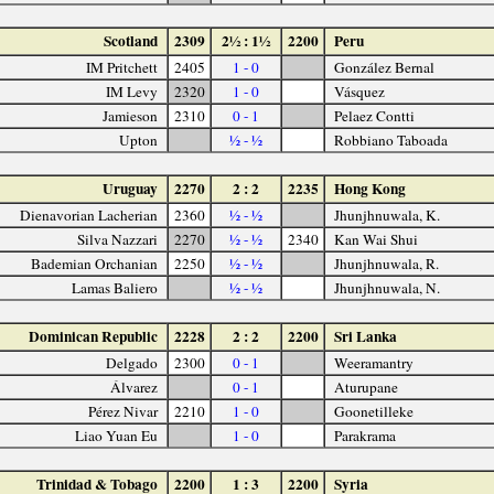
Scotland
2309
2½ : 1½
2200
Peru
IM Pritchett
2405
1 - 0
González Bernal
IM Levy
2320
1 - 0
Vásquez
Jamieson
2310
0 - 1
Pelaez Contti
Upton
½ - ½
Robbiano Taboada
Uruguay
2270
2 : 2
2235
Hong Kong
Dienavorian Lacherian
2360
½ - ½
Jhunjhnuwala, K.
Silva Nazzari
2270
½ - ½
2340
Kan Wai Shui
Bademian Orchanian
2250
½ - ½
Jhunjhnuwala, R.
Lamas Baliero
½ - ½
Jhunjhnuwala, N.
Dominican Republic
2228
2 : 2
2200
Sri Lanka
Delgado
2300
0 - 1
Weeramantry
Álvarez
0 - 1
Aturupane
Pérez Nivar
2210
1 - 0
Goonetilleke
Liao Yuan Eu
1 - 0
Parakrama
Trinidad & Tobago
2200
1 : 3
2200
Syria