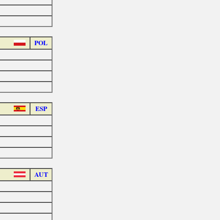
POL
ESP
AUT