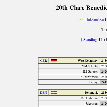
20th Clare Benedi
[
Information
||
<<
Th
[
Standings
|
1st
GER
West Germany
245
GM Schmid
255
IM Gerusel
242
Kunsztowicz
244
Eising
241
DEN
Denmark
235
IM Andersen
240
Jakobsen
242