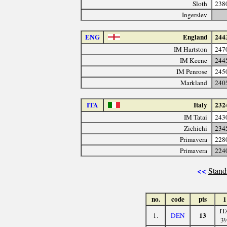
Sloth
238
Ingerslev
ENG
England
244
IM Hartston
247
IM Keene
244
IM Penrose
245
Markland
240
ITA
Italy
232
IM Tatai
243
Zichichi
234
Primavera
228
Primavera
224
<<
Stand
no.
code
pts
1
IT
13
1.
DEN
3