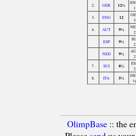
EN
12½
2.
GER
1
GE
12
3.
ENG
3
NE
9½
4.
AUT
2
SU
9½
ESP
2
AU
9½
NED
2
ES
8½
7.
SUI
2
DE
5½
8.
ITA
½
OlimpBase
:: the 
Please
send
us your