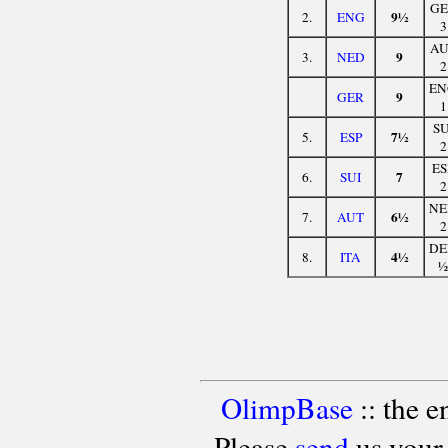
GE
9½
2.
ENG
3
AU
9
3.
NED
2
EN
9
GER
1
SU
7½
5.
ESP
2
ES
7
6.
SUI
2
NE
6½
7.
AUT
2
DE
4½
8.
ITA
½
OlimpBase
:: the 
Please
send
us your