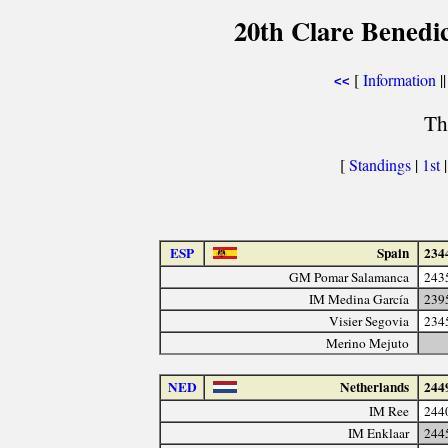
20th Clare Benedi
[
Information
||
<<
Th
[
Standings
|
1st
ESP
Spain
234
GM Pomar Salamanca
243
IM Medina García
239
Visier Segovia
234
Merino Mejuto
NED
Netherlands
244
IM Ree
244
IM Enklaar
244