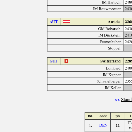
IM Hartoch
248
IM Bouwmeester
243
AUT
Austria
236
GM Robatsch
243
IM Dückstein
241
Prameshuber
242
Stoppel
SUI
Switzerland
228
Lombard
240
IM Kupper
Schaufelberger
235
IM Keller
<<
Stand
no.
code
pts
1
IT
11
1.
DEN
3