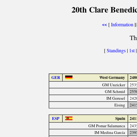
20th Clare Benedi
[
Information
||
<<
Th
[
Standings
|
1st
GER
West Germany
248
GM Unzicker
253
GM Schmid
255
IM Gerusel
242
Eising
241
ESP
Spain
241
GM Pomar Salamanca
243
IM Medina García
239