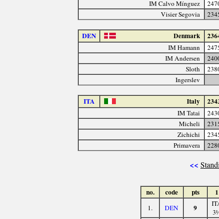
IM Calvo Mínguez
247
Visier Segovia
234
DEN
Denmark
236
IM Hamann
247
IM Andersen
240
Sloth
238
Ingerslev
ITA
Italy
234
IM Tatai
243
Micheli
231
Zichichi
234
Primavera
228
<<
Stand
no.
code
pts
1
IT
9
1.
DEN
3