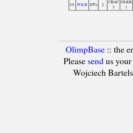
CRAC
OLKR
17½
10.
POLB
2
3
1
OlimpBase
:: the 
Please
send
us your
Wojciech Bartel