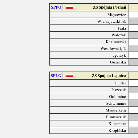
SPPO
ZS Spójnia Poznań
Mięsowicz
Wierzejewski, B.
Frala
Walczak
Kazimierski
Wesołowski, T.
Jędrzyk
Guzińska
SPLG
ZS Spójnia Legnica
Fluder
Jaszczuk
Goldminc
Schwimmer
Mandelkern
Humeńczuk
Kunstetter
Kropińska