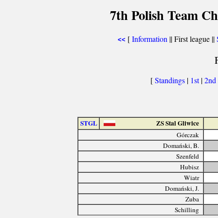
7th Polish Team Ch
[
Information
|| First league ||
<<
[
Standings
|
1st
|
2nd
STGL
ZS Stal Gliwice
Górczak
Domański, B.
Szenfeld
Hubisz
Wiatr
Domański, J.
Zuba
Schilling