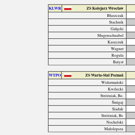
KLWR
ZS Kolejarz Wrocław
Błaszczak
Stachnik
Gałęcki
Mugenschnabel
Kaszczuk
Wagner
Rogula
Batyst
WTPO
ZS Warta-Stal Poznań
Widermański
Kwilecki
Stróżniak, Be.
Śmigaj
Siadak
Stróżniak, Br.
Nochelski
Małolepsza