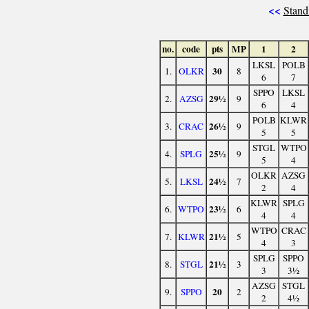
<<
Stand
no.
code
pts
MP
1
2
LKSL
POLB
30
1.
OLKR
8
6
7
SPPO
LKSL
29½
2.
AZSG
9
6
4
POLB
KLWR
26½
3.
CRAC
9
5
5
STGL
WTPO
25½
4.
SPLG
9
5
4
OLKR
AZSG
24½
5.
LKSL
7
2
4
KLWR
SPLG
23½
6.
WTPO
6
4
4
WTPO
CRAC
21½
7.
KLWR
5
4
3
SPLG
SPPO
21½
8.
STGL
3
3
3½
AZSG
STGL
20
9.
SPPO
2
2
4½