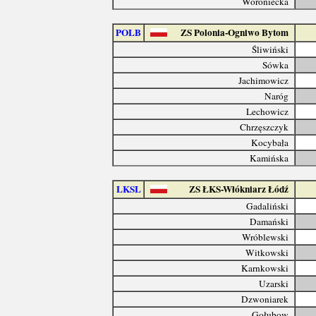
Woroniecka
POLB
ZS Polonia-Ogniwo Bytom
Śliwiński
Sówka
Jachimowicz
Naróg
Lechowicz
Chrzęszczyk
Kocybała
Kamińska
LKSL
ZS ŁKS-Włókniarz Łódź
Gadaliński
Damański
Wróblewski
Witkowski
Karnkowski
Uzarski
Dzwoniarek
Gołubow