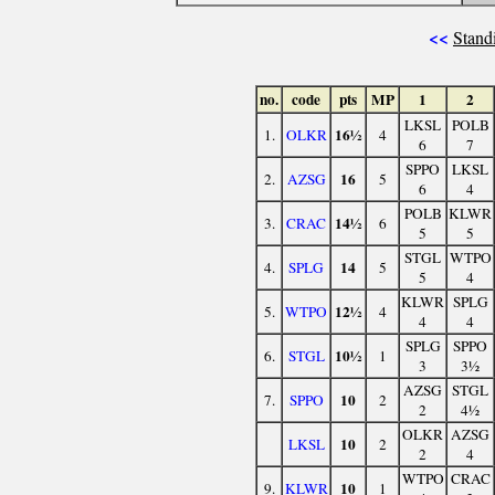
<<
Stand
no.
code
pts
MP
1
2
LKSL
POLB
16½
1.
OLKR
4
6
7
SPPO
LKSL
16
2.
AZSG
5
6
4
POLB
KLWR
14½
3.
CRAC
6
5
5
STGL
WTPO
14
4.
SPLG
5
5
4
KLWR
SPLG
12½
5.
WTPO
4
4
4
SPLG
SPPO
10½
6.
STGL
1
3
3½
AZSG
STGL
10
7.
SPPO
2
2
4½
OLKR
AZSG
10
LKSL
2
2
4
WTPO
CRAC
10
9.
KLWR
1