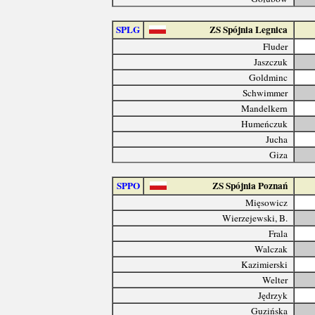
SPLG
ZS Spójnia Legnica
Fluder
Jaszczuk
Goldminc
Schwimmer
Mandelkern
Humeńczuk
Jucha
Giza
SPPO
ZS Spójnia Poznań
Mięsowicz
Wierzejewski, B.
Frala
Walczak
Kazimierski
Welter
Jędrzyk
Guzińska