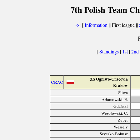
7th Polish Team Ch
[
Information
|| First league ||
<<
[
Standings
|
1st
|
2nd
ZS Ogniwo-Cracovia
CRAC
Kraków
Śliwa
Arłamowski, E.
Gdański
Wesołowski, C.
Zuber
Wessely
Szyszko-Bohusz