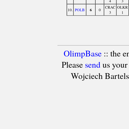
4
3
CRAC
OLKR
6
10.
POLB
0
3
1
OlimpBase
:: the 
Please
send
us your
Wojciech Bartel