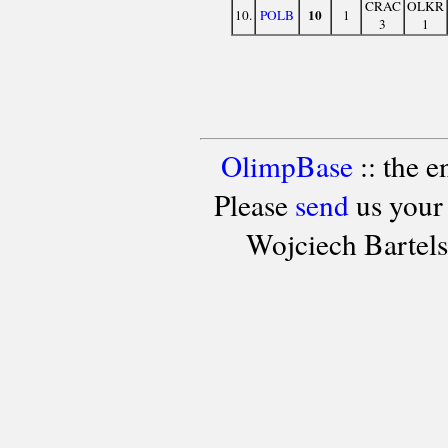
CRAC
OLKR
10
10.
POLB
1
3
1
OlimpBase
:: the 
Please
send
us your
Wojciech Bartel