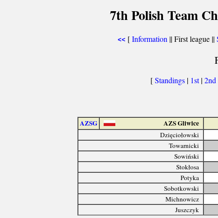
7th Polish Team Ch
[
Information
|| First league ||
<<
[
Standings
|
1st
|
2nd
AZSG
AZS Gliwice
Dzięciołowski
Towarnicki
Sowiński
Stokłosa
Potyka
Sobotkowski
Michnowicz
Juszczyk