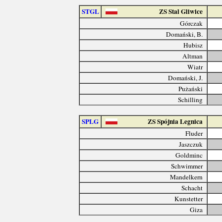
STGL
ZS Stal Gliwice
Górczak
Domański, B.
Hubisz
Altman
Wiatr
Domański, J.
Pużański
Schilling
SPLG
ZS Spójnia Legnica
Fluder
Jaszczuk
Goldminc
Schwimmer
Mandelkern
Schacht
Kunstetter
Giza