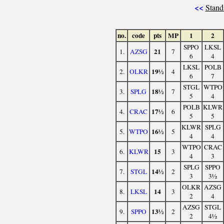
<<
Stand
no.
code
pts
MP
1
2
SPPO
LKSL
21
1.
AZSG
7
6
4
LKSL
POLB
19½
2.
OLKR
4
6
7
STGL
WTPO
18½
3.
SPLG
7
5
4
POLB
KLWR
17½
4.
CRAC
6
5
5
KLWR
SPLG
16½
5.
WTPO
5
4
4
WTPO
CRAC
15
6.
KLWR
3
4
3
SPLG
SPPO
14½
7.
STGL
2
3
3½
OLKR
AZSG
14
8.
LKSL
3
2
4
AZSG
STGL
13½
9.
SPPO
2
2
4½