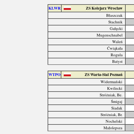
KLWR
ZS Kolejarz Wrocław
Błaszczak
Stachnik
Gałęcki
Mugenschnabel
Waleń
Ćwiąkała
Rogula
Batyst
WTPO
ZS Warta-Stal Poznań
Widermański
Kwilecki
Stróżniak, Be.
Śmigaj
Siadak
Stróżniak, Br.
Nochelski
Małolepsza