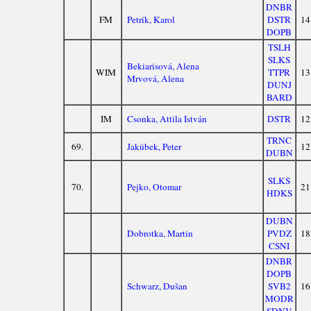
DNBR
FM
Petrík, Karol
DSTR
14
DOPB
TSLH
SLKS
Bekiarisová, Alena
WIM
TTPR
13
Mrvová, Alena
DUNJ
BARD
IM
Csonka, Attila István
DSTR
12
TRNC
69.
Jakúbek, Peter
12
DUBN
SLKS
70.
Pejko, Otomar
21
HDKS
DUBN
Dobrotka, Martin
PVDZ
18
CSNI
DNBR
DOPB
Schwarz, Dušan
SVB2
16
MODR