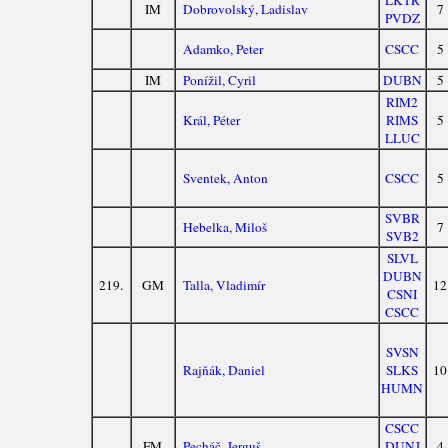
LKTR
IM
Dobrovolský, Ladislav
7
PVDZ
Adamko, Peter
CSCC
5
IM
Ponížil, Cyril
DUBN
5
RIM2
Král, Péter
RIMS
5
LLUC
Sventek, Anton
CSCC
5
SVBR
Hebelka, Miloš
7
SVB2
SLVL
DUBN
219.
GM
Talla, Vladimír
12
CSNI
CSCC
SVSN
Rajňák, Daniel
SLKS
10
HUMN
CSCC
FM
Pecháč, Jerguš
DUNJ
4