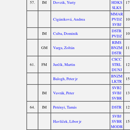
57.
IM
Dovzik, Yuriy
HDKS
17
SLKS
MMAR
Cigániková, Andrea
PVDZ
10
SVBJ
DSTR
IM
Csiba, Dominik
10
PVDZ
RIMS
GM
Varga, Zoltán
BNZM
11
DSTR
CSCC
61.
FM
Jurčík, Martin
STRL
12
DUNJ
BNZM
Balogh, Peter jr
15
LKTR
SVB2
IM
Vavrák, Peter
SVBJ
13
SVBR
64.
IM
Petényi, Tamás
DSTR
12
SVBJ
Havlíček, Libor jr
SVBR
15
MODR