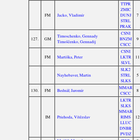
TTPR
ZMIC
FM
Jacko, Vladimír
DUNJ
7
STRL
PRAK
CSNI
Timoschenko, Gennady
127.
GM
BNZM
9
Timoščenko, Gennadij
CSCC
CSNI
FM
Martiška, Peter
LKTR
11
SLVL
SLK2
Nayhebaver, Martin
STRL
5
SLKS
MMAR
130.
FM
Bednář, Jaromír
8
CSCC
LKTR
SLKS
MMAR
IM
Priehoda, Vítězslav
RIMS
12
LLUC
DNBR
PVDZ