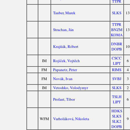
TTPR
Tauber, Marek
SLKS
13
TTPR
Strachan, Ján
BNZM
13
KOMA
DNBR
Krajňák, Róbert
10
DOPB
CSCC
IM
Rojíček, Vojtěch
6
LIPT
FM
Papanetz, Peter
RIMS
4
FM
Novák, Ivan
SVBJ
3
IM
Vetoshko, Volodymyr
SLKS
2
TSLH
Profant, Tibor
6
LIPT
HDKS
SLKS
WFM
Varholáková, Nikoleta
9
SLK2
DOPB