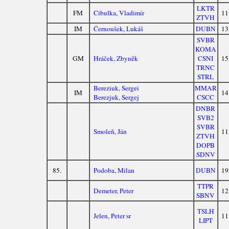
LKTR
FM
Cibulka, Vladimír
11
ZTVH
IM
Černoušek, Lukáš
DUBN
13
SVBR
KOMA
GM
Hráček, Zbyněk
CSNI
15
TRNC
STRL
Bereziuk, Sergei
MMAR
IM
14
Berezjuk, Sergej
CSCC
DNBR
SVB2
SVBR
Smoleň, Ján
11
ZTVH
DOPB
SDNV
85.
Podoba, Milan
DUBN
19
TTPR
Demeter, Peter
12
SBNV
TSLH
Jelen, Peter sr
11
LIPT