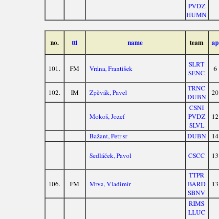
PVDZ
HUMN
no.
ttl
name
team
ap
SLRT
101.
FM
Vrána, František
6
SENC
TRNC
102.
IM
Zpěvák, Pavel
20
DUBN
CSNI
Mokoš, Jozef
PVDZ
12
SLVL
Bažant, Petr sr
DUBN
14
Sedláček, Pavol
CSCC
13
TTPR
106.
FM
Mrva, Vladimír
BARD
13
SBNV
RIMS
LLUC