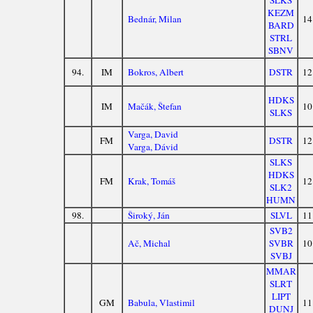
SLKS
KEZM
Bednár, Milan
14
BARD
STRL
SBNV
94.
IM
Bokros, Albert
DSTR
12
HDKS
IM
Mačák, Štefan
10
SLKS
Varga, David
FM
DSTR
12
Varga, Dávid
SLKS
HDKS
FM
Krak, Tomáš
12
SLK2
HUMN
98.
Široký, Ján
SLVL
11
SVB2
Ač, Michal
SVBR
10
SVBJ
MMAR
SLRT
LIPT
GM
Babula, Vlastimil
11
DUNJ