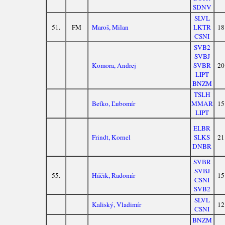
SDNV
SLVL
51.
FM
Maroš, Milan
LKTR
18
CSNI
SVB2
SVBJ
Komora, Andrej
SVBR
20
LIPT
BNZM
TSLH
Beťko, Ľubomír
MMAR
15
LIPT
ELBR
Frindt, Kornel
SLKS
21
DNBR
SVBR
SVBJ
55.
Háčik, Radomír
15
CSNI
SVB2
SLVL
Kaliský, Vladimír
12
CSNI
BNZM