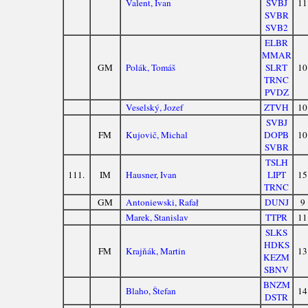
Valent, Ivan
SVBJ
11
SVBR
SVB2
ELBR
MMAR
GM
Polák, Tomáš
SLRT
10
TRNC
PVDZ
Veselský, Jozef
ZTVH
10
SVBJ
FM
Kujovič, Michal
DOPB
10
SVBR
TSLH
111.
IM
Hausner, Ivan
LIPT
15
TRNC
GM
Antoniewski, Rafał
DUNJ
9
Marek, Stanislav
TTPR
11
SLKS
HDKS
FM
Krajňák, Martin
13
KEZM
SBNV
BNZM
Blaho, Štefan
14
DSTR