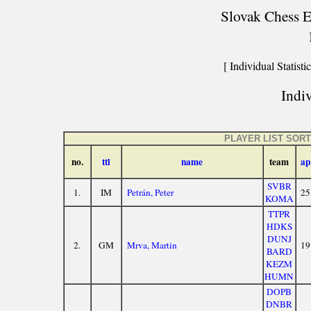
Slovak Chess Ex
[ Individual Statistic
Indiv
PLAYER LIST SOR
no.
ttl
name
team
ap
SVBR
1.
IM
Petrán, Peter
25
KOMA
TTPR
HDKS
DUNJ
2.
GM
Mrva, Martin
19
BARD
KEZM
HUMN
DOPB
DNBR