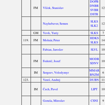
DOPB
DNBR
FM
Vlček, Stanislav
12
SVBR
DSTR
SLKS
Nayhebaver, Semen
12
SLK2
GM
Vovk, Yuriy
SLKS
7
HDKS
119.
FM
Molnár, Peter
14
SLKS
Fabian, Jaroslav
SLVL
10
MODR
FM
Federič, Jozef
10
SDNV
MMAR
IM
Sergeev, Volodymyr
6
BNZM
123.
Vereš, Andrej
DUBN
11
IM
Čech, Pavel
LIPT
10
Goruša, Miroslav
CSNI
9