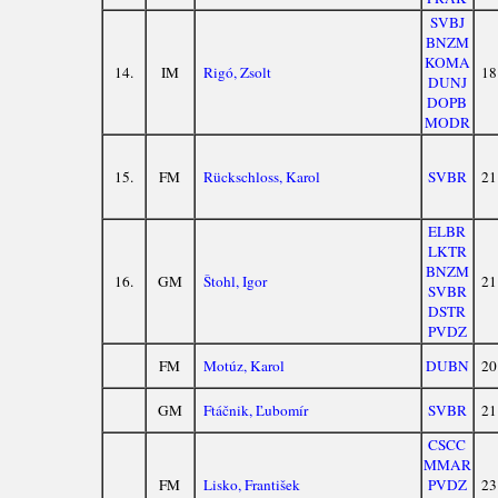
SVBJ
BNZM
KOMA
14.
IM
Rigó, Zsolt
18
DUNJ
DOPB
MODR
15.
FM
Rückschloss, Karol
SVBR
21
ELBR
LKTR
BNZM
16.
GM
Štohl, Igor
21
SVBR
DSTR
PVDZ
FM
Motúz, Karol
DUBN
20
GM
Ftáčnik, Ľubomír
SVBR
21
CSCC
MMAR
FM
Lisko, František
PVDZ
23