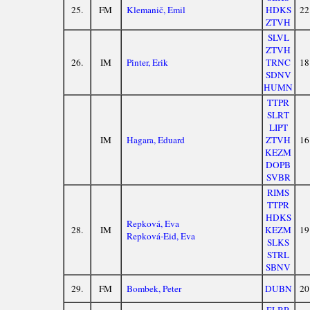
25.
FM
Klemanič, Emil
HDKS
22
ZTVH
SLVL
ZTVH
26.
IM
Pinter, Erik
TRNC
18
SDNV
HUMN
TTPR
SLRT
LIPT
IM
Hagara, Eduard
ZTVH
16
KEZM
DOPB
SVBR
RIMS
TTPR
HDKS
Repková, Eva
28.
IM
KEZM
19
Repková-Eid, Eva
SLKS
STRL
SBNV
29.
FM
Bombek, Peter
DUBN
20