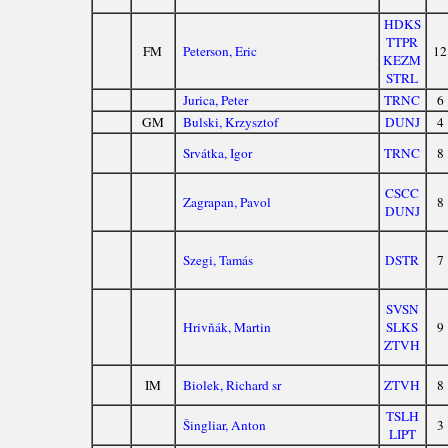
HDKS
TTPR
FM
Peterson, Eric
12
KEZM
STRL
Jurica, Peter
TRNC
6
GM
Bulski, Krzysztof
DUNJ
4
Srvátka, Igor
TRNC
8
CSCC
Zagrapan, Pavol
8
DUNJ
Szegi, Tamás
DSTR
7
SVSN
Hrivňák, Martin
SLKS
9
ZTVH
IM
Biolek, Richard sr
ZTVH
8
TSLH
Šingliar, Anton
3
LIPT