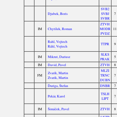
SVB2
Djubek, Boris
SVBJ
7
SVBR
ZTVH
IM
Chytílek, Roman
MODR
11
PVDZ
Rahl, Vojtech
TTPR
9
Ráhl, Vojtech
SLKS
IM
Mikrut, Dariusz
5
PRAK
IM
David, Pavel
ZTVH
8
MLZI
Zvarík, Martin
FM
TRNC
7
Zvarik, Martin
DUBN
Ďuriga, Štefan
DNBR
7
TSLH
Pekár, Karol
7
LIPT
IM
Šimáček, Pavel
ZTVH
8