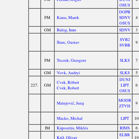
OSUS
DOPB
FM
Karas, Marek
SDNV
4
OSUS
GM
Balog, Imre
SDNV
3
SVB2
Šturc, Gustav
9
SVBR
FM
Toczek, Grzegorz
SLKS
7
GM
Vovk, Andryi
SLKS
5
DUNJ
Cvek, Róbert
227.
GM
LIPT
6
Cvek, Robert
OSUS
MODR
Matejovič, Juraj
9
ZTVH
Macko, Michal
LIPT
10
IM
Káposztás, Miklós
RIMS
6
ELBR
Kríž, Oliver
10