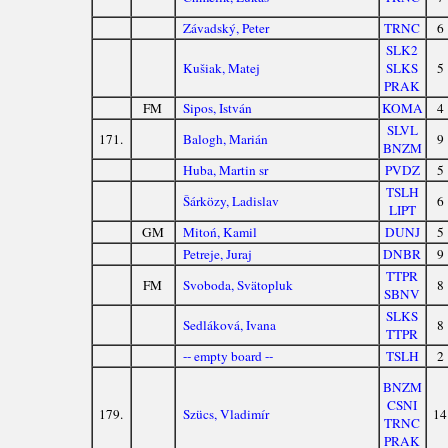
Závadský, Peter
TRNC
6
SLK2
Kušiak, Matej
SLKS
5
PRAK
FM
Sipos, István
KOMA
4
SLVL
171.
Balogh, Marián
9
BNZM
Huba, Martin sr
PVDZ
5
TSLH
Šárközy, Ladislav
6
LIPT
GM
Mitoń, Kamil
DUNJ
5
Petreje, Juraj
DNBR
9
TTPR
FM
Svoboda, Svätopluk
8
SBNV
SLKS
Sedláková, Ivana
8
TTPR
-- empty board --
TSLH
2
BNZM
CSNI
179.
Szücs, Vladimír
14
TRNC
PRAK