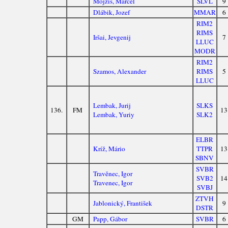
Mojžiš, Marcel
SLVL
9
Dlábik, Jozef
MMAR
6
RIM2
RIMS
Iršai, Jevgenij
7
LLUC
MODR
RIM2
Szamos, Alexander
RIMS
5
LLUC
Lembak, Jurij
SLKS
136.
FM
13
Lembak, Yuriy
SLK2
ELBR
Kríž, Mário
TTPR
13
SBNV
SVBR
Travěnec, Igor
SVB2
14
Travenec, Igor
SVBJ
ZTVH
Jablonický, František
9
DSTR
GM
Papp, Gábor
SVBR
6