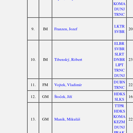
KOMA
DUNJ
TRNC
LKTR
9.
IM
Franzen, Jozef
20
SVBR
ELBR
SVBR
SLRT
10.
IM
Tibenský, Róbert
DNBR
23
LIPT
TRNC
DUNJ
DUBN
11.
FM
Vojtek, Vladimír
22
TRNC
HDKS
12.
GM
Štoček, Jiří
16
SLKS
TTPR
HDKS
KOMA
13.
GM
Maník, Mikuláš
22
KEZM
DUNJ
PRAK