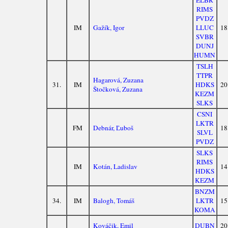
ELBR
RIMS
PVDZ
IM
Gažík, Igor
LLUC
18
SVBR
DUNJ
HUMN
TSLH
TTPR
Hagarová, Zuzana
31.
IM
HDKS
20
Štočková, Zuzana
KEZM
SLKS
CSNI
LKTR
FM
Debnár, Ľuboš
18
SLVL
PVDZ
SLKS
RIMS
IM
Kotán, Ladislav
14
HDKS
KEZM
BNZM
34.
IM
Balogh, Tomáš
LKTR
15
KOMA
Kováčik, Emil
DUBN
20