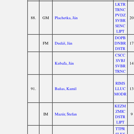
LKTR
TRNC
PVDZ
88.
GM
Plachetka, Ján
20
SVBR
SENC
LIPT
DOPB
FM
Dudáš, Ján
DNBR
17
DSTR
CSCC
SVBJ
Kubaľa, Ján
14
SVBR
TRNC
RIMS
91.
Baňas, Kamil
LLUC
13
MODR
KEZM
ZMIC
IM
Mazúr, Štefan
9
DSTR
LIPT
TTPR