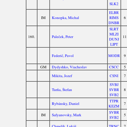
SLK2
ELBR
IM
Konopka, Michal
RIMS
6
DNBR
SLRT
MLZI
160.
Paleček, Peter
11
DUNJ
LIPT
Federič, Pavol
MODR
9
GM
Dydyshko, Viacheslav
CSCC
5
Mikita, Jozef
CSNI
7
SVBJ
Turňa, Štefan
SVBR
8
SVB2
TTPR
Rybánsky, Daniel
7
KEZM
SVBR
IM
Safyanovsky, Mark
5
SVB2
Chmelík, Lukáš
TRNC
7