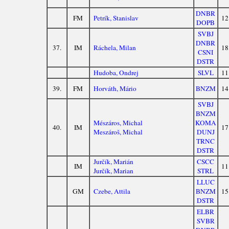
DNBR
FM
Petrík, Stanislav
12
DOPB
SVBJ
DNBR
37.
IM
Ráchela, Milan
18
CSNI
DSTR
Hudoba, Ondrej
SLVL
11
39.
FM
Horváth, Mário
BNZM
14
SVBJ
BNZM
Mészáros, Michal
KOMA
40.
IM
17
Meszároš, Michal
DUNJ
TRNC
DSTR
Jurčík, Marián
CSCC
IM
11
Jurčík, Marian
STRL
LLUC
GM
Czebe, Attila
BNZM
15
DSTR
ELBR
SVBR