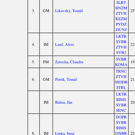
SLRT
BNZM
3.
GM
Likavský, Tomáš
25
ZTVH
KEZM
PVDZ
DUNJ
LKTR
SVBR
4.
IM
Lanč, Alois
22
ZTVH
SVB2
SVBR
5.
FM
Zetocha, Claudiu
19
KOMA
TRNC
ZTVH
6.
GM
Petrík, Tomáš
21
MODR
STRL
LKTR
RIMS
IM
Báňas, Ján
20
SVBR
SENC
DOPB
SVBR
RIMS
8.
IM
Lipka, Juraj
DNBR
23