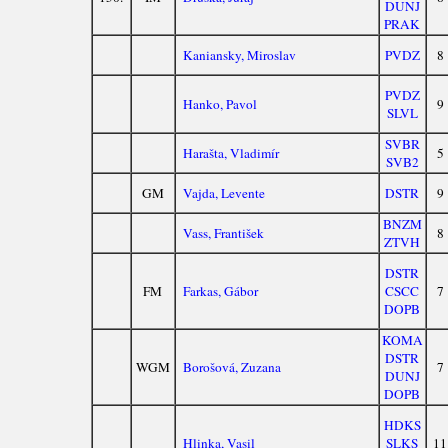
DUNJ
PRAK
Kaniansky, Miroslav
PVDZ
8
PVDZ
Hanko, Pavol
9
SLVL
SVBR
Harašta, Vladimír
5
SVB2
GM
Vajda, Levente
DSTR
9
BNZM
Vass, František
8
ZTVH
DSTR
FM
Farkas, Gábor
CSCC
7
DOPB
KOMA
DSTR
WGM
Borošová, Zuzana
7
DUNJ
DOPB
HDKS
Hlinka, Vasil
SLKS
11