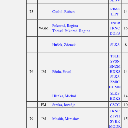
SDNV
RIMS
73.
Csoltó, Róbert
14
LIPT
DNBR
Pokorná, Regina
WGM
TRNC
16
Theissl-Pokorná, Regina
DOPB
Hušek, Zdenek
SLKS
8
TSLH
SVSN
BNZM
76.
IM
Pčola, Pavol
HDKS
14
SLKS
ZMIC
HUMN
SLKS
Hlinka, Michal
14
HDKS
FM
Straka, Jozef jr
CSCC
10
TRNC
ZTVH
79.
IM
Maslík, Miroslav
15
SVBR
MODR