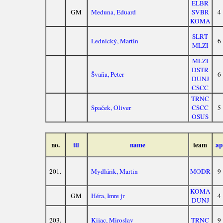
ELBR
GM
Meduna, Eduard
SVBR
4
KOMA
SLRT
Lednický, Martin
6
MLZI
MLZI
DSTR
Švaňa, Peter
6
DUNJ
CSCC
TRNC
Spaček, Oliver
CSCC
5
OSUS
no.
ttl
name
team
ap
201.
Mydlárik, Martin
MODR
9
KOMA
GM
Héra, Imre jr
4
DUNJ
203.
Kijac, Miroslav
TRNC
9