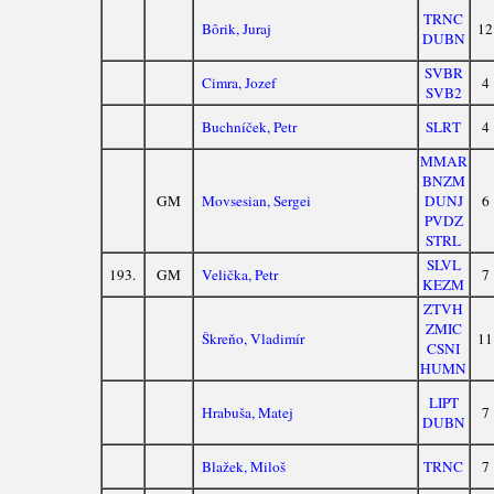
TRNC
Bôrik, Juraj
12
DUBN
SVBR
Cimra, Jozef
4
SVB2
Buchníček, Petr
SLRT
4
MMAR
BNZM
GM
Movsesian, Sergei
DUNJ
6
PVDZ
STRL
SLVL
193.
GM
Velička, Petr
7
KEZM
ZTVH
ZMIC
Škreňo, Vladimír
11
CSNI
HUMN
LIPT
Hrabuša, Matej
7
DUBN
Blažek, Miloš
TRNC
7