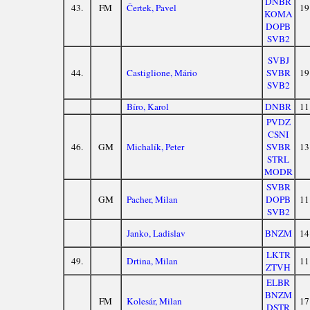
DNBR
43.
FM
Čertek, Pavel
19
KOMA
DOPB
SVB2
SVBJ
44.
Castiglione, Mário
SVBR
19
SVB2
Bíro, Karol
DNBR
11
PVDZ
CSNI
46.
GM
Michalík, Peter
SVBR
13
STRL
MODR
SVBR
GM
Pacher, Milan
DOPB
11
SVB2
Janko, Ladislav
BNZM
14
LKTR
49.
Drtina, Milan
11
ZTVH
ELBR
BNZM
FM
Kolesár, Milan
17
DSTR