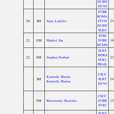
DUBN
DUNJ
SVBR
KOMA
20.
IM
Salai, Ladislav
ZTVH
23
DUBN
SLKS
SVBJ
21.
GM
Markoš, Ján
SVBR
18
HUMN
SLKS
HDKS
22.
FM
Zambor, Norbert
22
SLK2
PRAK
CSCC
Kantorík, Marián
IM
SLRT
19
Kantorík, Marian
DUNJ
CSCC
FM
Briestenský, Rastislav
SVBR
13
SVB2
SLKS