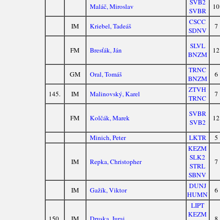
SVB2
Maláč, Miroslav
10
SVBR
CSCC
IM
Kriebel, Tadeáš
7
SDNV
SLVL
FM
Bresťák, Ján
12
BNZM
TRNC
GM
Oral, Tomáš
6
BNZM
ZTVH
145.
IM
Malinovský, Karel
7
TRNC
SVBR
FM
Kolčák, Marek
12
SVB2
Minich, Peter
LKTR
5
KEZM
SLK2
IM
Repka, Christopher
7
STRL
SBNV
DUNJ
IM
Gažík, Viktor
6
HUMN
LIPT
KEZM
150.
IM
Druska, Juraj
8