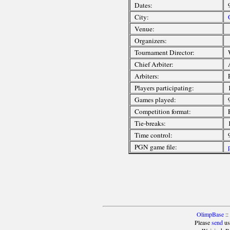
Dates:
City:
Venue:
Organizers:
Tournament Director:
Chief Arbiter:
Arbiters:
Players participating:
Games played:
Competition format:
Tie-breaks:
Time control:
PGN game file:
OlimpBase
::
Please
send
us