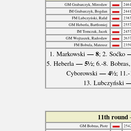
GM Grabarczyk, Mirosław
246
IM Grabarczyk, Bogdan
244
FM Lubczyński, Rafał
238
GM Heberla, Bartłomiej
255
IM Tomczak, Jacek
245
GM Wojtaszek, Radosław
263
FM Bobula, Mateusz
235
— 8
—
1. Markowski
; 2. Soćko
— 5½
5. Heberla
; 6.-8. Bobras
— 4½
Cyborowski
; 11.
—
13. Lubczyński
11th round
GM Bobras, Piotr
254