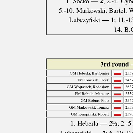
— 2
1. Soćko
; 2.-4. Cy
5.-10. Markowski, Bartel, 
— 1
Lubczyński
; 11.-
14. B.
3rd round
GM Heberla, Bartłomiej
255
IM Tomczak, Jacek
245
GM Wojtaszek, Radosław
263
FM Bobula, Mateusz
235
GM Bobras, Piotr
254
GM Markowski, Tomasz
255
GM Kempiński, Robert
259
— 2½
1. Heberla
; 2.-
— 2
Lubczyński
; 6.-10. B