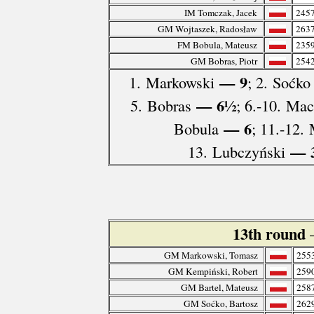
IM Tomczak, Jacek
245
GM Wojtaszek, Radosław
263
FM Bobula, Mateusz
235
GM Bobras, Piotr
254
— 9
1. Markowski
; 2. Soćko
— 6½
5. Bobras
; 6.-10. Ma
— 6
Bobula
; 11.-12.
— 
13. Lubczyński
13th round
GM Markowski, Tomasz
255
GM Kempiński, Robert
259
GM Bartel, Mateusz
258
GM Soćko, Bartosz
262