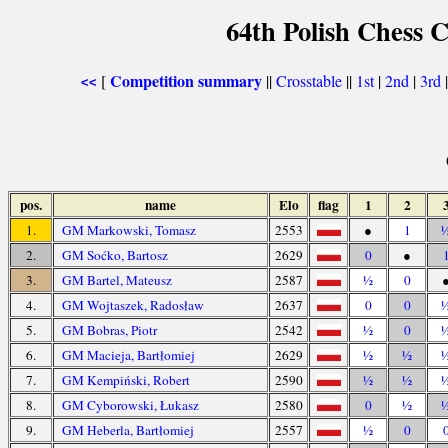
64th Polish Chess 
Competition summary
[
||
Crosstable
||
1st
|
2nd
|
3rd
<<
pos.
name
Elo
flag
1
2
1.
GM Markowski, Tomasz
2553
●
1
2.
GM Soćko, Bartosz
2629
0
●
3.
GM Bartel, Mateusz
2587
½
0
4.
GM Wojtaszek, Radosław
2637
0
0
5.
GM Bobras, Piotr
2542
½
0
6.
GM Macieja, Bartłomiej
2629
½
½
7.
GM Kempiński, Robert
2590
½
½
8.
GM Cyborowski, Łukasz
2580
0
½
9.
GM Heberla, Bartłomiej
2557
½
0