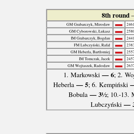
8th round
GM Grabarczyk, Mirosław
246
GM Cyborowski, Łukasz
258
IM Grabarczyk, Bogdan
244
FM Lubczyński, Rafał
238
GM Heberla, Bartłomiej
255
IM Tomczak, Jacek
245
GM Wojtaszek, Radosław
263
— 6
1. Markowski
; 2. Wo
— 5
—
Heberla
; 6. Kempiński
— 3½
Bobula
; 10.-13.
— 
Lubczyński