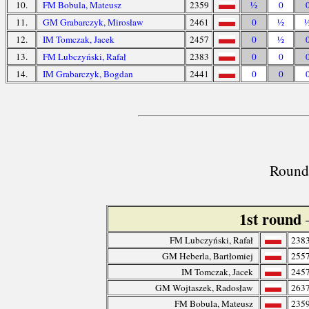
10.
FM Bobula, Mateusz
2359
½
0
11.
GM Grabarczyk, Mirosław
2461
0
½
12.
IM Tomczak, Jacek
2457
0
½
13.
FM Lubczyński, Rafał
2383
0
0
14.
IM Grabarczyk, Bogdan
2441
0
0
Round 
1st round
FM Lubczyński, Rafał
238
GM Heberla, Bartłomiej
255
IM Tomczak, Jacek
245
GM Wojtaszek, Radosław
263
FM Bobula, Mateusz
235