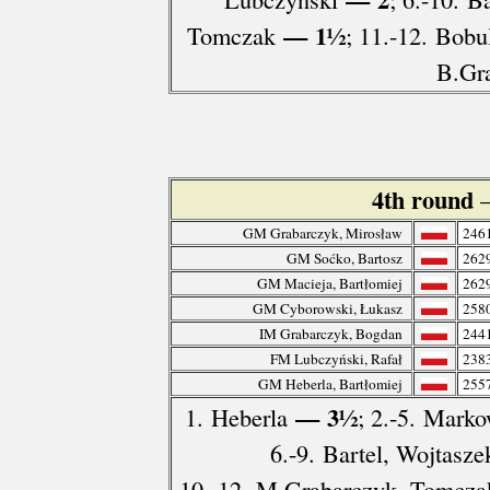
— 1½
Tomczak
; 11.-12. Bob
B.Gr
4th round
GM Grabarczyk, Mirosław
246
GM Soćko, Bartosz
262
GM Macieja, Bartłomiej
262
GM Cyborowski, Łukasz
258
IM Grabarczyk, Bogdan
244
FM Lubczyński, Rafał
238
GM Heberla, Bartłomiej
255
— 3½
1. Heberla
; 2.-5. Mark
6.-9. Bartel, Wojtasz
10.-12. M.Grabarczyk, Tomcza