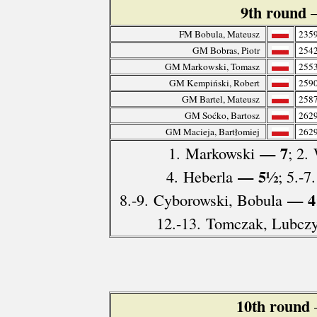
9th round
FM Bobula, Mateusz
235
GM Bobras, Piotr
254
GM Markowski, Tomasz
255
GM Kempiński, Robert
259
GM Bartel, Mateusz
258
GM Soćko, Bartosz
262
GM Macieja, Bartłomiej
262
— 7
1. Markowski
; 2.
— 5½
4. Heberla
; 5.-7
— 4
8.-9. Cyborowski, Bobula
12.-13. Tomczak, Lubcz
10th round