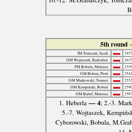
B
5th round
IM Tomczak, Jacek
245
GM Wojtaszek, Radosław
263
FM Bobula, Mateusz
235
GM Bobras, Piotr
254
GM Markowski, Tomasz
255
GM Kempiński, Robert
259
GM Bartel, Mateusz
258
— 4
1. Heberla
; 2.-3. Mar
5.-7. Wojtaszek, Kempińs
Cyborowski, Bobula, M.Gra
14. 