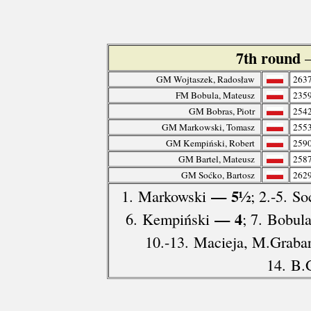
7th round
GM Wojtaszek, Radosław
263
FM Bobula, Mateusz
235
GM Bobras, Piotr
254
GM Markowski, Tomasz
255
GM Kempiński, Robert
259
GM Bartel, Mateusz
258
GM Soćko, Bartosz
262
— 5½
1. Markowski
; 2.-5. S
— 4
6. Kempiński
; 7. Bobul
10.-13. Macieja, M.Graba
14. B.