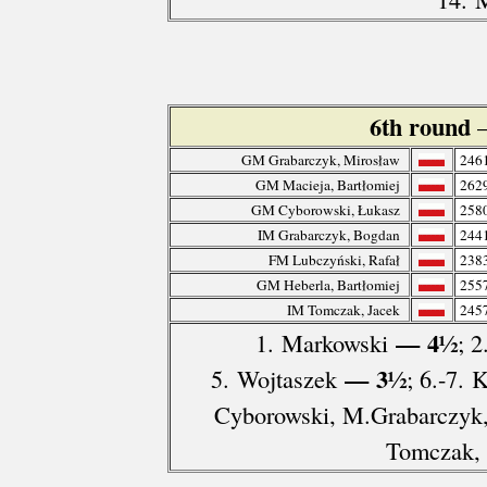
6th round
GM Grabarczyk, Mirosław
246
GM Macieja, Bartłomiej
262
GM Cyborowski, Łukasz
258
IM Grabarczyk, Bogdan
244
FM Lubczyński, Rafał
238
GM Heberla, Bartłomiej
255
IM Tomczak, Jacek
245
— 4½
1. Markowski
; 
— 3½
5. Wojtaszek
; 6.-7.
Cyborowski, M.Grabarczyk
Tomczak, 