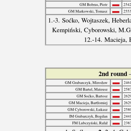
GM Bobras, Piotr
254
GM Markowski, Tomasz
255
1.-3. Soćko, Wojtaszek, Heberl
Kempiński, Cyborowski, M.G
12.-14. Macieja,
2nd round
GM Grabarczyk, Mirosław
246
GM Bartel, Mateusz
258
GM Soćko, Bartosz
262
GM Macieja, Bartłomiej
262
GM Cyborowski, Łukasz
258
IM Grabarczyk, Bogdan
244
FM Lubczyński, Rafał
238