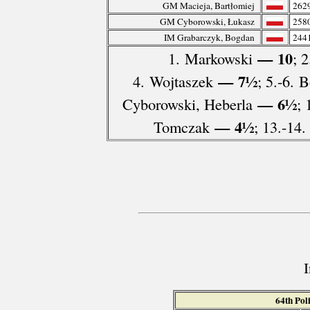
GM Macieja, Bartłomiej
262
GM Cyborowski, Łukasz
258
IM Grabarczyk, Bogdan
244
— 10
1. Markowski
; 
— 7½
4. Wojtaszek
; 5.-6. 
— 6½
Cyborowski, Heberla
; 
— 4½
Tomczak
; 13.-14
64th Pol