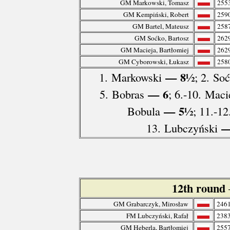
GM Markowski, Tomasz
255
GM Kempiński, Robert
259
GM Bartel, Mateusz
258
GM Soćko, Bartosz
262
GM Macieja, Bartłomiej
262
GM Cyborowski, Łukasz
258
— 8½
1. Markowski
; 2. So
— 6
5. Bobras
; 6.-10. Mac
— 5½
Bobula
; 11.-1
—
13. Lubczyński
12th round
GM Grabarczyk, Mirosław
246
FM Lubczyński, Rafał
238
GM Heberla, Bartłomiej
255