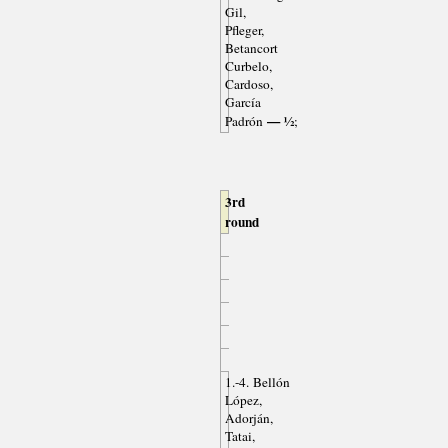
Gil,
Pfleger,
Betancort
Curbelo,
Cardoso,
García
— ½
Padrón
;
3rd
round
1.-4. Bellón
López,
Adorján,
Tatai,