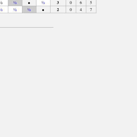
3
½
½
●
½
0
6
5
2
½
½
½
●
0
4
7