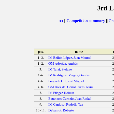
3rd L
Competition summary
[
||
Cro
<<
pos.
name
1.-2.
IM Bellón López, Juan Manuel
2
1.-2.
GM Adorján, András
2
3.
IM Tatai, Stefano
2
4.-6.
IM Rodríguez Vargas, Orestes
2
4.-6.
Fraguela Gil, José Miguel
2
4.-6.
GM Díez del Corral Rivas, Jesús
2
7.
IM Pfleger, Helmut
2
8.
Betancort Curbelo, Juan Rafael
2
9.
IM Cardoso, Rodolfo Tan
2
10.-11.
Debarnot, Roberto
2