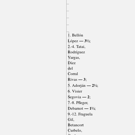
1. Bellón
— 3½
López
;
2.-4. Tatai,
Rodríguez
Vargas,
Díez
del
Corral
— 3
Rivas
;
— 2½
5. Adorján
;
6. Visier
— 2
Segovia
;
7.-8. Pfleger,
— 1½
Debarnot
;
9.-12. Fraguela
Gil,
Betancort
Curbelo,