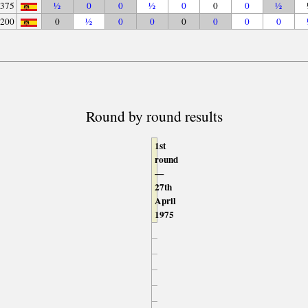
375
½
0
0
½
0
0
0
½
200
0
½
0
0
0
0
0
0
Round by round results
1st
round
—
27th
April
1975