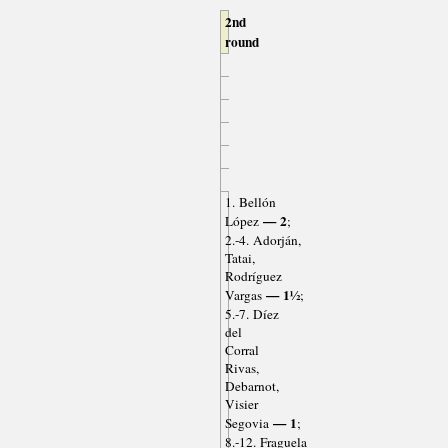
2nd
round
1. Bellón
— 2
López
;
2.-4. Adorján,
Tatai,
Rodríguez
— 1½
Vargas
;
5.-7. Díez
del
Corral
Rivas,
Debarnot,
Visier
— 1
Segovia
;
8.-12. Fraguela