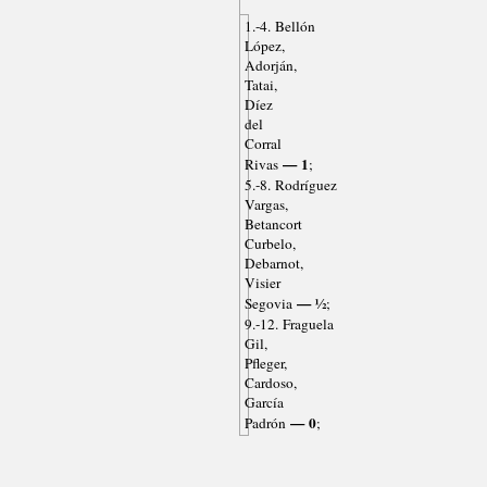
1.-4. Bellón
López,
Adorján,
Tatai,
Díez
del
Corral
— 1
Rivas
;
5.-8. Rodríguez
Vargas,
Betancort
Curbelo,
Debarnot,
Visier
— ½
Segovia
;
9.-12. Fraguela
Gil,
Pfleger,
Cardoso,
García
— 0
Padrón
;