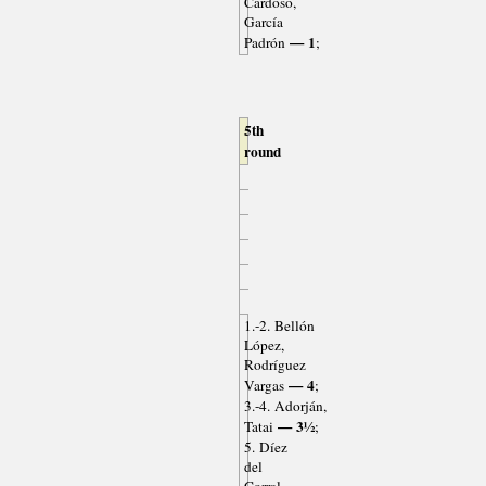
Cardoso,
García
— 1
Padrón
;
5th
round
1.-2. Bellón
López,
Rodríguez
— 4
Vargas
;
3.-4. Adorján,
— 3½
Tatai
;
5. Díez
del