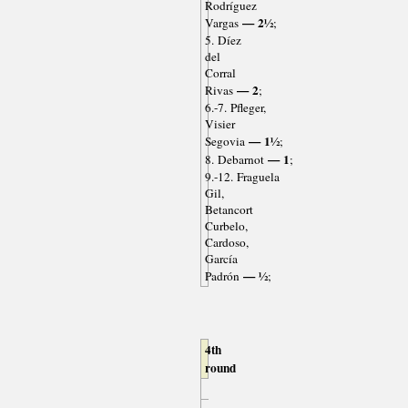
Rodríguez
— 2½
Vargas
;
5. Díez
del
Corral
— 2
Rivas
;
6.-7. Pfleger,
Visier
— 1½
Segovia
;
— 1
8. Debarnot
;
9.-12. Fraguela
Gil,
Betancort
Curbelo,
Cardoso,
García
— ½
Padrón
;
4th
round