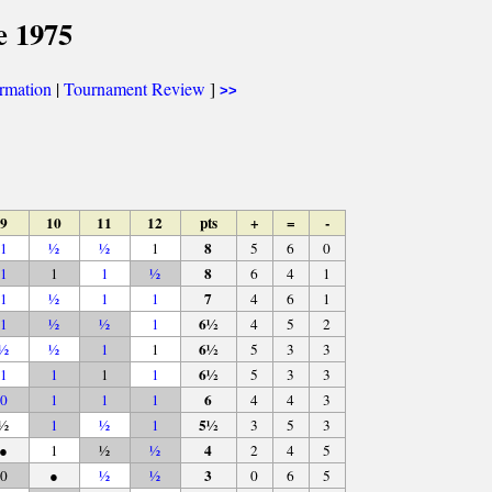
e 1975
ormation
|
Tournament Review
]
>>
9
10
11
12
pts
+
=
-
8
1
½
½
1
5
6
0
8
1
1
1
½
6
4
1
7
1
½
1
1
4
6
1
6½
1
½
½
1
4
5
2
6½
½
½
1
1
5
3
3
6½
1
1
1
1
5
3
3
6
0
1
1
1
4
4
3
5½
½
1
½
1
3
5
3
4
●
1
½
½
2
4
5
3
0
●
½
½
0
6
5