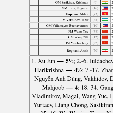
GM Sasikiran, Krishnan
(6)
GM Torre, Eugenio
(16)
Turpanov, Milan
(73)
IM Vakhidov, Tahir
(35)
GM Villamayor, Buenaventura
(10)
FM Wang Yue
(38)
GM Wang Zili
(12)
IM Yu Shaoteng
(22)
Roghani, Arash
(70)
— 5½
1. Xu Jun
; 2.-6. Iuldach
— 4½
Harikrishna
; 7.-17. Zha
Nguyễn Anh Dũng, Vakhidov, Dz
— 4
Mahjoob
; 18.-34. Gan
Vladimirov, Magai, Wang Yue, L
Yurtaev, Liang Chong, Sasikira