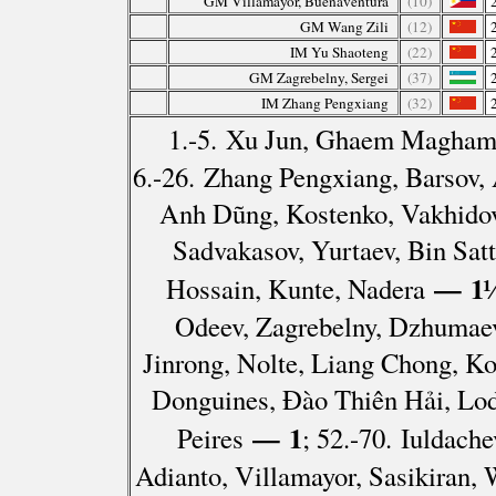
GM Villamayor, Buenaventura
(10)
GM Wang Zili
(12)
IM Yu Shaoteng
(22)
GM Zagrebelny, Sergei
(37)
IM Zhang Pengxiang
(32)
1.-5. Xu Jun, Ghaem Maghami
6.-26. Zhang Pengxiang, Barsov,
Anh Dũng, Kostenko, Vakhidov
Sadvakasov, Yurtaev, Bin Sat
— 1
Hossain, Kunte, Nadera
Odeev, Zagrebelny, Dzhumaev
Jinrong, Nolte, Liang Chong, Ko
Donguines, Đào Thiên Hải, Lod
— 1
Peires
; 52.-70. Iuldach
Adianto, Villamayor, Sasikiran,