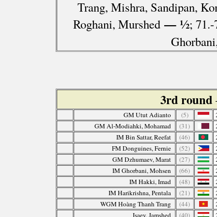
Trang, Mishra, Sandipan, Ko
— ½
Roghani, Murshed
; 71.
Ghorbani
3rd round
GM Utut Adianto
(5)
GM Al-Modiahki, Mohamad
(31)
IM Bin Sattar, Reefat
(46)
FM Donguines, Fernie
(52)
GM Dzhumaev, Marat
(27)
IM Ghorbani, Mohsen
(66)
IM Hakki, Imad
(48)
IM Harikrishna, Pentala
(21)
WGM Hoàng Thanh Trang
(44)
Isaev, Jamshed
(40)