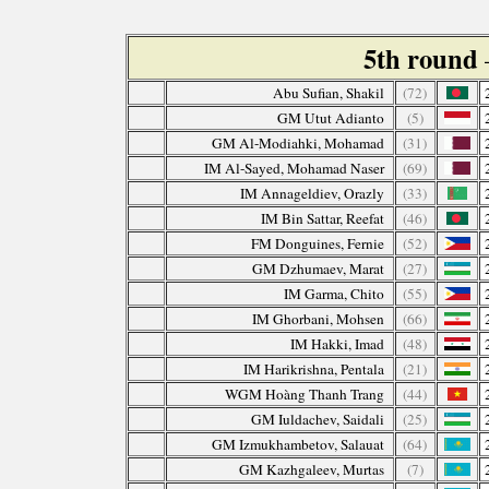
5th round
Abu Sufian, Shakil
(72)
GM Utut Adianto
(5)
GM Al-Modiahki, Mohamad
(31)
IM Al-Sayed, Mohamad Naser
(69)
IM Annageldiev, Orazly
(33)
IM Bin Sattar, Reefat
(46)
FM Donguines, Fernie
(52)
GM Dzhumaev, Marat
(27)
IM Garma, Chito
(55)
IM Ghorbani, Mohsen
(66)
IM Hakki, Imad
(48)
IM Harikrishna, Pentala
(21)
WGM Hoàng Thanh Trang
(44)
GM Iuldachev, Saidali
(25)
GM Izmukhambetov, Salauat
(64)
GM Kazhgaleev, Murtas
(7)