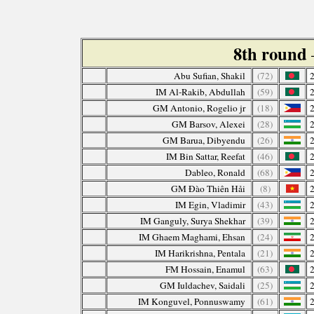
8th round
Abu Sufian, Shakil
(72)
IM Al-Rakib, Abdullah
(59)
GM Antonio, Rogelio jr
(18)
GM Barsov, Alexei
(28)
GM Barua, Dibyendu
(26)
IM Bin Sattar, Reefat
(46)
Dableo, Ronald
(68)
GM Đào Thiên Hải
(8)
IM Egin, Vladimir
(43)
IM Ganguly, Surya Shekhar
(39)
IM Ghaem Maghami, Ehsan
(24)
IM Harikrishna, Pentala
(21)
FM Hossain, Enamul
(63)
GM Iuldachev, Saidali
(25)
IM Konguvel, Ponnuswamy
(61)