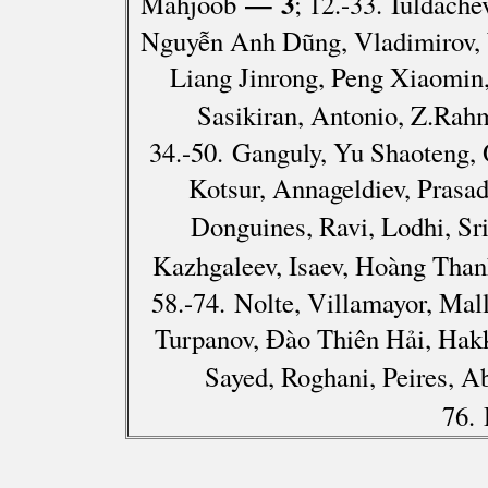
— 3
Mahjoob
; 12.-33. Iuldache
Nguyễn Anh Dũng, Vladimirov, 
Liang Jinrong, Peng Xiaomin,
Sasikiran, Antonio, Z.Rah
34.-50. Ganguly, Yu Shaoteng,
Kotsur, Annageldiev, Prasa
Donguines, Ravi, Lodhi, S
Kazhgaleev, Isaev, Hoàng Than
58.-74. Nolte, Villamayor, Mal
Turpanov, Đào Thiên Hải, Hakk
Sayed, Roghani, Peires, A
76.