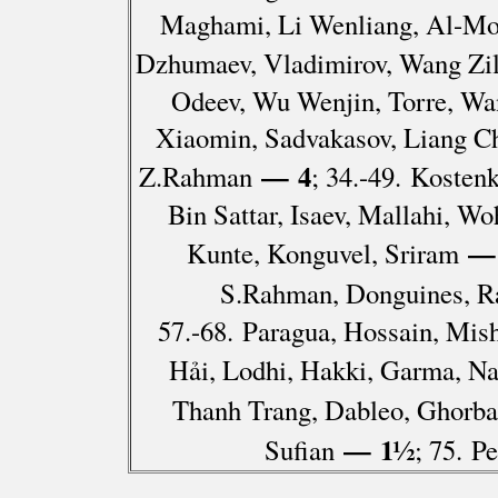
Maghami, Li Wenliang, Al-Modi
Dzhumaev, Vladimirov, Wang Zili
Odeev, Wu Wenjin, Torre, Wan
Xiaomin, Sadvakasov, Liang Ch
— 4
Z.Rahman
; 34.-49. Kosten
Bin Sattar, Isaev, Mallahi, Wo
—
Kunte, Konguvel, Sriram
S.Rahman, Donguines, R
57.-68. Paragua, Hossain, Mis
Hải, Lodhi, Hakki, Garma, Na
Thanh Trang, Dableo, Ghorba
— 1½
Sufian
; 75. Pe