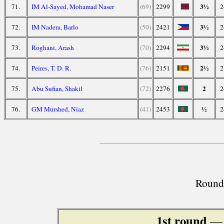
3½
71.
IM Al-Sayed, Mohamad Naser
(69)
2299
2
3½
72.
IM Nadera, Barlo
(50)
2421
2
3½
73.
Roghani, Arash
(70)
2294
2
2½
74.
Peires, T. D. R.
(76)
2151
2
2
75.
Abu Sufian, Shakil
(72)
2276
2
½
76.
GM Murshed, Niaz
(41)
2453
2
Round 
1st round
— 