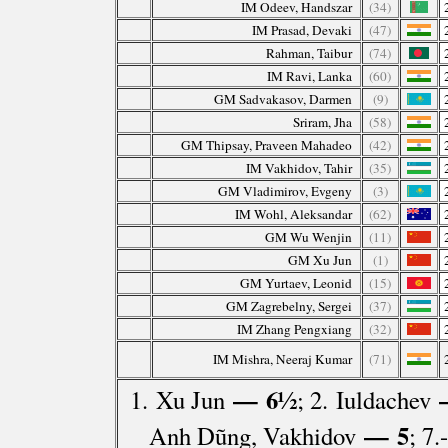
IM Odeev, Handszar
(34)
IM Prasad, Devaki
(47)
Rahman, Taibur
(74)
IM Ravi, Lanka
(60)
GM Sadvakasov, Darmen
(9)
Sriram, Jha
(58)
GM Thipsay, Praveen Mahadeo
(42)
IM Vakhidov, Tahir
(35)
GM Vladimirov, Evgeny
(3)
IM Wohl, Aleksandar
(62)
GM Wu Wenjin
(11)
GM Xu Jun
(1)
GM Yurtaev, Leonid
(15)
GM Zagrebelny, Sergei
(37)
IM Zhang Pengxiang
(32)
IM Mishra, Neeraj Kumar
(71)
— 6½
1. Xu Jun
; 2. Iuldachev
— 5
Anh Dũng, Vakhidov
; 7