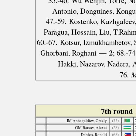
35.-46. Wu Wenjin, Torre, Nol
Antonio, Donguines, Konguv
47.-59. Kostenko, Kazhgaleev,
Paragua, Hossain, Liu, T.Rah
60.-67. Kotsur, Izmukhambetov, 
— 2
Ghorbani, Roghani
; 68.-7
Hakki, Nazarov, Nadera, 
76.
M
7th round
IM Annageldiev, Orazly
(33)
GM Barsov, Alexei
(28)
Dableo, Ronald
(68)