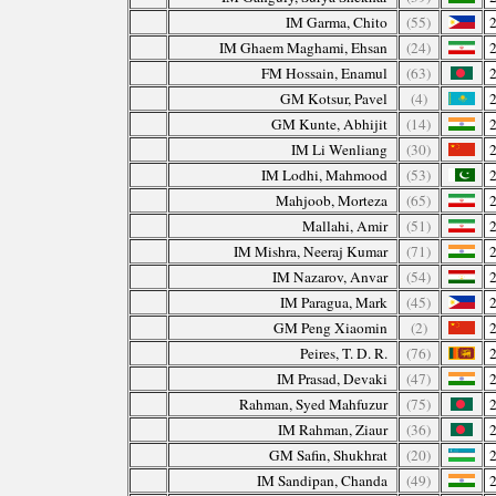
IM Garma, Chito
(55)
IM Ghaem Maghami, Ehsan
(24)
FM Hossain, Enamul
(63)
GM Kotsur, Pavel
(4)
GM Kunte, Abhijit
(14)
IM Li Wenliang
(30)
IM Lodhi, Mahmood
(53)
Mahjoob, Morteza
(65)
Mallahi, Amir
(51)
IM Mishra, Neeraj Kumar
(71)
IM Nazarov, Anvar
(54)
IM Paragua, Mark
(45)
GM Peng Xiaomin
(2)
Peires, T. D. R.
(76)
IM Prasad, Devaki
(47)
Rahman, Syed Mahfuzur
(75)
IM Rahman, Ziaur
(36)
GM Safin, Shukhrat
(20)
IM Sandipan, Chanda
(49)