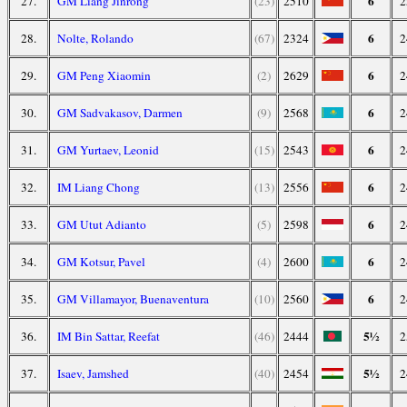
6
27.
GM Liang Jinrong
(23)
2510
2
6
28.
Nolte, Rolando
(67)
2324
2
6
29.
GM Peng Xiaomin
(2)
2629
2
6
30.
GM Sadvakasov, Darmen
(9)
2568
2
6
31.
GM Yurtaev, Leonid
(15)
2543
2
6
32.
IM Liang Chong
(13)
2556
2
6
33.
GM Utut Adianto
(5)
2598
2
6
34.
GM Kotsur, Pavel
(4)
2600
2
6
35.
GM Villamayor, Buenaventura
(10)
2560
2
5½
36.
IM Bin Sattar, Reefat
(46)
2444
2
5½
37.
Isaev, Jamshed
(40)
2454
2