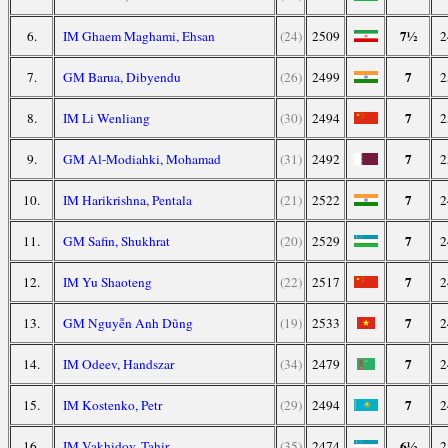
7½
6.
IM Ghaem Maghami, Ehsan
(24)
2509
2
7
7.
GM Barua, Dibyendu
(26)
2499
2
7
8.
IM Li Wenliang
(30)
2494
2
7
9.
GM Al-Modiahki, Mohamad
(31)
2492
2
7
10.
IM Harikrishna, Pentala
(21)
2522
2
7
11.
GM Safin, Shukhrat
(20)
2529
2
7
12.
IM Yu Shaoteng
(22)
2517
2
7
13.
GM Nguyễn Anh Dũng
(19)
2533
2
7
14.
IM Odeev, Handszar
(34)
2479
2
7
15.
IM Kostenko, Petr
(29)
2494
2
6½
16.
IM Vakhidov, Tahir
(35)
2474
2