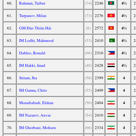
4½
60.
Rahman, Taibur
(74)
2246
2
4½
61.
Turpanov, Milan
(73)
2276
2
4½
62.
GM Đào Thiên Hải
(8)
2572
2
4½
63.
IM Lodhi, Mahmood
(53)
2410
2
4½
64.
Dableo, Ronald
(68)
2310
2
4½
65.
IM Hakki, Imad
(48)
2428
2
4
66.
Sriram, Jha
(58)
2399
2
4
67.
IM Garma, Chito
(55)
2409
2
4
68.
Moradiabadi, Elshan
(56)
2404
2
4
69.
IM Nazarov, Anvar
(54)
2410
2
4
70.
IM Ghorbani, Mohsen
(66)
2334
2