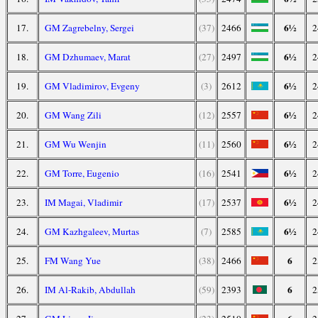
6½
17.
GM Zagrebelny, Sergei
(37)
2466
2
6½
18.
GM Dzhumaev, Marat
(27)
2497
2
6½
19.
GM Vladimirov, Evgeny
(3)
2612
2
6½
20.
GM Wang Zili
(12)
2557
2
6½
21.
GM Wu Wenjin
(11)
2560
2
6½
22.
GM Torre, Eugenio
(16)
2541
2
6½
23.
IM Magai, Vladimir
(17)
2537
2
6½
24.
GM Kazhgaleev, Murtas
(7)
2585
2
6
25.
FM Wang Yue
(38)
2466
2
6
26.
IM Al-Rakib, Abdullah
(59)
2393
2