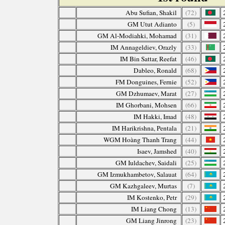
Abu Sufian, Shakil
(72)
GM Utut Adianto
(5)
GM Al-Modiahki, Mohamad
(31)
IM Annageldiev, Orazly
(33)
IM Bin Sattar, Reefat
(46)
Dableo, Ronald
(68)
FM Donguines, Fernie
(52)
GM Dzhumaev, Marat
(27)
IM Ghorbani, Mohsen
(66)
IM Hakki, Imad
(48)
IM Harikrishna, Pentala
(21)
WGM Hoàng Thanh Trang
(44)
Isaev, Jamshed
(40)
GM Iuldachev, Saidali
(25)
GM Izmukhambetov, Salauat
(64)
GM Kazhgaleev, Murtas
(7)
IM Kostenko, Petr
(29)
IM Liang Chong
(13)
GM Liang Jinrong
(23)