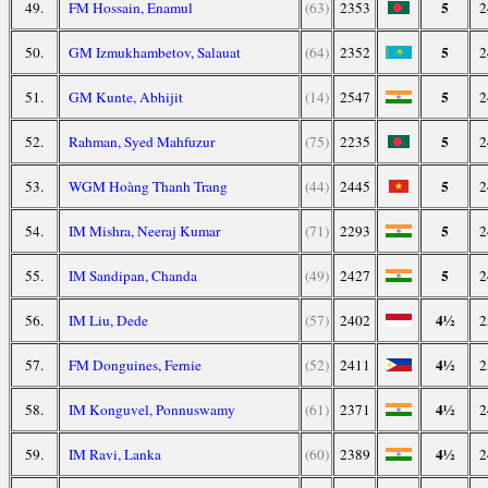
5
49.
FM Hossain, Enamul
(63)
2353
2
5
50.
GM Izmukhambetov, Salauat
(64)
2352
2
5
51.
GM Kunte, Abhijit
(14)
2547
2
5
52.
Rahman, Syed Mahfuzur
(75)
2235
2
5
53.
WGM Hoàng Thanh Trang
(44)
2445
2
5
54.
IM Mishra, Neeraj Kumar
(71)
2293
2
5
55.
IM Sandipan, Chanda
(49)
2427
2
4½
56.
IM Liu, Dede
(57)
2402
2
4½
57.
FM Donguines, Fernie
(52)
2411
2
4½
58.
IM Konguvel, Ponnuswamy
(61)
2371
2
4½
59.
IM Ravi, Lanka
(60)
2389
2