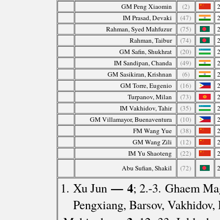
GM Peng Xiaomin
(2)
IM Prasad, Devaki
(47)
Rahman, Syed Mahfuzur
(75)
Rahman, Taibur
(74)
GM Safin, Shukhrat
(20)
IM Sandipan, Chanda
(49)
GM Sasikiran, Krishnan
(6)
GM Torre, Eugenio
(16)
Turpanov, Milan
(73)
IM Vakhidov, Tahir
(35)
GM Villamayor, Buenaventura
(10)
FM Wang Yue
(38)
GM Wang Zili
(12)
IM Yu Shaoteng
(22)
Abu Sufian, Shakil
(72)
— 4
1. Xu Jun
; 2.-3. Ghaem Ma
Pengxiang, Barsov, Vakhidov,