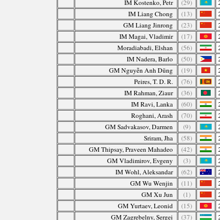
IM Kostenko, Petr
(29)
IM Liang Chong
(13)
GM Liang Jinrong
(23)
IM Magai, Vladimir
(17)
Moradiabadi, Elshan
(56)
IM Nadera, Barlo
(50)
GM Nguyễn Anh Dũng
(19)
Peires, T. D. R.
(76)
IM Rahman, Ziaur
(36)
IM Ravi, Lanka
(60)
Roghani, Arash
(70)
GM Sadvakasov, Darmen
(9)
Sriram, Jha
(58)
GM Thipsay, Praveen Mahadeo
(42)
GM Vladimirov, Evgeny
(3)
IM Wohl, Aleksandar
(62)
GM Wu Wenjin
(11)
GM Xu Jun
(1)
GM Yurtaev, Leonid
(15)
GM Zagrebelny, Sergei
(37)