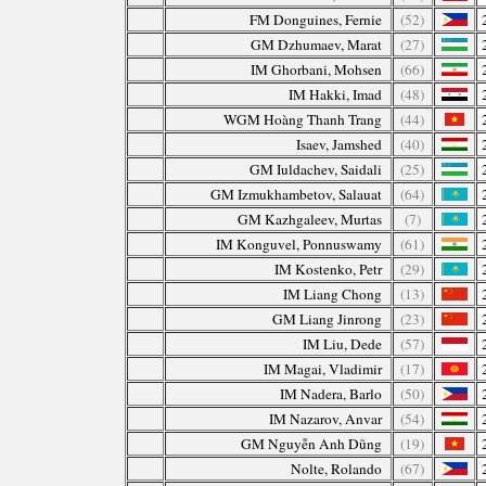
FM Donguines, Fernie
(52)
GM Dzhumaev, Marat
(27)
IM Ghorbani, Mohsen
(66)
IM Hakki, Imad
(48)
WGM Hoàng Thanh Trang
(44)
Isaev, Jamshed
(40)
GM Iuldachev, Saidali
(25)
GM Izmukhambetov, Salauat
(64)
GM Kazhgaleev, Murtas
(7)
IM Konguvel, Ponnuswamy
(61)
IM Kostenko, Petr
(29)
IM Liang Chong
(13)
GM Liang Jinrong
(23)
IM Liu, Dede
(57)
IM Magai, Vladimir
(17)
IM Nadera, Barlo
(50)
IM Nazarov, Anvar
(54)
GM Nguyễn Anh Dũng
(19)
Nolte, Rolando
(67)