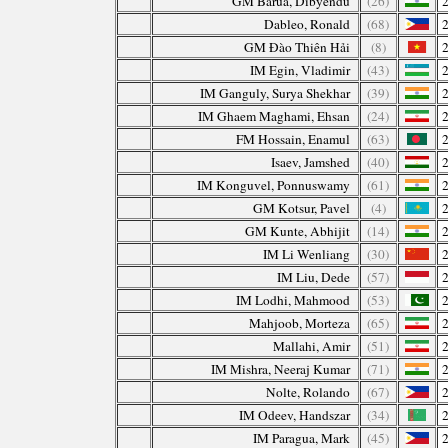
GM Barua, Dibyendu
(26)
Dableo, Ronald
(68)
GM Đào Thiên Hải
(8)
IM Egin, Vladimir
(43)
IM Ganguly, Surya Shekhar
(39)
IM Ghaem Maghami, Ehsan
(24)
FM Hossain, Enamul
(63)
Isaev, Jamshed
(40)
IM Konguvel, Ponnuswamy
(61)
GM Kotsur, Pavel
(4)
GM Kunte, Abhijit
(14)
IM Li Wenliang
(30)
IM Liu, Dede
(57)
IM Lodhi, Mahmood
(53)
Mahjoob, Morteza
(65)
Mallahi, Amir
(51)
IM Mishra, Neeraj Kumar
(71)
Nolte, Rolando
(67)
IM Odeev, Handszar
(34)
IM Paragua, Mark
(45)