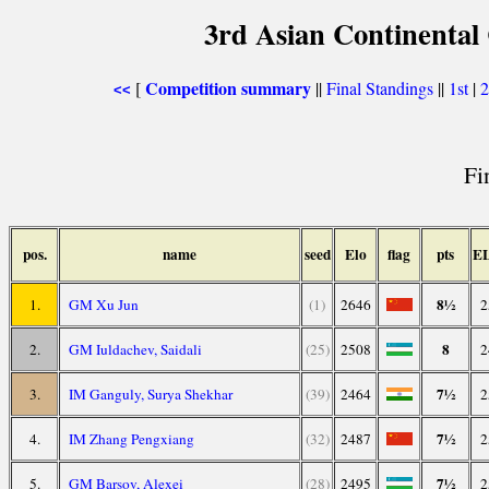
3rd Asian Continental
Competition summary
[
||
Final Standings
||
1st
|
<<
Fi
pos.
name
seed
Elo
flag
pts
E
8½
1.
GM Xu Jun
(1)
2646
2
8
2.
GM Iuldachev, Saidali
(25)
2508
2
7½
3.
IM Ganguly, Surya Shekhar
(39)
2464
2
7½
4.
IM Zhang Pengxiang
(32)
2487
2
7½
5.
GM Barsov, Alexei
(28)
2495
2