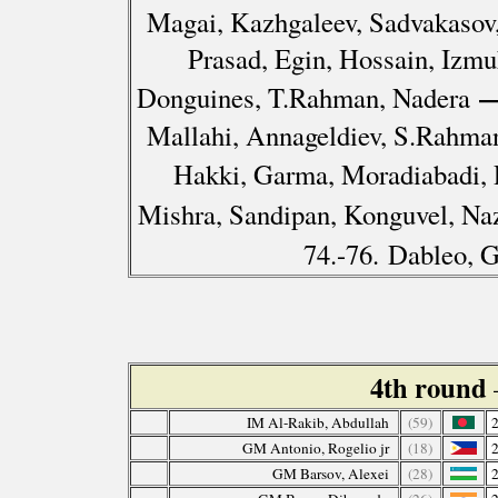
Magai, Kazhgaleev, Sadvakasov, 
Prasad, Egin, Hossain, Izm
—
Donguines, T.Rahman, Nadera
Mallahi, Annageldiev, S.Rahman
Hakki, Garma, Moradiabadi, 
Mishra, Sandipan, Konguvel, Na
74.-76. Dableo, 
4th round
IM Al-Rakib, Abdullah
(59)
GM Antonio, Rogelio jr
(18)
GM Barsov, Alexei
(28)