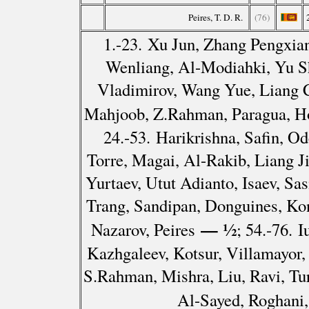
Peires, T. D. R.
(76)
1.-23. Xu Jun, Zhang Pengxia
Wenliang, Al-Modiahki, Yu S
Vladimirov, Wang Yue, Liang C
Mahjoob, Z.Rahman, Paragua, Ho
24.-53. Harikrishna, Safin, O
Torre, Magai, Al-Rakib, Liang J
Yurtaev, Utut Adianto, Isaev, Sa
Trang, Sandipan, Donguines, Ko
— ½
Nazarov, Peires
; 54.-76. 
Kazhgaleev, Kotsur, Villamayor
S.Rahman, Mishra, Liu, Ravi, Tu
Al-Sayed, Roghani