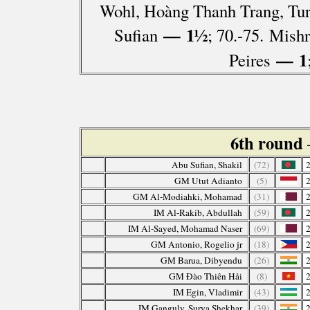
Wohl, Hoàng Thanh Trang, Tur
— 1½
Sufian
; 70.-75. Mish
— 1
Peires
6th round
Abu Sufian, Shakil
(72)
GM Utut Adianto
(5)
GM Al-Modiahki, Mohamad
(31)
IM Al-Rakib, Abdullah
(59)
IM Al-Sayed, Mohamad Naser
(69)
GM Antonio, Rogelio jr
(18)
GM Barua, Dibyendu
(26)
GM Đào Thiên Hải
(8)
IM Egin, Vladimir
(43)
IM Ganguly, Surya Shekhar
(39)