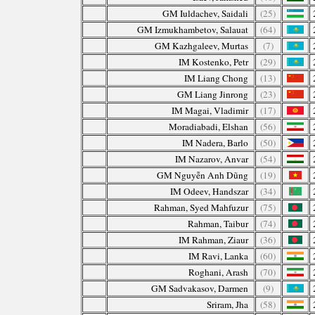
GM Iuldachev, Saidali
(25)
GM Izmukhambetov, Salauat
(64)
GM Kazhgaleev, Murtas
(7)
IM Kostenko, Petr
(29)
IM Liang Chong
(13)
GM Liang Jinrong
(23)
IM Magai, Vladimir
(17)
Moradiabadi, Elshan
(56)
IM Nadera, Barlo
(50)
IM Nazarov, Anvar
(54)
GM Nguyễn Anh Dũng
(19)
IM Odeev, Handszar
(34)
Rahman, Syed Mahfuzur
(75)
Rahman, Taibur
(74)
IM Rahman, Ziaur
(36)
IM Ravi, Lanka
(60)
Roghani, Arash
(70)
GM Sadvakasov, Darmen
(9)
Sriram, Jha
(58)