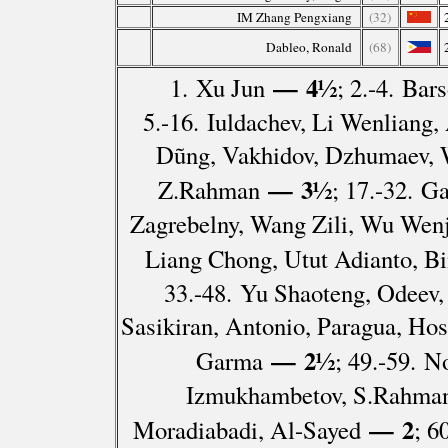
IM Zhang Pengxiang
(32)
Dableo, Ronald
(68)
— 4½
1. Xu Jun
; 2.-4. Ba
5.-16. Iuldachev, Li Wenliang
Dũng, Vakhidov, Dzhumaev, W
— 3½
Z.Rahman
; 17.-32. G
Zagrebelny, Wang Zili, Wu Wenj
Liang Chong, Utut Adianto, Bi
33.-48. Yu Shaoteng, Odeev, 
Sasikiran, Antonio, Paragua, Hos
— 2½
Garma
; 49.-59. N
Izmukhambetov, S.Rahman,
— 2
Moradiabadi, Al-Sayed
; 6