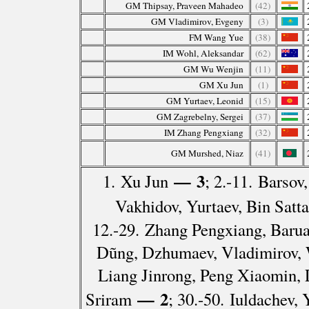
GM Thipsay, Praveen Mahadeo
(42)
GM Vladimirov, Evgeny
(3)
FM Wang Yue
(38)
IM Wohl, Aleksandar
(62)
GM Wu Wenjin
(11)
GM Xu Jun
(1)
GM Yurtaev, Leonid
(15)
GM Zagrebelny, Sergei
(37)
IM Zhang Pengxiang
(32)
GM Murshed, Niaz
(41)
— 3
1. Xu Jun
; 2.-11. Barso
Vakhidov, Yurtaev, Bin Satt
12.-29. Zhang Pengxiang, Baru
Dũng, Dzhumaev, Vladimirov, 
Liang Jinrong, Peng Xiaomin, 
— 2
Sriram
; 30.-50. Iuldachev,