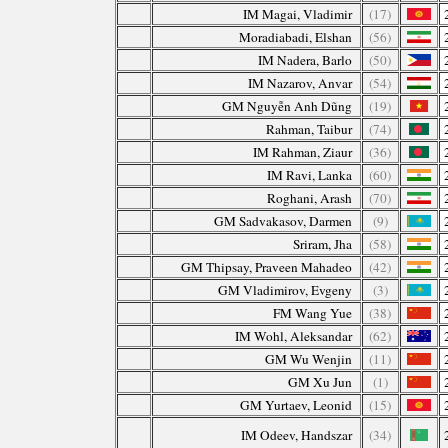
IM Magai, Vladimir
(17)
Moradiabadi, Elshan
(56)
IM Nadera, Barlo
(50)
IM Nazarov, Anvar
(54)
GM Nguyễn Anh Dũng
(19)
Rahman, Taibur
(74)
IM Rahman, Ziaur
(36)
IM Ravi, Lanka
(60)
Roghani, Arash
(70)
GM Sadvakasov, Darmen
(9)
Sriram, Jha
(58)
GM Thipsay, Praveen Mahadeo
(42)
GM Vladimirov, Evgeny
(3)
FM Wang Yue
(38)
IM Wohl, Aleksandar
(62)
GM Wu Wenjin
(11)
GM Xu Jun
(1)
GM Yurtaev, Leonid
(15)
IM Odeev, Handszar
(34)