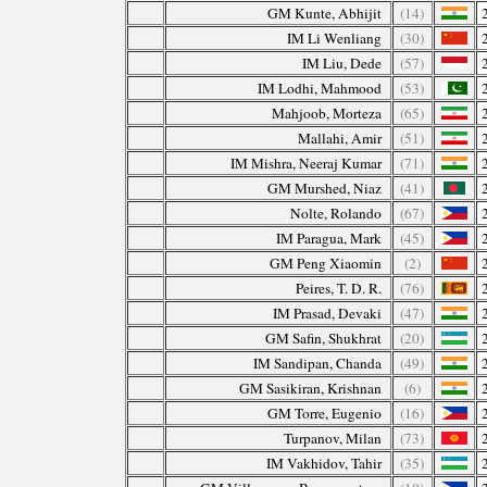
GM Kunte, Abhijit
(14)
IM Li Wenliang
(30)
IM Liu, Dede
(57)
IM Lodhi, Mahmood
(53)
Mahjoob, Morteza
(65)
Mallahi, Amir
(51)
IM Mishra, Neeraj Kumar
(71)
GM Murshed, Niaz
(41)
Nolte, Rolando
(67)
IM Paragua, Mark
(45)
GM Peng Xiaomin
(2)
Peires, T. D. R.
(76)
IM Prasad, Devaki
(47)
GM Safin, Shukhrat
(20)
IM Sandipan, Chanda
(49)
GM Sasikiran, Krishnan
(6)
GM Torre, Eugenio
(16)
Turpanov, Milan
(73)
IM Vakhidov, Tahir
(35)