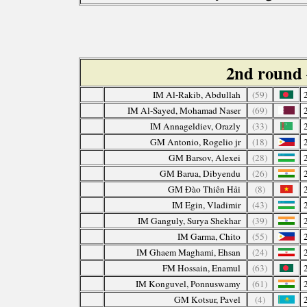
2nd round
IM Al-Rakib, Abdullah
(59)
IM Al-Sayed, Mohamad Naser
(69)
IM Annageldiev, Orazly
(33)
GM Antonio, Rogelio jr
(18)
GM Barsov, Alexei
(28)
GM Barua, Dibyendu
(26)
GM Đào Thiên Hải
(8)
IM Egin, Vladimir
(43)
IM Ganguly, Surya Shekhar
(39)
IM Garma, Chito
(55)
IM Ghaem Maghami, Ehsan
(24)
FM Hossain, Enamul
(63)
IM Konguvel, Ponnuswamy
(61)
GM Kotsur, Pavel
(4)