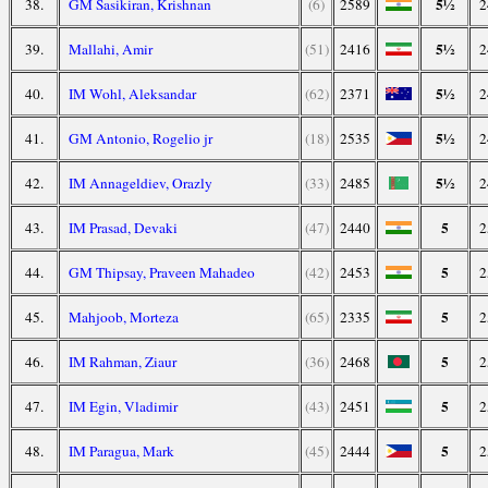
5½
38.
GM Sasikiran, Krishnan
(6)
2589
2
5½
39.
Mallahi, Amir
(51)
2416
2
5½
40.
IM Wohl, Aleksandar
(62)
2371
2
5½
41.
GM Antonio, Rogelio jr
(18)
2535
2
5½
42.
IM Annageldiev, Orazly
(33)
2485
2
5
43.
IM Prasad, Devaki
(47)
2440
2
5
44.
GM Thipsay, Praveen Mahadeo
(42)
2453
2
5
45.
Mahjoob, Morteza
(65)
2335
2
5
46.
IM Rahman, Ziaur
(36)
2468
2
5
47.
IM Egin, Vladimir
(43)
2451
2
5
48.
IM Paragua, Mark
(45)
2444
2