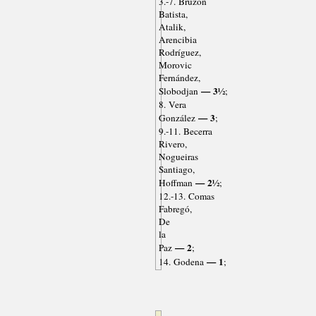
3.-7. Bruzón
Batista,
Atalik,
Arencibia
Rodríguez,
Morovic
Fernández,
— 3½
Slobodjan
;
8. Vera
— 3
González
;
9.-11. Becerra
Rivero,
Nogueiras
Santiago,
— 2½
Hoffman
;
12.-13. Comas
Fabregó,
De
la
— 2
Paz
;
— 1
14. Godena
;