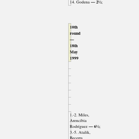
— 2½
14. Godena
;
10th
round
—
18th
May
1999
1.-2. Miles,
Arencibia
— 6½
Rodríguez
;
3.-5. Atalik,
Becerra