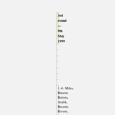
3rd
round
—
9th
May
1999
1.-6. Miles,
Bruzón
Batista,
Atalik,
Becerra
Rivero,