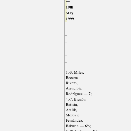
—
19th
May
1999
1.-3. Miles,
Becerra
Rivero,
Arencibia
— 7
Rodríguez
;
4.-7. Bruzón
Batista,
Atalik,
Morovic
Fernández,
— 6½
Baburin
;