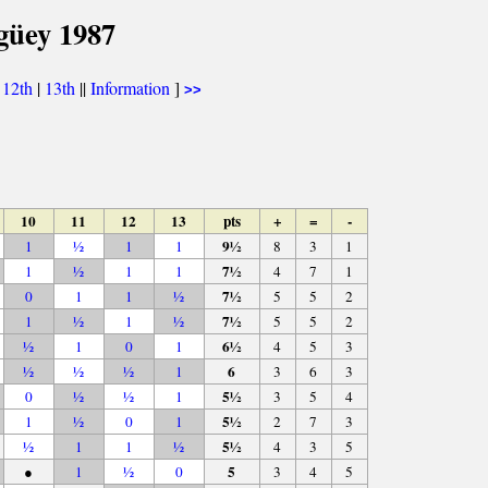
güey 1987
|
12th
|
13th
||
Information
]
>>
10
11
12
13
pts
+
=
-
9½
1
½
1
1
8
3
1
7½
1
½
1
1
4
7
1
7½
0
1
1
½
5
5
2
7½
1
½
1
½
5
5
2
6½
½
1
0
1
4
5
3
6
½
½
½
1
3
6
3
5½
0
½
½
1
3
5
4
5½
1
½
0
1
2
7
3
5½
½
1
1
½
4
3
5
5
●
1
½
0
3
4
5