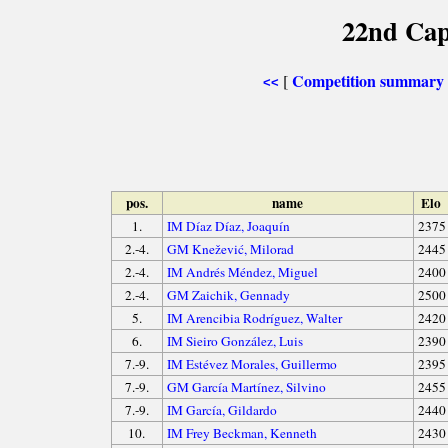
22nd Cap
Competition summary
[
<<
pos.
name
Elo
1.
IM Díaz Díaz, Joaquín
2375
2.-4.
GM Knežević, Milorad
2445
2.-4.
IM Andrés Méndez, Miguel
2400
2.-4.
GM Zaichik, Gennady
2500
5.
IM Arencibia Rodríguez, Walter
2420
6.
IM Sieiro González, Luis
2390
7.-9.
IM Estévez Morales, Guillermo
2395
7.-9.
GM García Martínez, Silvino
2455
7.-9.
IM García, Gildardo
2440
10.
IM Frey Beckman, Kenneth
2430