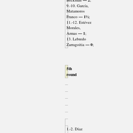
— 2
Beckman
;
9.-10. García,
Matamoros
— 1½
Franco
;
11.-12. Estévez
Morales,
— 1
Armas
;
13. Lebredo
— 0
Zarragoitia
;
5th
round
1.-2. Díaz