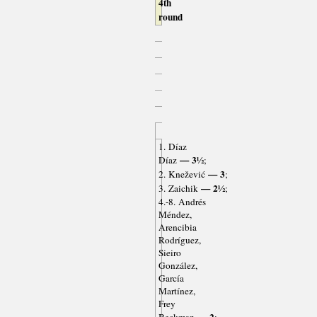
4th
round
1. Díaz
— 3½
Díaz
;
— 3
2. Knežević
;
— 2½
3. Zaichik
;
4.-8. Andrés
Méndez,
Arencibia
Rodríguez,
Sieiro
González,
García
Martínez,
Frey