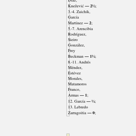
Díaz,
— 2½
Knežević
;
3.-4. Zaichik,
García
— 2
Martínez
;
5.-7. Arencibia
Rodríguez,
Sieiro
González,
Frey
— 1½
Beckman
;
8.-11. Andrés
Méndez,
Estévez
Morales,
Matamoros
Franco,
— 1
Armas
;
— ½
12. García
;
13. Lebredo
— 0
Zarragoitia
;