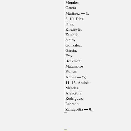
Morales,
García
— 1
Martínez
;
3.-10. Díaz
Díaz,
Knežević,
Zaichik,
Sieiro
González,
García,
Frey
Beckman,
Matamoros
Franco,
— ½
Armas
;
11.-13. Andrés
Méndez,
Arencibia
Rodríguez,
Lebredo
— 0
Zarragoitia
;