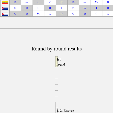
½
½
0
½
0
½
½
½
0
0
0
0
0
1
½
½
1
0
0
0
½
½
0
0
0
0
½
Round by round results
1st
round
1.-2. Estévez