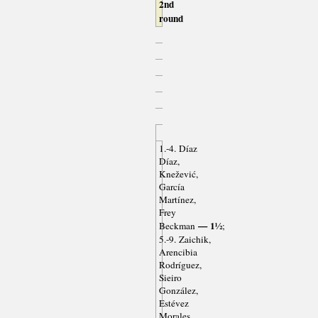
2nd
round
1.-4. Díaz
Díaz,
Knežević,
García
Martínez,
Frey
— 1½
Beckman
;
5.-9. Zaichik,
Arencibia
Rodríguez,
Sieiro
González,
Estévez
Morales,