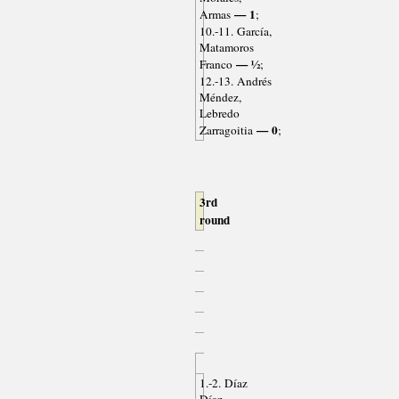
— 1
Armas
;
10.-11. García,
Matamoros
— ½
Franco
;
12.-13. Andrés
Méndez,
Lebredo
— 0
Zarragoitia
;
3rd
round
1.-2. Díaz