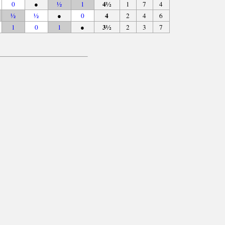
4½
0
●
½
1
1
7
4
4
½
½
●
0
2
4
6
3½
1
0
1
●
2
3
7