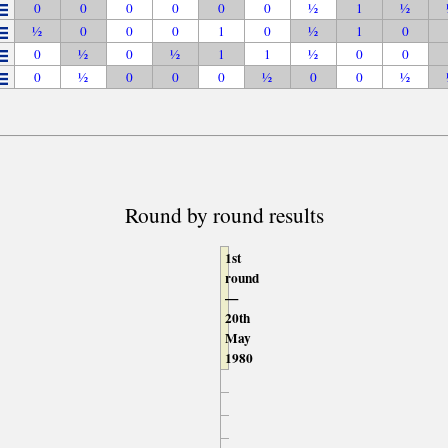
0
0
0
0
0
0
½
1
½
½
0
0
0
1
0
½
1
0
0
½
0
½
1
1
½
0
0
0
½
0
0
0
½
0
0
½
Round by round results
1st
round
—
20th
May
1980