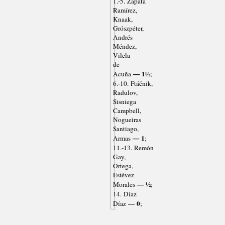
1.-5. Zapata
Ramírez,
Knaak,
Grószpéter,
Andrés
Méndez,
Vilela
de
— 1½
Acuña
;
6.-10. Ftáčnik,
Radulov,
Sisniega
Campbell,
Nogueiras
Santiago,
— 1
Armas
;
11.-13. Remón
Gay,
Ortega,
Estévez
— ½
Morales
;
14. Díaz
— 0
Díaz
;