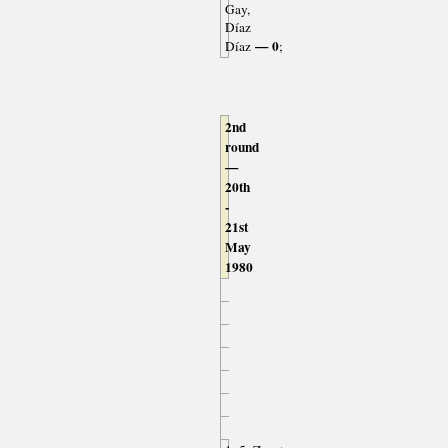
Gay,
Díaz
— 0
Díaz
;
2nd
round
—
20th
-
21st
May
1980