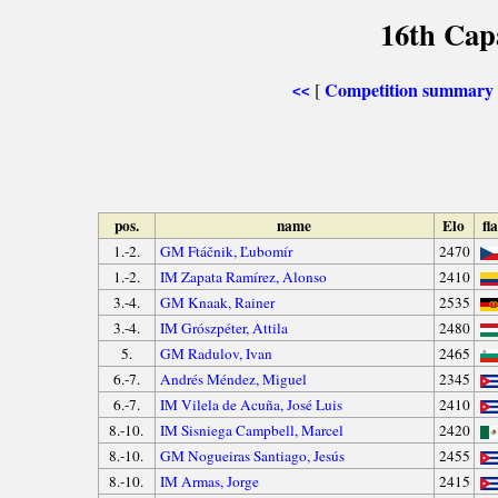
16th Cap
Competition summary
[
<<
pos.
name
Elo
fl
1.-2.
GM Ftáčnik, Ľubomír
2470
1.-2.
IM Zapata Ramírez, Alonso
2410
3.-4.
GM Knaak, Rainer
2535
3.-4.
IM Grószpéter, Attila
2480
5.
GM Radulov, Ivan
2465
6.-7.
Andrés Méndez, Miguel
2345
6.-7.
IM Vilela de Acuña, José Luis
2410
8.-10.
IM Sisniega Campbell, Marcel
2420
8.-10.
GM Nogueiras Santiago, Jesús
2455
8.-10.
IM Armas, Jorge
2415