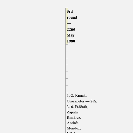
3rd
round
—
22nd
May
1980
1.-2. Knaak,
— 2½
Grószpéter
;
3.-6. Ftáčnik,
Zapata
Ramírez,
Andrés
Méndez,