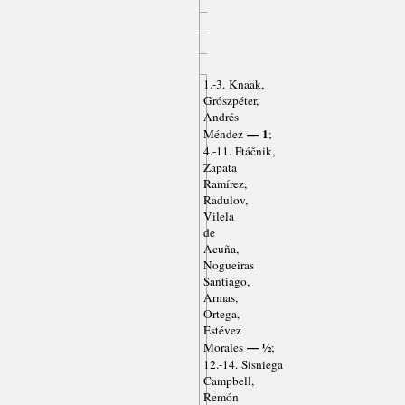
1.-3. Knaak,
Grószpéter,
Andrés
— 1
Méndez
;
4.-11. Ftáčnik,
Zapata
Ramírez,
Radulov,
Vilela
de
Acuña,
Nogueiras
Santiago,
Armas,
Ortega,
Estévez
— ½
Morales
;
12.-14. Sisniega
Campbell,
Remón