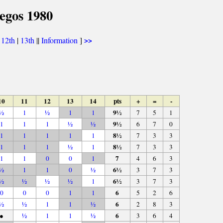
egos 1980
|
12th
|
13th
||
Information
]
>>
10
11
12
13
14
pts
+
=
-
9½
½
1
½
1
1
7
5
1
9½
1
1
1
½
½
6
7
0
8½
1
1
1
1
1
7
3
3
8½
1
1
1
½
1
7
3
3
7
1
1
0
0
1
4
6
3
6½
½
1
1
0
½
3
7
3
6½
½
½
½
½
1
3
7
3
6
0
0
0
1
1
5
2
6
6
½
½
1
1
½
2
8
3
6
●
½
1
1
½
3
6
4