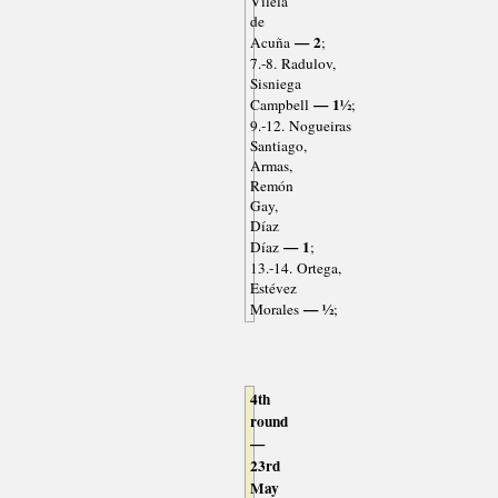
Vilela
de
— 2
Acuña
;
7.-8. Radulov,
Sisniega
— 1½
Campbell
;
9.-12. Nogueiras
Santiago,
Armas,
Remón
Gay,
Díaz
— 1
Díaz
;
13.-14. Ortega,
Estévez
— ½
Morales
;
4th
round
—
23rd
May