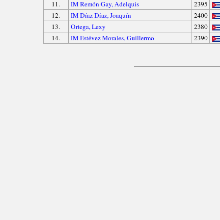
11.
IM Remón Gay, Adelquis
2395
12.
IM Díaz Díaz, Joaquín
2400
13.
Ortega, Lexy
2380
14.
IM Estévez Morales, Guillermo
2390