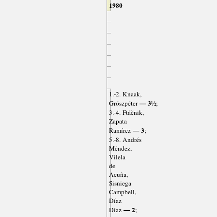
1980
1.-2. Knaak,
— 3½
Grószpéter
;
3.-4. Ftáčnik,
Zapata
— 3
Ramírez
;
5.-8. Andrés
Méndez,
Vilela
de
Acuña,
Sisniega
Campbell,
Díaz
— 2
Díaz
;