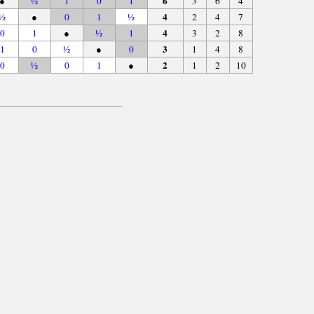
6
●
½
1
0
1
3
6
4
4
½
●
0
1
½
2
4
7
4
0
1
●
½
1
3
2
8
3
1
0
½
●
0
1
4
8
2
0
½
0
1
●
1
2
10