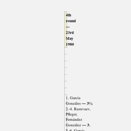
4th
round
—
23rd
May
1980
1. García
— 3½
Gonzáles
;
2.-4. Razuvaev,
Pfleger,
Fernández
— 3
González
;
5.-6. García,