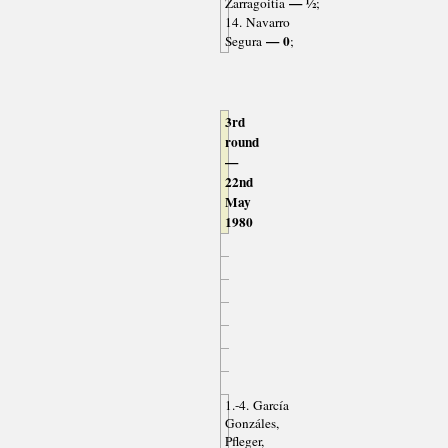
— ½
Zarragoitia
;
14. Navarro
— 0
Segura
;
3rd
round
—
22nd
May
1980
1.-4. García
Gonzáles,
Pfleger,