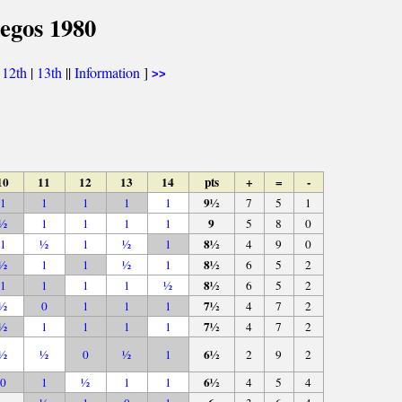
egos 1980
|
12th
|
13th
||
Information
]
>>
10
11
12
13
14
pts
+
=
-
9½
1
1
1
1
1
7
5
1
9
½
1
1
1
1
5
8
0
8½
1
½
1
½
1
4
9
0
8½
½
1
1
½
1
6
5
2
8½
1
1
1
1
½
6
5
2
7½
½
0
1
1
1
4
7
2
7½
½
1
1
1
1
4
7
2
6½
½
½
0
½
1
2
9
2
6½
0
1
½
1
1
4
5
4