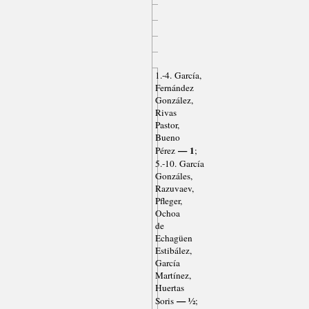
1.-4. García,
Fernández
González,
Rivas
Pastor,
Bueno
— 1
Pérez
;
5.-10. García
Gonzáles,
Razuvaev,
Pfleger,
Ochoa
de
Echagüen
Estibález,
García
Martínez,
Huertas
— ½
Soris
;