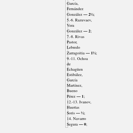
García,
Fernández
— 2½
González
;
5.-6. Razuvaev,
Vera
— 2
González
;
7.-8. Rivas
Pastor,
Lebredo
— 1½
Zarragoitia
;
9.-11. Ochoa
de
Echagüen
Estibález,
García
Martínez,
Bueno
— 1
Pérez
;
12.-13. Ivanov,
Huertas
— ½
Soris
;
14. Navarro
— 0
Segura
;