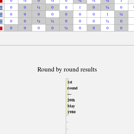
0
½
0
½
0
½
½
½
1
0
0
½
0
0
1
0
½
0
0
0
0
0
0
0
0
1
½
0
0
½
½
0
0
0
½
0
0
0
0
0
½
0
0
0
0
Round by round results
1st
round
—
20th
May
1980