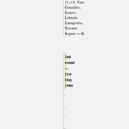
11.-14. Vera
González,
Ivanov,
Lebredo
Zarragoitia,
Navarro
— 0
Segura
;
2nd
round
—
21st
May
1980