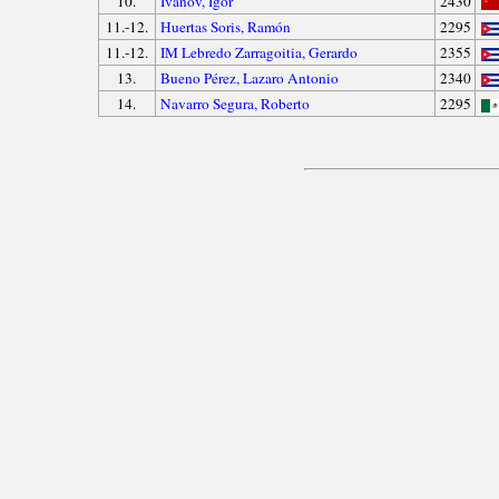
10.
Ivanov, Igor
2430
11.-12.
Huertas Soris, Ramón
2295
11.-12.
IM Lebredo Zarragoitia, Gerardo
2355
13.
Bueno Pérez, Lazaro Antonio
2340
14.
Navarro Segura, Roberto
2295