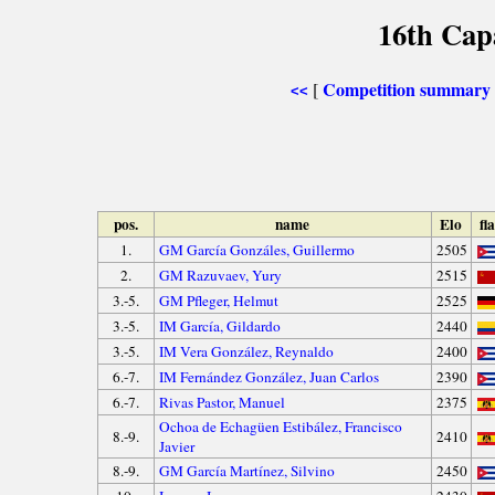
16th Cap
Competition summary
[
<<
pos.
name
Elo
fl
1.
GM García Gonzáles, Guillermo
2505
2.
GM Razuvaev, Yury
2515
3.-5.
GM Pfleger, Helmut
2525
3.-5.
IM García, Gildardo
2440
3.-5.
IM Vera González, Reynaldo
2400
6.-7.
IM Fernández González, Juan Carlos
2390
6.-7.
Rivas Pastor, Manuel
2375
Ochoa de Echagüen Estibález, Francisco
8.-9.
2410
Javier
8.-9.
GM García Martínez, Silvino
2450