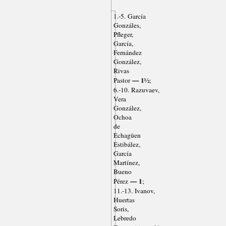
1.-5. García
Gonzáles,
Pfleger,
García,
Fernández
González,
Rivas
— 1½
Pastor
;
6.-10. Razuvaev,
Vera
González,
Ochoa
de
Echagüen
Estibález,
García
Martínez,
Bueno
— 1
Pérez
;
11.-13. Ivanov,
Huertas
Soris,
Lebredo