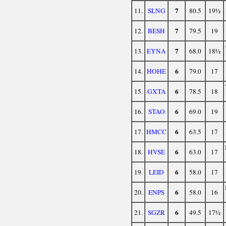
7
11.
SLNG
80.5
19½
7
12.
BESH
79.5
19
7
13.
EYNA
68.0
18½
6
14.
HOHE
79.0
17
6
15.
GXTA
78.5
18
6
16.
STAO
69.0
19
6
17.
HMCC
63.5
17
6
18.
HVSE
63.0
17
6
19.
LEID
58.0
17
6
20.
ENPS
58.0
16
6
21.
SGZR
49.5
17½