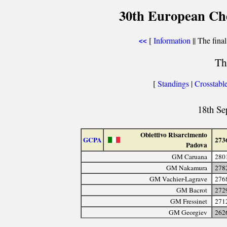
30th European Che
[
Information
|| The final
<<
Th
[
Standings
|
Crosstabl
18th Se
Obiettivo Risarcimento
GCPA
273
Padova
GM Caruana
280
GM Nakamura
278
GM Vachier-Lagrave
276
GM Bacrot
272
GM Fressinet
271
GM Georgiev
262