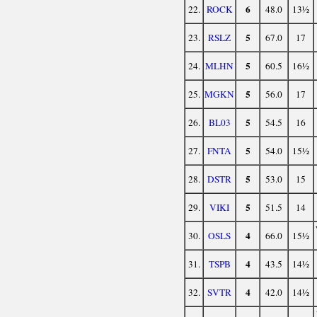
6
22.
ROCK
48.0
13½
5
23.
RSLZ
67.0
17
5
24.
MLHN
60.5
16½
5
25.
MGKN
56.0
17
5
26.
BL03
54.5
16
5
27.
FNTA
54.0
15½
5
28.
DSTR
53.0
15
5
29.
VIKI
51.5
14
4
30.
OSLS
66.0
15½
4
31.
TSPB
43.5
14½
4
32.
SVTR
42.0
14½