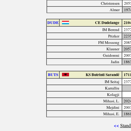
Christensen
205
Almer
197
DUDE
CE Dudelange
210
IM Berend
237
Prizker
223
FM Mossong
208
Klauner
205
Guidoreni
200
Jadin
186
BUTS
KS Butrinti Sarandë
171
IM Seitaj
237
Karralliu
Kolagji
Mihasi, L.
202
Mejdini
200
Mihasi, E.
186
<<
Stand