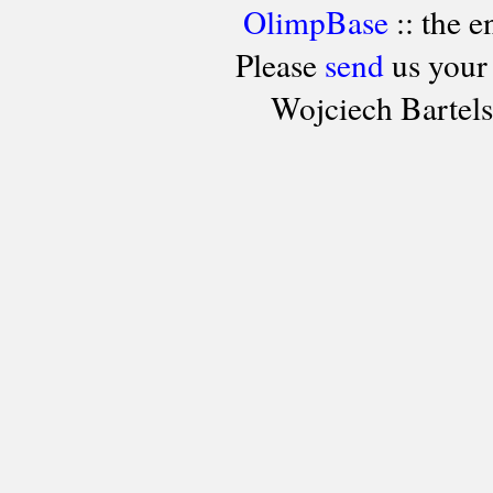
OlimpBase
:: the 
Please
send
us your
Wojciech Bartel