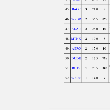
3
45.
BACC
21.0
8
2
46.
WRBR
35.5
8½
2
47.
ADAR
26.0
10
2
48.
MTNK
19.0
8
2
49.
AGRG
15.0
10
2
50.
DUDE
12.5
7½
1
51.
BUTS
23.5
10½
1
52.
WKCC
14.0
7