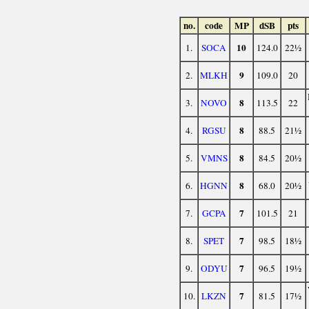
no.
code
MP
dSB
pts
10
1.
SOCA
124.0
22½
9
2.
MLKH
109.0
20
8
3.
NOVO
113.5
22
8
4.
RGSU
88.5
21½
8
5.
VMNS
84.5
20½
8
6.
HGNN
68.0
20½
7
7.
GCPA
101.5
21
7
8.
SPET
98.5
18½
7
9.
ODYU
96.5
19½
7
10.
LKZN
81.5
17½