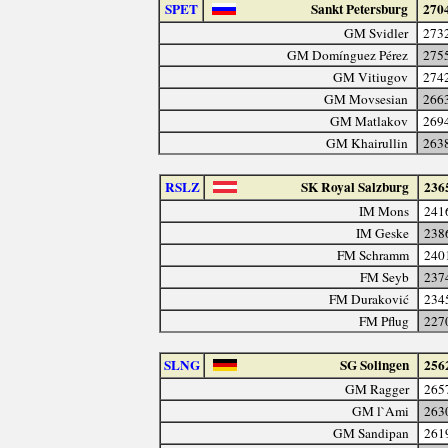
SPET
Sankt Petersburg
270
GM Svidler
273
GM Domínguez Pérez
275
GM Vitiugov
274
GM Movsesian
266
GM Matlakov
269
GM Khairullin
263
RSLZ
SK Royal Salzburg
236
IM Mons
241
IM Geske
238
FM Schramm
240
FM Seyb
237
FM Duraković
234
FM Pflug
227
SLNG
SG Solingen
256
GM Ragger
265
GM l`Ami
263
GM Sandipan
261