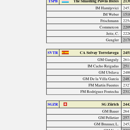
TSPB
The Smashing Pawns Bieles
213
IM Hamiţevici
245
IM Weber
151
Frischmann
225
Commercon
220
Jeitz, C.
222
Gengler
217
SVTR
CA Solvay Torrelavega
245
GM Ganguly
261
IM Cacho Reigadas
251
GM Ubilava
248
GM De la Villa García
248
FM Martín Fuentes
232
FM Rodríguez Fontecha
231
SGZR
SG Zürich
244
GM Bauer
264
GM Pelletier
257
GM Brunner, L.
245