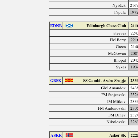
Nybäck
216
Papula
197
EDNB
Edinburgh Chess Club
211
Sreeves
224
FM Berry
221
Green
214
McGowan
208
Bhopal
204
Sykes
193
GBSK
SS Gambit-Aseko Skopje
233
GM Arnaudov
243
FM Stojcevski
232
IM Mitkov
233
FM Andonovski
230
FM Dinev
232
Nikolovski
226
ASKR
Asker SK
222