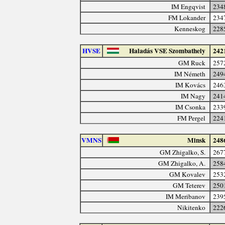
IM Engqvist
234
FM Lokander
234
Kenneskog
228
HVSE
Haladás VSE Szombathely
242
GM Ruck
257
IM Németh
249
IM Kovács
246
IM Nagy
241
IM Csonka
233
FM Pergel
224
VMNS
Minsk
248
GM Zhigalko, S.
267
GM Zhigalko, A.
258
GM Kovalev
253
GM Teterev
250
IM Meribanov
239
Nikitenko
222