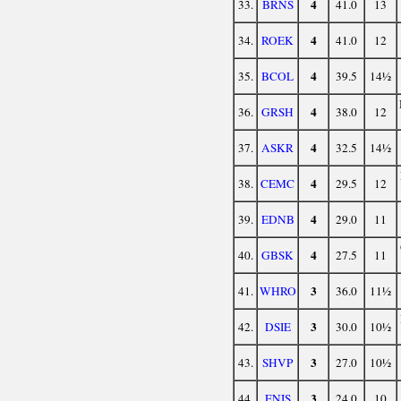
4
33.
BRNS
41.0
13
4
34.
ROEK
41.0
12
4
35.
BCOL
39.5
14½
4
36.
GRSH
38.0
12
4
37.
ASKR
32.5
14½
4
38.
CEMC
29.5
12
4
39.
EDNB
29.0
11
4
40.
GBSK
27.5
11
3
41.
WHRO
36.0
11½
3
42.
DSIE
30.0
10½
3
43.
SHVP
27.0
10½
3
44.
ENIS
24.0
10