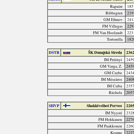
Rapaire
185
Ribbegren
219
GM Efimov
241
FM Villegas
229
FM Van Hoolandt
223
Tortorella
182
DSTR
ŠK Dunajská Streda
236
IM Petényi
245
GM Varga, Z.
245
GM Czebe
243
IM Mészáros
240
IM Csiba
235
Ráchela
205
SHVP
Shakkivelhot Porvoo
220
IM Nyysti
232
FM Hokkanen
227
FM Paakkonen
226
Kosmo
222