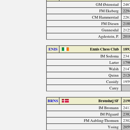
GM Østenstad
246
FM Ekeberg
229
CM Hammerstad
226
FM Diesen
218
Gunnesdal
212
Agdestein, P.
201
ENIS
Ennis Chess Club
189
IM Sodoma
234
Larter
179
Walsh
214
Quinn
212
Cassidy
195
Carey
BRNS
Brønshøj SF
219
IM Bromann
241
IM Pilgaard
238
FM Aabling-Thomsen
230
Yssing
205