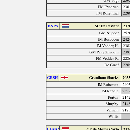
GM Vogt
239
FM Friedrich
230
FM Rosenthal
228
ENPS
SC En Passant
237
GM Nijboer
252
IM Bosboom
242
IM Vedder, H.
238
GM Peng Zhaoqin
239
FM Vedder, R.
228
De Graaf
220
GRSH
Grantham Sharks
203
IM Roberson
240
IM Rendle
239
Purton
214
Murphy
214
Varnam
212
Willis
CEMC
CE de Monte Carlo
213