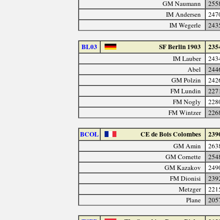
GM Naumann
255
IM Andersen
247
IM Wegerle
243
BL03
SF Berlin 1903
235
IM Lauber
243
Abel
244
GM Polzin
242
FM Lundin
227
FM Nogly
228
FM Wintzer
226
BCOL
CE de Bois Colombes
239
GM Amin
263
GM Cornette
254
GM Kazakov
249
FM Dionisi
239
Metzger
221
Plane
205