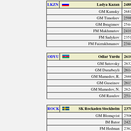
LKZN
Ladya Kazan
248
GM Kamsky
268
GM Timofeev
259
GM Ibragimov
254
FM Makhmutov
241
FM Sadykov
235
FM Faizrakhmanov
234
ODYU
Odlar Yurdu
261
GM Sutovsky
263
GM Durarbeyli
261
GM Mamedov, R.
266
GM Guseinov
261
GM Mamedov, N.
262
GM Rasulov
251
ROCK
SK Rockaden Stockholm
237
GM Blomqvist
250
IM Bator
242
FM Hedman
236