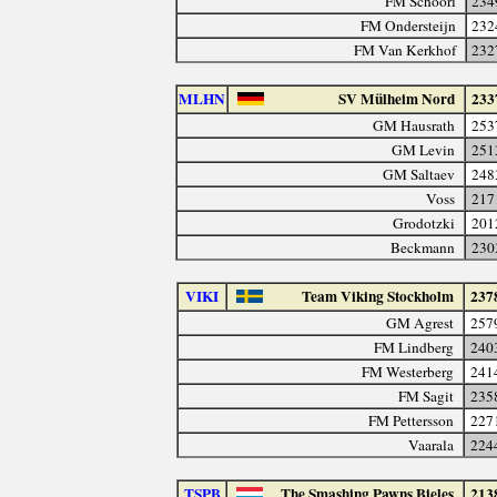
FM Schoorl
234
FM Ondersteijn
232
FM Van Kerkhof
232
MLHN
SV Mülheim Nord
233
GM Hausrath
253
GM Levin
251
GM Saltaev
248
Voss
217
Grodotzki
201
Beckmann
230
VIKI
Team Viking Stockholm
237
GM Agrest
257
FM Lindberg
240
FM Westerberg
241
FM Sagit
235
FM Pettersson
227
Vaarala
224
TSPB
The Smashing Pawns Bieles
213