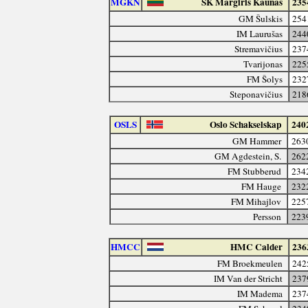
MGKN
ŠK Margiris Kaunas
235
GM Šulskis
254
IM Laurušas
244
Stremavičius
237
Tvarijonas
225
FM Šolys
232
Steponavičius
218
OSLS
Oslo Schakselskap
240
GM Hammer
263
GM Agdestein, S.
262
FM Stubberud
234
FM Hauge
232
FM Mihajlov
225
Persson
223
HMCC
HMC Calder
236
FM Broekmeulen
242
IM Van der Stricht
237
IM Madema
237