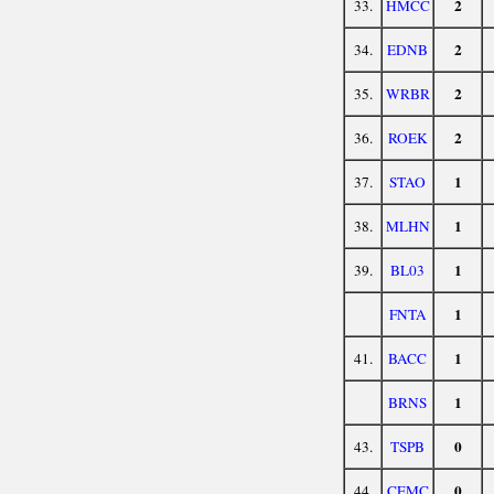
2
33.
HMCC
2
34.
EDNB
2
35.
WRBR
2
36.
ROEK
1
37.
STAO
1
38.
MLHN
1
39.
BL03
1
FNTA
1
41.
BACC
1
BRNS
0
43.
TSPB
0
44.
CEMC