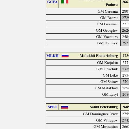
GCPA
266
Padova
GM Caruana
280
GM Bacrot
272
GM Fressinet
271
GM Georgiev
262
GM Vocaturo
258
GM Dvirnyy
252
MLKH
Malakhit Ekaterinburg
273
GM Karjakin
277
GM Grischuk
278
GM Lékó
273
GM Shirov
270
GM Malakhov
269
GM Lysyi
268
SPET
Sankt Petersburg
268
GM Domínguez Pérez
275
GM Vitiugov
274
GM Movsesian
266