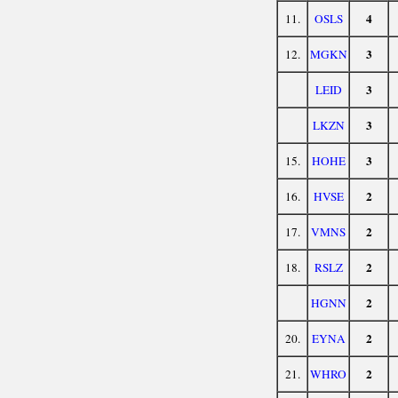
4
11.
OSLS
3
12.
MGKN
3
LEID
3
LKZN
3
15.
HOHE
2
16.
HVSE
2
17.
VMNS
2
18.
RSLZ
2
HGNN
2
20.
EYNA
2
21.
WHRO