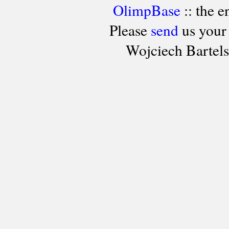
OlimpBase
:: the 
Please
send
us your
Wojciech Bartel