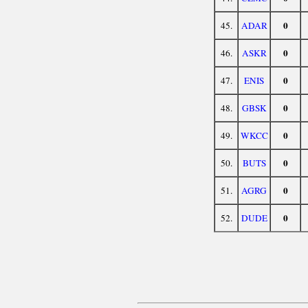
0
45.
ADAR
0
46.
ASKR
0
47.
ENIS
0
48.
GBSK
0
49.
WKCC
0
50.
BUTS
0
51.
AGRG
0
52.
DUDE