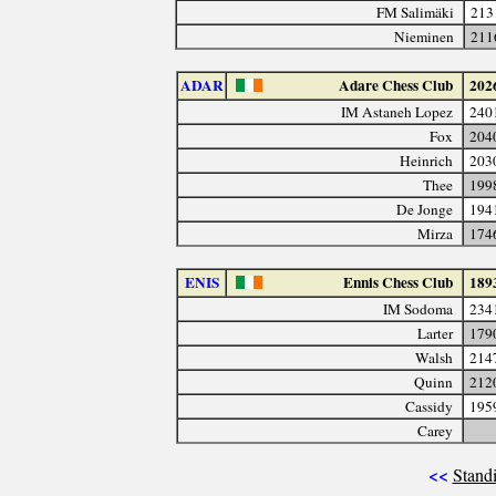
FM Salimäki
213
Nieminen
211
ADAR
Adare Chess Club
202
IM Astaneh Lopez
240
Fox
204
Heinrich
203
Thee
199
De Jonge
194
Mirza
174
ENIS
Ennis Chess Club
189
IM Sodoma
234
Larter
179
Walsh
214
Quinn
212
Cassidy
195
Carey
<<
Standi