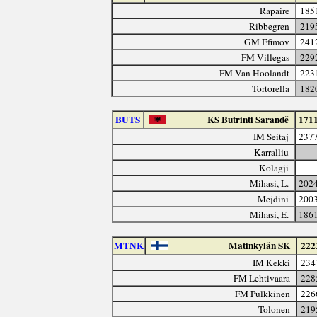
Rapaire
185
Ribbegren
219
GM Efimov
241
FM Villegas
229
FM Van Hoolandt
223
Tortorella
182
BUTS
KS Butrinti Sarandë
171
IM Seitaj
237
Karralliu
Kolagji
Mihasi, L.
202
Mejdini
200
Mihasi, E.
186
MTNK
Matinkylän SK
222
IM Kekki
234
FM Lehtivaara
228
FM Pulkkinen
226
Tolonen
219