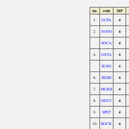
no.
code
MP
4
1.
GCPA
4
2.
NOVO
4
SOCA
4
4.
GXTA
4
SLNG
4
6.
BESH
4
7.
MLKH
4
8.
ODYU
4
9.
SPET
4
10.
ROCK