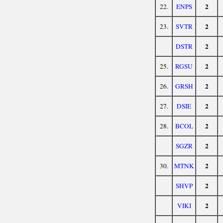
2
22.
ENPS
2
23.
SVTR
2
DSTR
2
25.
RGSU
2
26.
GRSH
2
27.
DSIE
2
28.
BCOL
2
SGZR
2
30.
MTNK
2
SHVP
2
VIKI