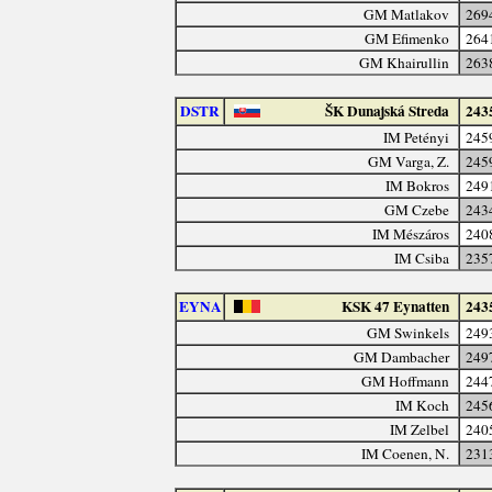
GM Matlakov
269
GM Efimenko
264
GM Khairullin
263
DSTR
ŠK Dunajská Streda
243
IM Petényi
245
GM Varga, Z.
245
IM Bokros
249
GM Czebe
243
IM Mészáros
240
IM Csiba
235
EYNA
KSK 47 Eynatten
243
GM Swinkels
249
GM Dambacher
249
GM Hoffmann
244
IM Koch
245
IM Zelbel
240
IM Coenen, N.
231