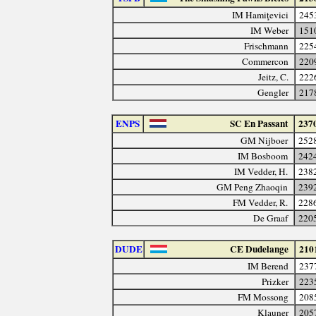
IM Hamiţevici
245
IM Weber
151
Frischmann
225
Commercon
220
Jeitz, C.
222
Gengler
217
ENPS
SC En Passant
237
GM Nijboer
252
IM Bosboom
242
IM Vedder, H.
238
GM Peng Zhaoqin
239
FM Vedder, R.
228
De Graaf
220
DUDE
CE Dudelange
210
IM Berend
237
Prizker
223
FM Mossong
208
Klauner
205