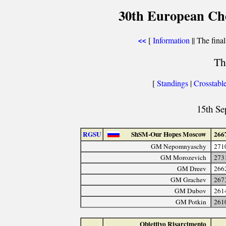
30th European Che
[
Information
|| The final
<<
Th
[
Standings
|
Crosstabl
15th Se
RGSU
ShSM-Our Hopes Moscow
266
GM Nepomnyaschy
271
GM Morozevich
273
GM Dreev
266
GM Grachev
267
GM Dubov
261
GM Potkin
261
Obiettivo Risarcimento