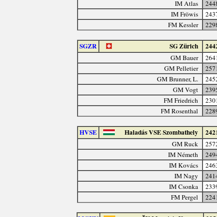
IM Atlas
244
IM Fröwis
243
FM Kessler
229
SGZR
SG Zürich
244
GM Bauer
264
GM Pelletier
257
GM Brunner, L.
245
GM Vogt
239
FM Friedrich
230
FM Rosenthal
228
HVSE
Haladás VSE Szombathely
242
GM Ruck
257
IM Németh
249
IM Kovács
246
IM Nagy
241
IM Csonka
233
FM Pergel
224