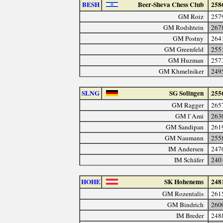
BESH
Beer-Sheva Chess Club
258
GM Roiz
257
GM Rodshtein
267
GM Postny
264
GM Greenfeld
255
GM Huzman
257
GM Khmelniker
249
SLNG
SG Solingen
255
GM Ragger
265
GM l`Ami
263
GM Sandipan
261
GM Naumann
255
IM Andersen
247
IM Schäfer
240
HOHE
SK Hohenems
248
GM Rozentalis
261
GM Bindrich
260
IM Breder
248