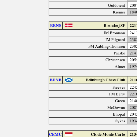
Guidoreni
200
Kremer
184
BRNS
Brønshøj SF
221
IM Bromann
241
IM Pilgaard
238
FM Aabling-Thomsen
230
Paaske
214
Christensen
205
Almer
197
EDNB
Edinburgh Chess Club
211
Sreeves
224
FM Berry
221
Green
214
McGowan
208
Bhopal
204
Sykes
193
CEMC
CE de Monte Carlo
213