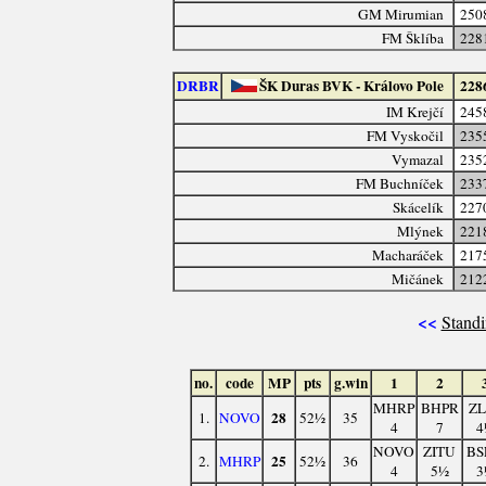
GM Mirumian
250
FM Šklíba
228
DRBR
ŠK Duras BVK - Královo Pole
228
IM Krejčí
245
FM Vyskočil
235
Vymazal
235
FM Buchníček
233
Skácelík
227
Mlýnek
221
Macharáček
217
Mičánek
212
<<
Standi
no.
code
MP
pts
g.win
1
2
MHRP
BHPR
ZL
28
1.
NOVO
52½
35
4
7
4
NOVO
ZITU
BS
25
2.
MHRP
52½
36
4
5½
3