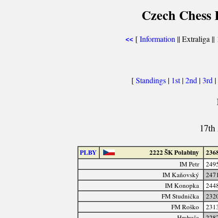
Czech Chess E
[
Information
|| Extraliga ||
<<
[
Standings
|
1st
|
2nd
|
3rd
|
17th 
PLBY
2222 ŠK Polabiny
236
IM Petr
249
IM Kaňovský
247
IM Konopka
244
FM Studnička
232
FM Roško
231
Hrabuša
228