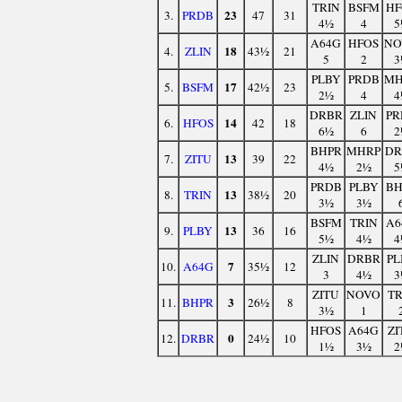
TRIN
BSFM
HF
23
3.
PRDB
47
31
4½
4
5
A64G
HFOS
NO
18
4.
ZLIN
43½
21
5
2
3
PLBY
PRDB
MH
17
5.
BSFM
42½
23
2½
4
4
DRBR
ZLIN
PR
14
6.
HFOS
42
18
6½
6
2
BHPR
MHRP
DR
13
7.
ZITU
39
22
4½
2½
5
PRDB
PLBY
BH
13
8.
TRIN
38½
20
3½
3½
BSFM
TRIN
A6
13
9.
PLBY
36
16
5½
4½
4
ZLIN
DRBR
PL
7
10.
A64G
35½
12
3
4½
3
ZITU
NOVO
TR
3
11.
BHPR
26½
8
3½
1
HFOS
A64G
ZI
0
12.
DRBR
24½
10
1½
3½
2