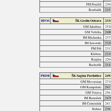
FM Ponížil
230
Roubalík
225
HFOS
ŠK Geofin Ostrava
233
GM Jakubiec
252
GM Velička
248
IM Michenka
237
IM Jaworski
232
FM Fiřt
231
Kleberc
231
Krajina
220
Bachořík
214
PRDB
ŠK Sagina Pardubice
249
GM Movsesian
271
GM Kempiński
261
GM Votava
256
IM Bernášek
247
IM Černoušek
241
Stehno
236