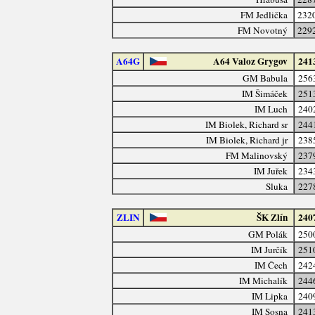
FM Jedlička
232
FM Novotný
229
A64G
A64 Valoz Grygov
241
GM Babula
256
IM Šimáček
251
IM Luch
240
IM Biolek, Richard sr
244
IM Biolek, Richard jr
238
FM Malinovský
237
IM Juřek
234
Sluka
227
ZLIN
ŠK Zlín
240
GM Polák
250
IM Jurčík
251
IM Čech
242
IM Michalík
244
IM Lipka
240
IM Sosna
241