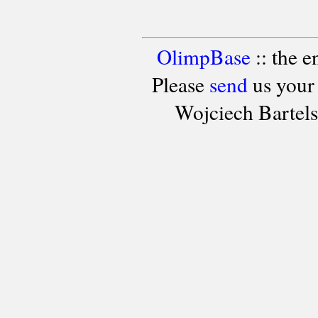
OlimpBase
:: the 
Please
send
us your
Wojciech Bartel