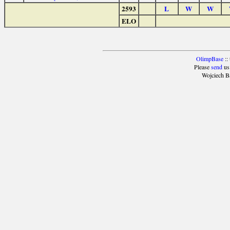
2593
L
W
W
ELO
OlimpBase
::
Please
send
us
Wojciech B