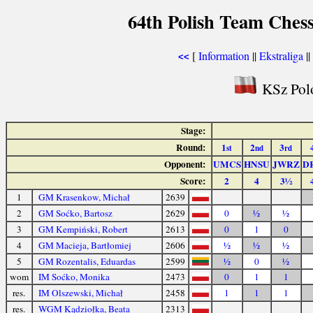
64th Polish Team Ches
[
Information
||
Ekstraliga
||
<<
KSz Polo
Stage:
Round:
1
2
3
st
nd
rd
Opponent:
UMCS
HNSU
JWRZ
D
Score:
2
4
3½
1
GM Krasenkow, Michał
2639
2
GM Soćko, Bartosz
2629
0
½
½
3
GM Kempiński, Robert
2613
0
1
0
4
GM Macieja, Bartłomiej
2606
½
½
½
5
GM Rozentalis, Eduardas
2599
½
0
½
wom
IM Soćko, Monika
2473
0
1
1
res.
IM Olszewski, Michał
2458
1
1
1
res.
WGM Kądziołka, Beata
2313