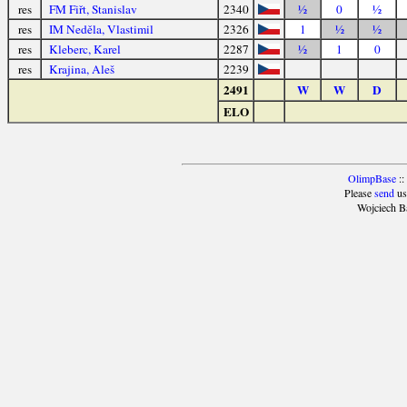
res
FM Fiřt, Stanislav
2340
½
0
½
res
IM Neděla, Vlastimil
2326
1
½
½
res
Kleberc, Karel
2287
½
1
0
res
Krajina, Aleš
2239
2491
W
W
D
ELO
OlimpBase
::
Please
send
us
Wojciech B