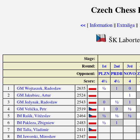
Czech Chess E
[
Information
||
Extraliga
||
<<
ŠK Labortec
Stage:
Round:
1
2
3
st
nd
rd
Opponent:
PLZN
PRDB
NOVO
Z
Score:
4½
4½
4
1
GM Wojtaszek, Radosław
2635
½
1
0
2
GM Jakubiec, Artur
2524
1
3
GM Jedynak, Radosław
2543
0
½
1
4
GM Velička, Petr
2519
1
0
½
5
IM Rašík, Vítězslav
2464
½
½
½
6
IM Pakleza, Zbigniew
2483
½
1
7
IM Talla, Vladimír
2411
8
IM Jaworski, Mirosław
2347