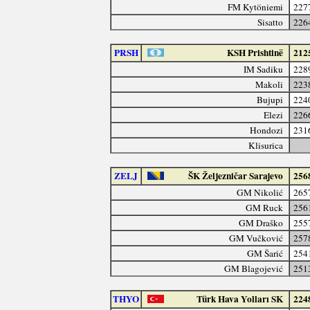
FM Kytöniemi
227
Sisatto
226
PRSH
KSH Prishtinë
212
IM Sadiku
228
Makoli
223
Bujupi
224
Elezi
226
Hondozi
231
Klisurica
ZELJ
ŠK Željezničar Sarajevo
256
GM Nikolić
265
GM Ruck
256
GM Draško
255
GM Vučković
257
GM Šarić
254
GM Blagojević
251
THYO
Türk Hava Yolları SK
224