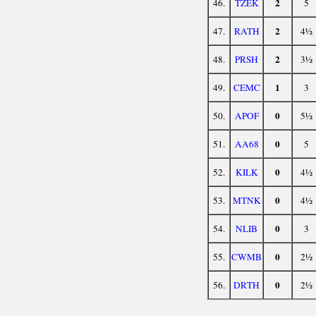
2
46.
TZEK
5
2
47.
RATH
4½
2
48.
PRSH
3½
1
49.
CEMC
3
0
50.
APOF
5½
0
51.
AA68
5
0
52.
KILK
4½
0
53.
MTNK
4½
0
54.
NLIB
3
0
55.
CWMB
2½
0
56.
DRTH
2½