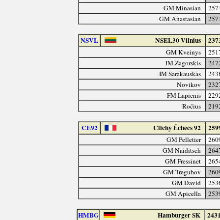
GM Minasian
257
GM Anastasian
257
NSVL
NSEL30 Vilnius
237
GM Kveinys
251
IM Zagorskis
247
IM Šarakauskas
243
Novikov
232
FM Lapienis
229
Ročius
219
CE92
Clichy Échecs 92
259
GM Pelletier
260
GM Naiditsch
264
GM Fressinet
265
GM Tregubov
260
GM David
253
GM Apicella
253
HMBG
Hamburger SK
243