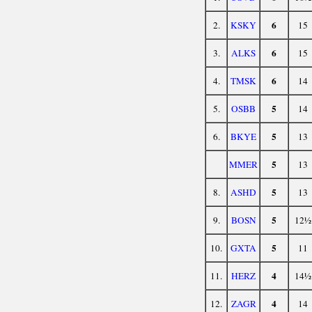
6
2.
KSKY
15
6
3.
ALKS
15
6
4.
TMSK
14
5
5.
OSBB
14
5
6.
BKYE
13
5
MMER
13
5
8.
ASHD
13
5
9.
BOSN
12½
5
10.
GXTA
11
4
11.
HERZ
14½
4
12.
ZAGR
14