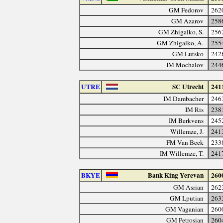
GM Fedorov
262
GM Azarov
258
GM Zhigalko, S.
256
GM Zhigalko, A.
255
GM Lutsko
242
IM Mochalov
244
UTRE
SC Utrecht
241
IM Dambacher
246
IM Ris
238
IM Berkvens
245
Willemze, J.
241
FM Van Beek
233
IM Willemze, T.
241
BKYE
Bank King Yerevan
260
GM Asrian
262
GM Lputian
263
GM Vaganian
260
GM Petrosian
260