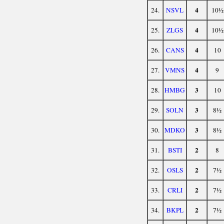
4
24.
NSVL
10½
4
25.
ZLGS
10½
4
26.
CANS
10
4
27.
VMNS
9
3
28.
HMBG
10
3
29.
SOLN
8½
3
30.
MDKO
8½
2
31.
BSTI
8
2
32.
OSLS
7½
2
33.
CRLI
7½
2
34.
BKPL
7½