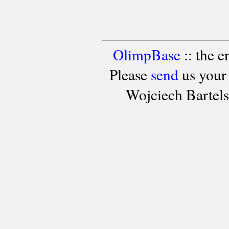
OlimpBase
:: the 
Please
send
us your
Wojciech Bartel