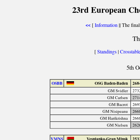
23rd European Ch
[
Information
|| The final
<<
Th
[
Standings
|
Crosstabl
5th O
OSBB
OSG Baden-Baden
268
GM Svidler
273
GM Carlsen
271
GM Bacrot
269
GM Nisipeanu
266
GM Harikrishna
266
GM Nielsen
262
VMNS
Vesnianka-Gran Minsk
253