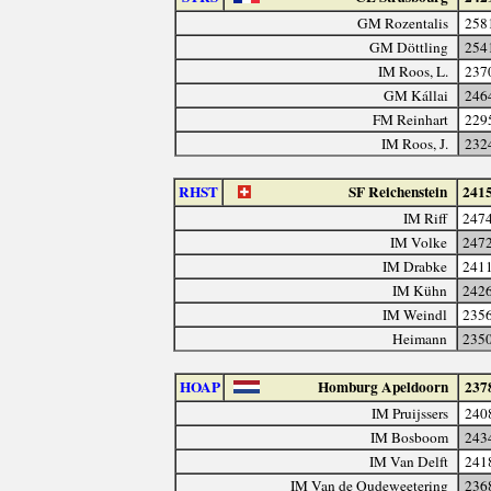
GM Rozentalis
258
GM Döttling
254
IM Roos, L.
237
GM Kállai
246
FM Reinhart
229
IM Roos, J.
232
RHST
SF Reichenstein
241
IM Riff
247
IM Volke
247
IM Drabke
241
IM Kühn
242
IM Weindl
235
Heimann
235
HOAP
Homburg Apeldoorn
237
IM Pruijssers
240
IM Bosboom
243
IM Van Delft
241
IM Van de Oudeweetering
236