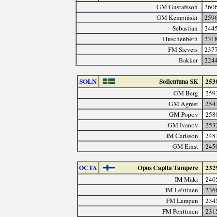
GM Gustafsson
260
GM Kempiński
259
Sebastian
244
Huschenbeth
231
FM Sievers
237
Bakker
224
SOLN
Sollentuna SK
253
GM Berg
259
GM Agrest
254
GM Popov
258
GM Ivanov
253
IM Carlsson
248
GM Ernst
245
OCTA
Opus Capita Tampere
232
IM Mäki
240
IM Lehtinen
236
FM Lampen
234
FM Penttinen
231