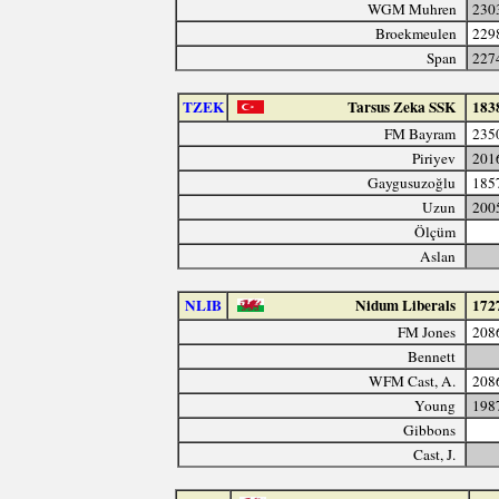
WGM Muhren
230
Broekmeulen
229
Span
227
TZEK
Tarsus Zeka SSK
183
FM Bayram
235
Piriyev
201
Gaygusuzoğlu
185
Uzun
200
Ölçüm
Aslan
NLIB
Nidum Liberals
172
FM Jones
208
Bennett
WFM Cast, A.
208
Young
198
Gibbons
Cast, J.