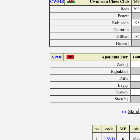
CWMB
Cwmbran Chess Club
169
Rees
209
Perrett
Robinson
198
Thornton
Gilbert
186
Howell
APOF
Apollonia Fier
140
Zarkaj
Bajraktari
Prifti
Begaj
Frasheri
Sherifaj
<<
Stand
no.
code
MP
pts
6
1.
USVD
16½