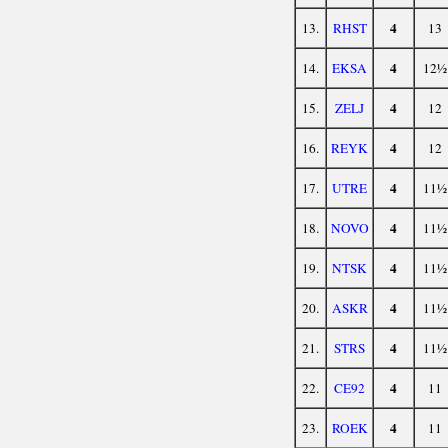
4
13.
RHST
13
4
14.
EKSA
12½
4
15.
ZELJ
12
4
16.
REYK
12
4
17.
UTRE
11½
4
18.
NOVO
11½
4
19.
NTSK
11½
4
20.
ASKR
11½
4
21.
STRS
11½
4
22.
CE92
11
4
23.
ROEK
11