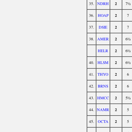
2
35.
NDRH
7½
2
36.
HOAP
7
2
37.
DSIE
7
2
38.
AMER
6½
2
HELR
6½
2
40.
HLSM
6½
2
41.
THYO
6
2
42.
BRNS
6
2
43.
HMCC
5½
2
44.
NAMR
5
2
45.
OCTA
5