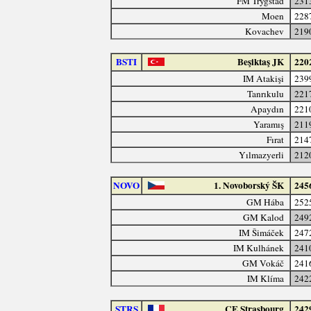
FM Trygstad
231
Moen
228
Kovachev
219
BSTI
Beşiktaş JK
220
IM Atakişi
239
Tanrıkulu
221
Apaydın
221
Yaramış
211
Fırat
214
Yılmazyerli
212
NOVO
1. Novoborský ŠK
245
GM Hába
252
GM Kalod
249
IM Šimáček
247
IM Kulhánek
241
GM Vokáč
241
IM Klíma
242
STRS
CE Strasbourg
242