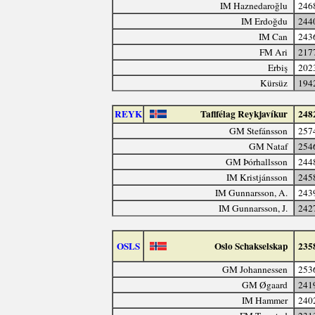
IM Haznedaroğlu
246
IM Erdoğdu
244
IM Can
243
FM Ari
217
Erbiş
202
Kürsüz
194
REYK
Taflfélag Reykjavíkur
248
GM Stefánsson
257
GM Nataf
254
GM Þórhallsson
244
IM Kristjánsson
245
IM Gunnarsson, A.
243
IM Gunnarsson, J.
242
OSLS
Oslo Schakselskap
235
GM Johannessen
253
GM Øgaard
241
IM Hammer
240