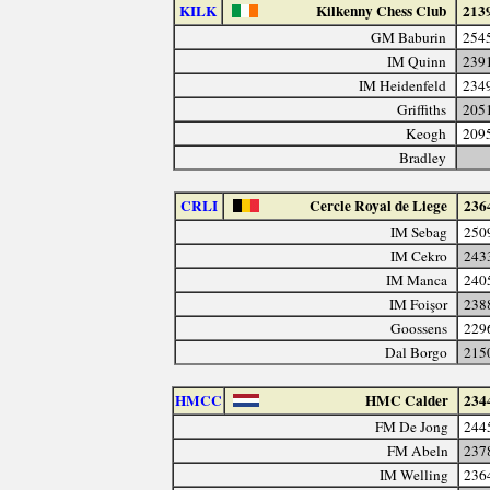
KILK
Kilkenny Chess Club
213
GM Baburin
254
IM Quinn
239
IM Heidenfeld
234
Griffiths
205
Keogh
209
Bradley
CRLI
Cercle Royal de Liege
236
IM Sebag
250
IM Cekro
243
IM Manca
240
IM Foişor
238
Goossens
229
Dal Borgo
215
HMCC
HMC Calder
234
FM De Jong
244
FM Abeln
237
IM Welling
236