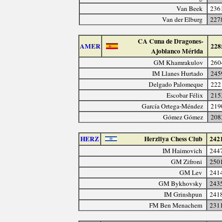
Van Beek
236
Van der Elburg
227
CA Cuna de Dragones-
AMER
228
Ajoblanco Mérida
GM Khamrakulov
260
IM Llanes Hurtado
245
Delgado Palomeque
222
Escobar Félix
215
García Ortega-Méndez
219
Gómez Gómez
208
HERZ
Herzliya Chess Club
242
IM Haimovich
244
GM Zifroni
250
GM Lev
241
GM Bykhovsky
243
IM Grinshpun
241
FM Ben Menachem
231