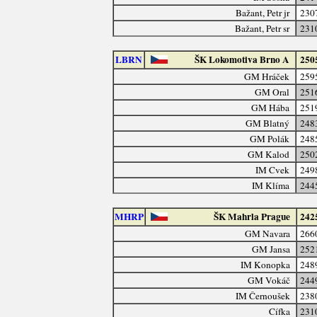
Bažant, Petr jr
230
Bažant, Petr sr
231
LBRN
ŠK Lokomotiva Brno A
250
GM Hráček
259
GM Oral
251
GM Hába
251
GM Blatný
248
GM Polák
248
GM Kalod
250
IM Cvek
249
IM Klíma
244
MHRP
ŠK Mahrla Prague
242
GM Navara
266
GM Jansa
252
IM Konopka
248
GM Vokáč
244
IM Černoušek
238
Cífka
231