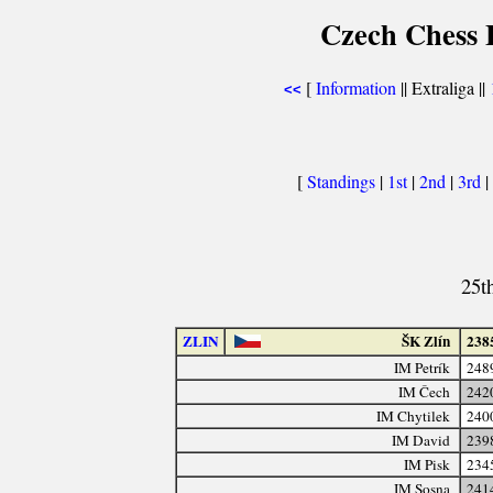
Czech Chess E
[
Information
|| Extraliga ||
<<
[
Standings
|
1st
|
2nd
|
3rd
|
25t
ZLIN
ŠK Zlín
238
IM Petrík
248
IM Čech
242
IM Chytilek
240
IM David
239
IM Pisk
234
IM Sosna
241