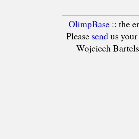
OlimpBase
:: the 
Please
send
us your
Wojciech Bartel