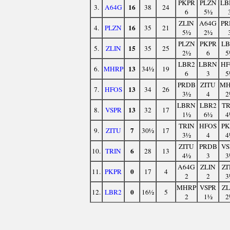
PKPR
PLZN
LB
16
3.
A64G
38
24
6
5½
ZLIN
A64G
PR
16
4.
PLZN
35
21
5½
2½
PLZN
PKPR
LB
15
5.
ZLIN
35
25
2½
6
5
LBR2
LBRN
HF
13
6.
MHRP
34½
19
6
3
5
PRDB
ZITU
MH
13
7.
HFOS
34
26
3½
4
2
LBRN
LBR2
TR
13
8.
VSPR
32
17
1½
6½
4
TRIN
HFOS
PK
7
9.
ZITU
30½
17
3½
4
4
ZITU
PRDB
VS
6
10.
TRIN
28
13
4½
3
3
A64G
ZLIN
ZI
0
11.
PKPR
17
4
2
2
3
MHRP
VSPR
ZL
0
12.
LBR2
16½
5
2
1½
2