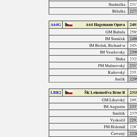
Studnička
231
Bělaška
227
A64G
A64 Hagemann Opava
240
GM Babula
258
IM Šimáček
248
IM Biolek, Richard sr
245
IM Veselovsky
239
Sluka
232
FM Malinovský
231
Kaňovský
235
Jurčík
229
LBR2
ŠK Lokomotiva Brno B
231
GM Likavský
249
IM Augustin
233
Smištík
237
Vyskočil
229
FM Holemář
228
Červený
222