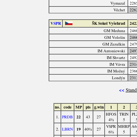
Vymazal
226
Věchet
226
VSPR
ŠK Sokol Vyšehrad
242
GM Meduna
246
GM Vološin
246
GM Zezulkin
247
IM Antoniewski
249
IM Shvartz
249
IM Vávra
231
IM Možný
236
Londýn
231
<<
Stand
no.
code
MP
pts
g.win
1
2
HFOS
TRIN
PL
22
1.
PRDB
43
27
4½
5
VSPR
MHRP
A6
19
2.
LBRN
40½
27
6½
5