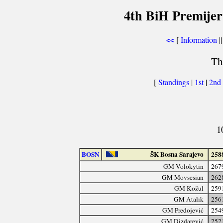
4th BiH Premijer
[
Information
||
<<
Th
[
Standings
|
1st
|
2nd
1
BOSN
ŠK Bosna Sarajevo
258
GM Volokytin
267
GM Movsesian
262
GM Kožul
259
GM Atalık
256
GM Predojević
254
GM Dizdarević
252