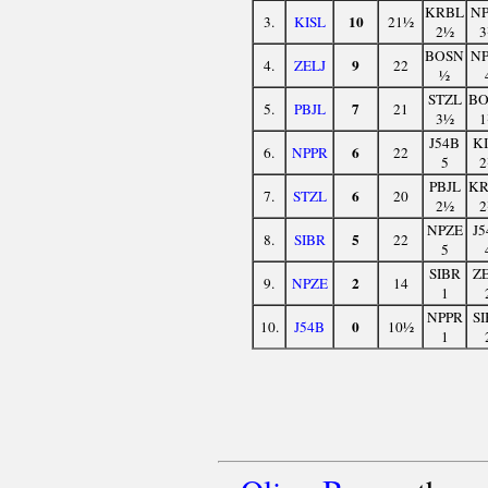
KRBL
NP
10
3.
KISL
21½
2½
3
BOSN
NP
9
4.
ZELJ
22
½
STZL
BO
7
5.
PBJL
21
3½
1
J54B
KI
6
6.
NPPR
22
5
2
PBJL
KR
6
7.
STZL
20
2½
2
NPZE
J5
5
8.
SIBR
22
5
SIBR
ZE
2
9.
NPZE
14
1
NPPR
SI
0
10.
J54B
10½
1