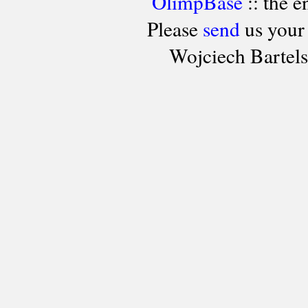
OlimpBase
:: the 
Please
send
us your
Wojciech Bartel