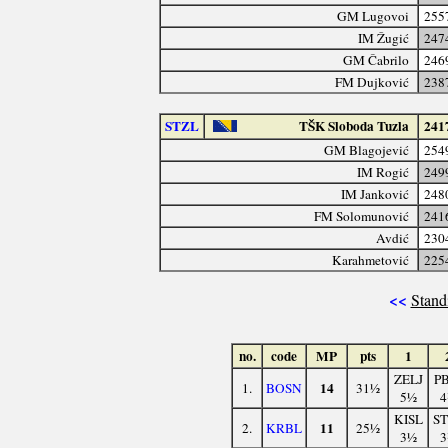
GM Lugovoi
255
IM Žugić
247
GM Čabrilo
246
FM Dujković
238
STZL
TŠK Sloboda Tuzla
241
GM Blagojević
254
IM Rogić
249
IM Janković
248
FM Solomunović
241
Avdić
230
Karahmetović
225
<<
Stand
no.
code
MP
pts
1
ZELJ
PB
14
1.
BOSN
31½
5½
4
KISL
ST
11
2.
KRBL
25½
3½
3