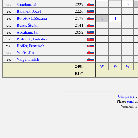
res.
Strachan, Ján
2227
0
res.
Baránek, Jozef
2226
res.
Borošová, Zuzana
2179
1
1
res.
Berza, Štefan
2141
res.
Ábrahám, Ján
2052
res.
Pastorek, Ladislav
res.
Hoffer, František
res.
Vörös, Ján
res.
Varga, Imrich
2409
W
W
W
ELO
OlimpBase
::
Please
send
us
Wojciech B