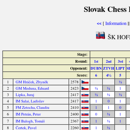
Slovak Chess 
[
Information
|
<<
ŠK HOFF
Stage:
Round:
1
2
3
st
nd
rd
Opponent:
DUBN
ZTVH
LIPT
S
Score:
6
4½
5
1
GM Hráček, Zbyněk
2578
½
2
GM Meduna, Eduard
2423
½
½
1
3
Lipka, Juraj
2417
½
½
½
4
IM Salai, Ladislav
2417
1
0
1
5
FM Zetocha, Claudiu
2410
1
1
0
6
IM Petrán, Peter
2400
0
½
1
7
IM Balogh, Tomáš
2367
1
½
1
8
Čertek, Pavel
2260
1
½