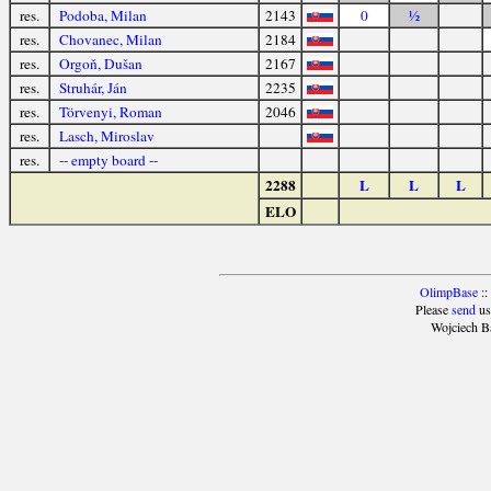
res.
Podoba, Milan
2143
0
½
res.
Chovanec, Milan
2184
res.
Orgoň, Dušan
2167
res.
Struhár, Ján
2235
res.
Törvenyi, Roman
2046
res.
Lasch, Miroslav
res.
-- empty board --
2288
L
L
L
ELO
OlimpBase
::
Please
send
us
Wojciech B