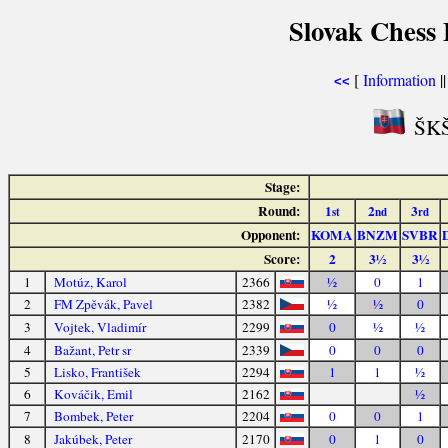
Slovak Chess 
[
Information
|
<<
ŠKŠ
Stage:
Round:
1
2
3
st
nd
rd
Opponent:
KOMA
BNZM
SVBR
Score:
2
3½
3½
1
Motúz, Karol
2366
½
0
1
2
FM Zpěvák, Pavel
2382
½
½
0
3
Vojtek, Vladimír
2299
0
½
½
4
Bažant, Petr sr
2339
0
0
0
5
Lisko, František
2294
1
1
½
6
Kováčik, Emil
2162
½
7
Bombek, Peter
2204
0
0
1
8
Jakúbek, Peter
2170
0
1
0