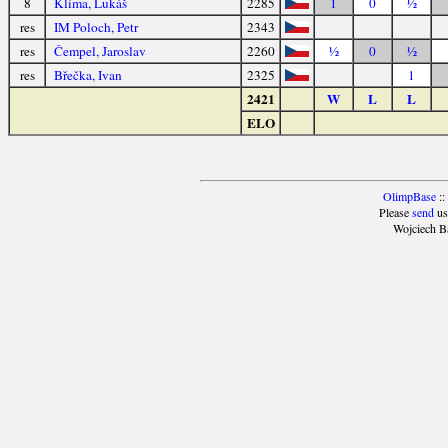
8
Klíma, Lukáš
2285
1
0
½
res
IM Poloch, Petr
2343
res
Čempel, Jaroslav
2260
½
0
½
res
Břečka, Ivan
2325
1
2421
W
L
L
ELO
OlimpBase
::
Please
send
us
Wojciech B