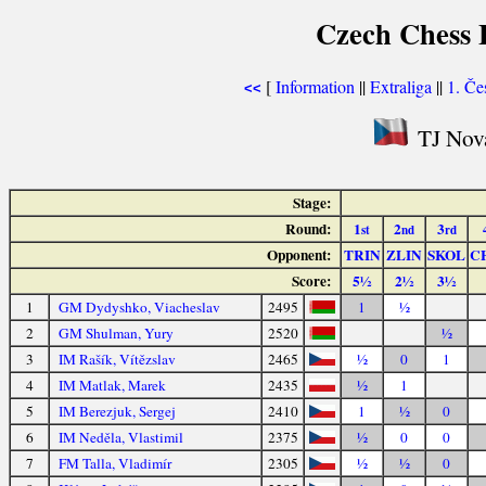
Czech Chess E
[
Information
||
Extraliga
||
1. Če
<<
TJ Nová
Stage:
Round:
1
2
3
st
nd
rd
Opponent:
TRIN
ZLIN
SKOL
C
Score:
5½
2½
3½
1
GM Dydyshko, Viacheslav
2495
1
½
2
GM Shulman, Yury
2520
½
3
IM Rašík, Vítězslav
2465
½
0
1
4
IM Matlak, Marek
2435
½
1
5
IM Berezjuk, Sergej
2410
1
½
0
6
IM Neděla, Vlastimil
2375
½
0
0
7
FM Talla, Vladimír
2305
½
½
0