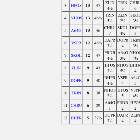
ZLIN
TRIN
CHR
13
3.
HFOS
47
4½
3
6
TRIN
ZLIN
SKO
13
4.
NHOS
46½
5½
2½
3½
CHRU
SKOL
DOP
13
5.
A64G
46
7
4½
3
DAPR
DOPR
TRI
12
6.
VSPR
48½
3½
4
3½
PRDB
A64G
NHO
12
7.
SKOL
47
4½
3½
4½
HFOS
NHOS
BHP
9
8.
ZLIN
43
3½
5½
4
BHPR
VSPR
A64
9
9.
DOPR
40
4½
4
5
NHOS
HFOS
VSP
8
10.
TRIN
38
2½
5
4½
A64G
PRDB
HFO
6
11.
CHRU
29
1
2
2
DOPR
DAPR
ZLI
5
12.
BHPR
37½
3½
4
4