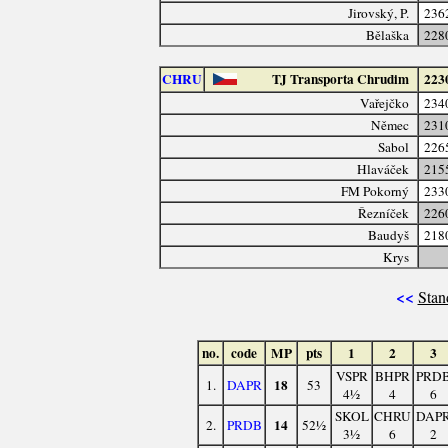
Jirovský, P.
236
Bělaška
228
CHRU
TJ Transporta Chrudim
223
Vařejčko
234
Němec
231
Sabol
226
Hlaváček
215
FM Pokorný
233
Řezníček
226
Baudyš
218
Krys
<<
Stan
no.
code
MP
pts
1
2
3
VSPR
BHPR
PRD
18
1.
DAPR
53
4½
4
6
SKOL
CHRU
DAP
14
2.
PRDB
52½
3½
6
2