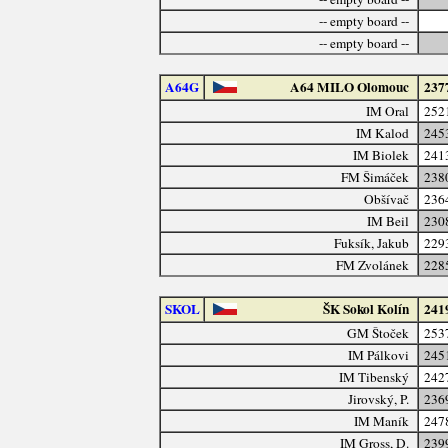
-- empty board --
-- empty board --
A64G
A64 MILO Olomouc
237
IM Oral
252
IM Kalod
245
IM Biolek
241
FM Šimáček
238
Obšívač
236
IM Beil
230
Fuksík, Jakub
229
FM Zvolánek
228
SKOL
ŠK Sokol Kolín
241
GM Štoček
253
IM Pálkovi
245
IM Tibenský
242
Jirovský, P.
236
IM Maník
247
IM Gross, D.
239