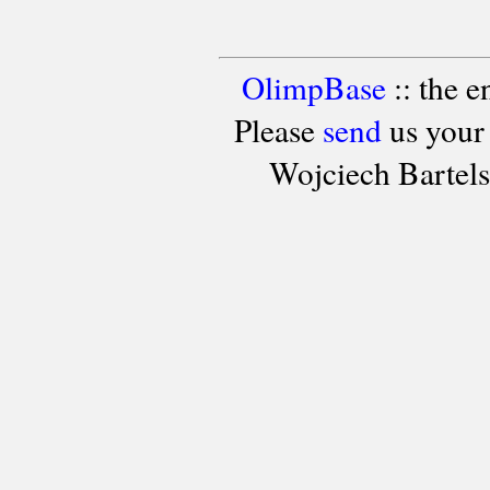
OlimpBase
:: the 
Please
send
us your
Wojciech Bartel