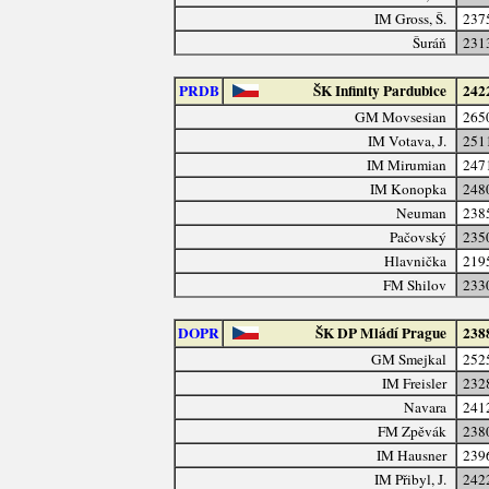
IM Gross, Š.
237
Šuráň
231
PRDB
ŠK Infinity Pardubice
242
GM Movsesian
265
IM Votava, J.
251
IM Mirumian
247
IM Konopka
248
Neuman
238
Pačovský
235
Hlavnička
219
FM Shilov
233
DOPR
ŠK DP Mládí Prague
238
GM Smejkal
252
IM Freisler
232
Navara
241
FM Zpěvák
238
IM Hausner
239
IM Přibyl, J.
242