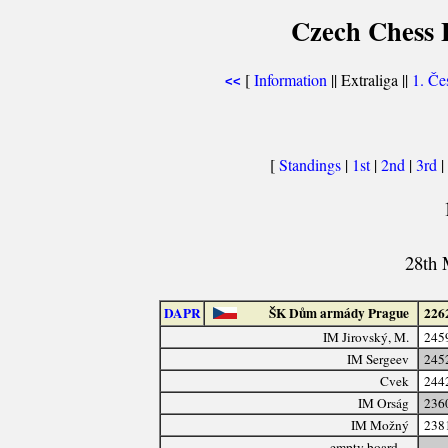
Czech Chess E
[
Information
|| Extraliga ||
1. Če
<<
[
Standings
|
1st
|
2nd
|
3rd
|
28th 
DAPR
ŠK Dům armády Prague
226
IM Jirovský, M.
245
IM Sergeev
245
Cvek
244
IM Orság
236
IM Možný
238
-- empty board --