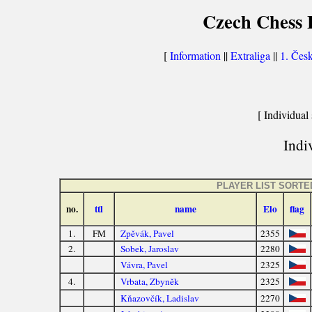
Czech Chess E
[
Information
||
Extraliga
||
1. Česk
[ Individual 
Indiv
PLAYER LIST SORTE
no.
ttl
name
Elo
flag
1.
FM
Zpěvák, Pavel
2355
2.
Sobek, Jaroslav
2280
Vávra, Pavel
2325
4.
Vrbata, Zbyněk
2325
Kňazovčík, Ladislav
2270