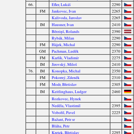
66.
Efler, Lukáš
2290
FM
Jankovec, Ivan
2265
Kalivoda, Jaroslav
2265
IM
Hausner, Ivan
2410
Bērziņš, Rolands
2390
Rybák, Milan
2290
FM
Hájek, Michal
2290
GM
Pachman, Luděk
2370
FM
Karlík, Vladimír
2275
IM
Jirovský, Miloš
2410
76.
IM
Konopka, Michal
2350
FM
Pokorný, Zdeněk
2310
FM
Modr, Břetislav
2305
IM
Keitlinghaus, Ludger
2460
Rozkovec, Hynek
Neděla, Vlastimil
2395
Vobořil, Pavel
2225
Bažant, Petr sr
Bláha, Petr
Kretek, Břetislav
2295