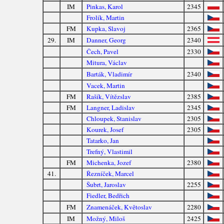
IM
Pinkas, Karol
2345
Frolík, Martin
FM
Kupka, Slavoj
2365
29.
IM
Danner, Georg
2340
Čech, Pavel
2330
Mitura, Václav
Barták, Vladimír
2340
Vacek, Martin
FM
Rašík, Vítězslav
2385
FM
Langner, Ladislav
2345
Chloupek, Stanislav
2305
Kourek, Josef
2305
Tatarko, Jan
Trefný, Vlastimil
FM
Michenka, Jozef
2380
41.
Řezníček, Marcel
Šubrt, Jaroslav
2255
Fiedler, Bedřich
FM
Znamenáček, Květoslav
2280
IM
Možný, Miloš
2425