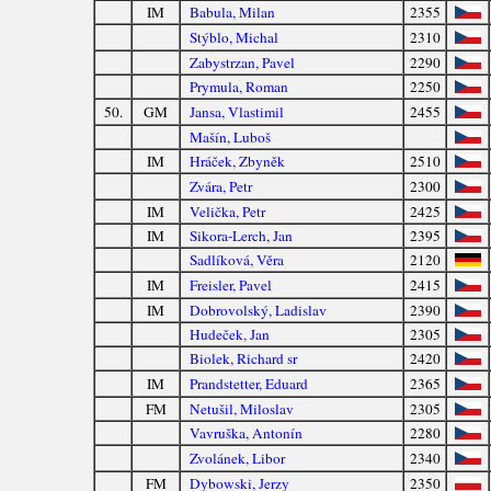
IM
Babula, Milan
2355
Stýblo, Michal
2310
Zabystrzan, Pavel
2290
Prymula, Roman
2250
50.
GM
Jansa, Vlastimil
2455
Mašín, Luboš
IM
Hráček, Zbyněk
2510
Zvára, Petr
2300
IM
Velička, Petr
2425
IM
Sikora-Lerch, Jan
2395
Sadlíková, Věra
2120
IM
Freisler, Pavel
2415
IM
Dobrovolský, Ladislav
2390
Hudeček, Jan
2305
Biolek, Richard sr
2420
IM
Prandstetter, Eduard
2365
FM
Netušil, Miloslav
2305
Vavruška, Antonín
2280
Zvolánek, Libor
2340
FM
Dybowski, Jerzy
2350