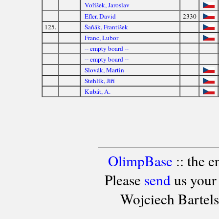
Voříšek, Jaroslav
Efler, David
2330
125.
Šaňák, František
Franc, Lubor
-- empty board --
-- empty board --
Slovák, Martin
Stehlík, Jiří
Kubát, A.
OlimpBase
:: the 
Please
send
us your
Wojciech Bartel