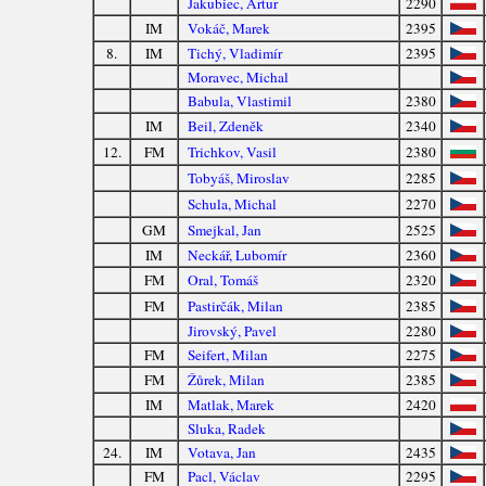
Jakubiec, Artur
2290
IM
Vokáč, Marek
2395
8.
IM
Tichý, Vladimír
2395
Moravec, Michal
Babula, Vlastimil
2380
IM
Beil, Zdeněk
2340
12.
FM
Trichkov, Vasil
2380
Tobyáš, Miroslav
2285
Schula, Michal
2270
GM
Smejkal, Jan
2525
IM
Neckář, Lubomír
2360
FM
Oral, Tomáš
2320
FM
Pastirčák, Milan
2385
Jirovský, Pavel
2280
FM
Seifert, Milan
2275
FM
Žůrek, Milan
2385
IM
Matlak, Marek
2420
Sluka, Radek
24.
IM
Votava, Jan
2435
FM
Pacl, Václav
2295