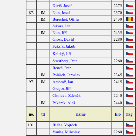
Diviš, Josef
2275
87.
IM
Nun, Josef
2370
IM
Berechet, Otiliu
2430
Sikora, Jan
IM
Nun, Jiří
2435
Gross, David
2280
Fuksík, Jakub
Krátký, Jiří
Streitberg, Petr
2260
Beneš, Petr
IM
Polášek, Jaroslav
2345
97.
IM
Ambrož, Jan
2415
Gregor, Jiří
Choleva, Zdeněk
2240
IM
Pekárek, Aleš
2440
no.
ttl
name
Elo
flag
101.
Bláha, Vojtěch
Vanka, Miloslav
2260