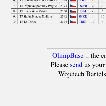
2.
7.
TJ Dopravní podniky Prague
2374
DOPR
12
8.
TJ Jiskra Staré Město
2260
JISM
9.
6
9.
TJ Slavia Hradec Králové
2342
SHKR
4.
10
10.
TJ TŽ Třinec
2374
TRIN
10.
4
OlimpBase
:: the 
Please
send
us your
Wojciech Bartel