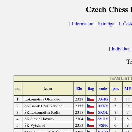
Czech Chess E
[
Information
||
Extraliga
||
1. Česk
[
Individual s
Te
TEAM LIST 
no.
team
Elo
flag
code
pos.
MP
3.
1.
Lokomotiva Olomouc
2328
A64G
11
2.
ŠK Baník ČSA Karviná
2353
BKRV
5.
9
3.
ŠK Lokomotiva Kolín
2318
SKOL
8.
7
4.
ŠK Slavia Havířov
2304
SVHV
7.
8
5.
ŠK Vyšehrad
2353
VSPR
6.
8
1.
6.
TJ Bohemians ZPA Čakovice
2398
BHPR
15