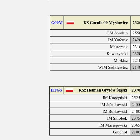
G09M
KS Górnik 09 Mysłowice
232
GM Sorokin
255
IM Yuferov
242
Masternak
231
Kawczyński
232
Morkisz
221
WIM Sadkiewicz
214
HTGS
KSz Hetman Gryfów Śląski
237
IM Kuczyński
252
IM Jaśnikowski
245
IM Borkowski
240
IM Skrobek
237
IM Maciejewski
236
Grochot
210