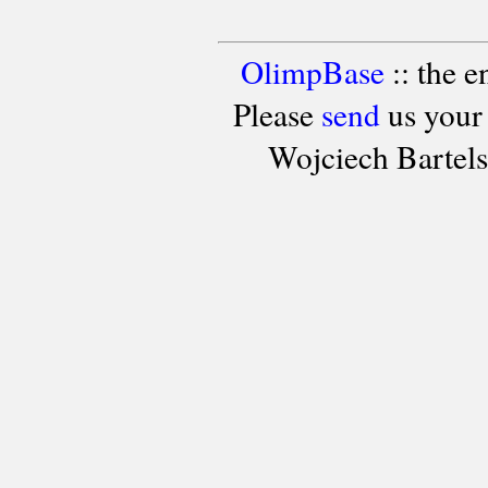
OlimpBase
:: the 
Please
send
us your
Wojciech Bartel