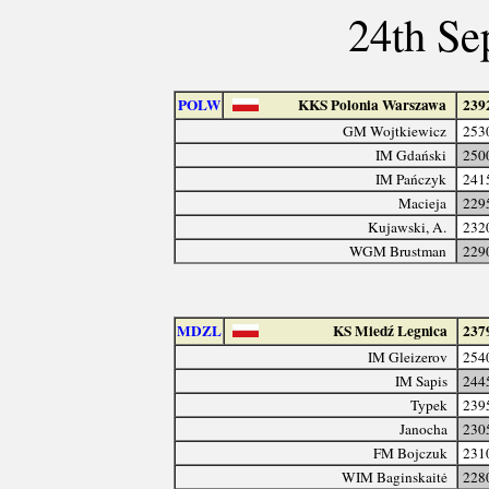
24th Se
POLW
KKS Polonia Warszawa
239
GM Wojtkiewicz
253
IM Gdański
250
IM Pańczyk
241
Macieja
229
Kujawski, A.
232
WGM Brustman
229
MDZL
KS Miedź Legnica
237
IM Gleizerov
254
IM Sapis
244
Typek
239
Janocha
230
FM Bojczuk
231
WIM Baginskaitė
228