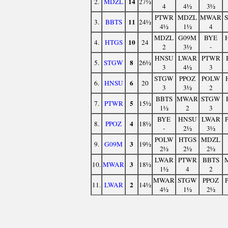
14
2.
MDZL
27½
4
4½
3½
PTWR
MDZL
MWAR
11
3.
BBTS
24½
4½
1½
4
MDZL
G09M
BYE
10
4.
HTGS
24
2
3½
-
HNSU
LWAR
PTWR
8
5.
STGW
26½
3
4½
3
STGW
PPOZ
POLW
6
6.
HNSU
20
3
3½
2
BBTS
MWAR
STGW
5
7.
PTWR
15½
1½
2
3
BYE
HNSU
LWAR
4
8.
PPOZ
18½
-
2½
3½
POLW
HTGS
MDZL
3
9.
G09M
19½
2½
2½
2½
LWAR
PTWR
BBTS
3
10.
MWAR
18½
1½
4
2
MWAR
STGW
PPOZ
2
11.
LWAR
14½
4½
1½
2½