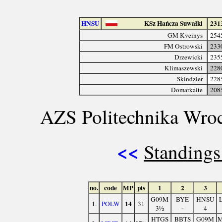
HNSU
KSz Hańcza Suwałki
231
GM Kveinys
254
FM Ostrowski
233
Drzewicki
235
Klimaszewski
228
Skindzier
228
Domarkaite
208
AZS Politechnika Wroc
<<
Standings
no.
code
MP
pts
1
2
3
G09M
BYE
HNSU
14
1.
POLW
31
3½
-
4
HTGS
BBTS
G09M