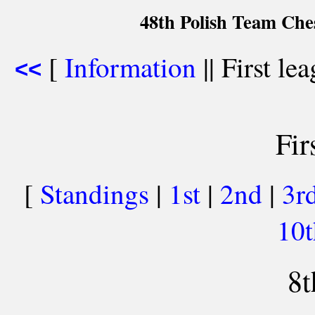
48th Polish Team Che
[
Information
|| First le
<<
Fir
[
Standings
|
1st
|
2nd
|
3r
10
8t