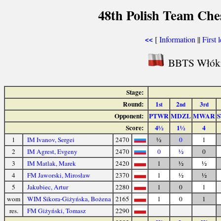
48th Polish Team Che
[
Information
||
First 
<<
BBTS Włókni
Stage:
Round:
1
2
3
st
nd
rd
Opponent:
PTWR
MDZL
MWAR
Score:
4½
1½
4
1
IM Ivanov, Sergei
2470
½
0
1
2
IM Agrest, Evgeny
2470
0
½
0
3
IM Matlak, Marek
2420
1
½
½
4
FM Jaworski, Mirosław
2370
1
½
½
5
Jakubiec, Artur
2280
1
0
1
wom
WIM Sikora-Giżyńska, Bożena
2165
1
0
1
res.
FM Giżyński, Tomasz
2290