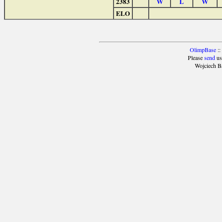
2383
W
L
W
ELO
OlimpBase
::
Please
send
us
Wojciech B